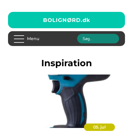
BOLIGNØRD.
dk
Menu
inspiration
05. jul