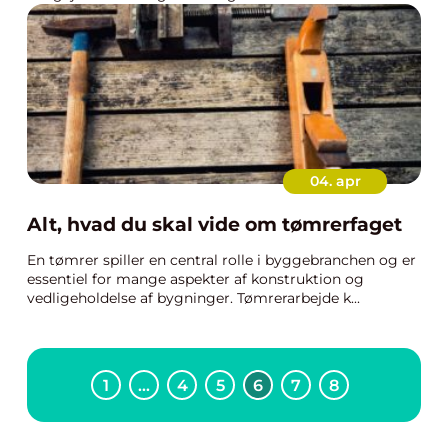
04. apr
Alt, hvad du skal vide om tømrerfaget
En tømrer spiller en central rolle i byggebranchen og er
essentiel for mange aspekter af konstruktion og
vedligeholdelse af bygninger. Tømrerarbejde k...
1
…
4
5
6
7
8