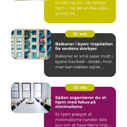
fundet vej ind i de danske
hjem – og det er ikke uden
grund. Nå...
26. sep
Balkoner i byen: Inspiration
fra verdens storbyer
Balkoner er små oaser midt i
byens travlhed – steder, hvor
man kan trække vejret, ...
25. sep
Sådan organiserer du et
hjem med fokus på
minimalisme
Et hjem præget af
minimalisme handler ikke
kun om at have færre ting –