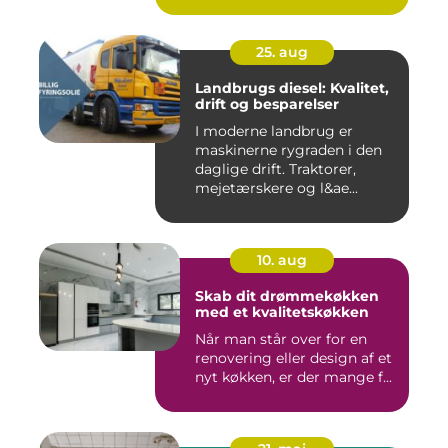
25. aug
Landbrugs diesel: Kvalitet,
drift og besparelser
I moderne landbrug er
maskinerne rygraden i den
daglige drift. Traktorer,
mejetærskere og l&ae...
10. aug
Skab dit drømmekøkken
med et kvalitetskøkken
Når man står over for en
renovering eller design af et
nyt køkken, er der mange f...