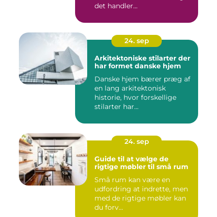
det handler...
24. sep
Arkitektoniske stilarter der
har formet danske hjem
Danske hjem bærer præg af
en lang arkitektonisk
historie, hvor forskellige
stilarter har...
24. sep
Guide til at vælge de
rigtige møbler til små rum
Små rum kan være en
udfordring at indrette, men
med de rigtige møbler kan
du forv...