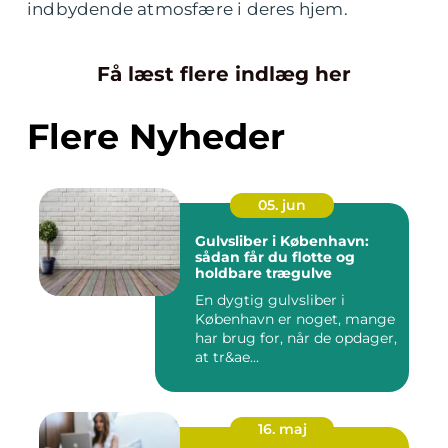
indbydende atmosfære i deres hjem.
Få læst flere indlæg her
Flere Nyheder
05. jun
Gulvsliber i København:
sådan får du flotte og
holdbare trægulve
En dygtig gulvsliber i
København er noget, mange
har brug for, når de opdager,
at tr&ae...
16. maj