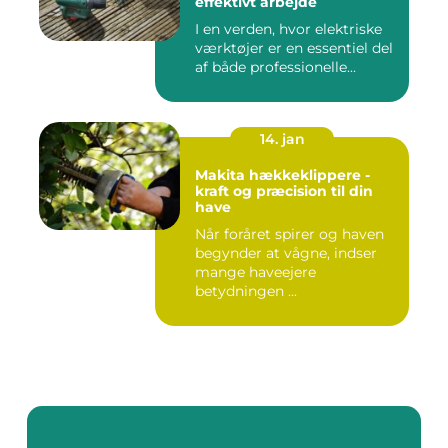
effektivt arbejde
I en verden, hvor elektriske
værktøjer er en essentiel del
af både professionelle...
14. jan
Makita hækkeklippere -
kraft og præcision til din
have
Når foråret spirer og haven
begynder at vågne, indser
mange haveejere
betydningen ...