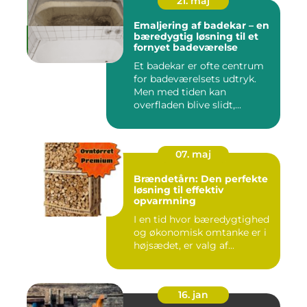
21. maj
Emaljering af badekar – en
bæredygtig løsning til et
fornyet badeværelse
Et badekar er ofte centrum
for badeværelsets udtryk.
Men med tiden kan
overfladen blive slidt,...
07. maj
Brændetårn: Den perfekte
løsning til effektiv
opvarmning
I en tid hvor bæredygtighed
og økonomisk omtanke er i
højsædet, er valg af...
16. jan