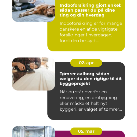
Indboforsikring gjort enkel:
sådan passer du på dine
ting og din hverdag
Indboforsikring er for mange
danskere en af de vigtigste
forsikringer i hverdagen,
fordi den beskytt...
02. apr
Tømrer aalborg sådan
vælger du den rigtige til dit
byggeprojekt
Når du står overfor en
renovering, en ombygning
eller måske et helt nyt
byggeri, er valget af tømrer...
05. mar