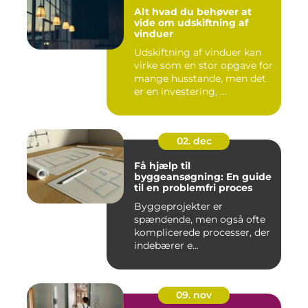
Alt hvad du behøver at
vide om udskiftning af
vinduer
Udskiftning af vinduer kan
virke som en stor opgave for
mange husstande, men det
er en investering, ...
02. dec
Få hjælp til
byggeansøgning: En guide
til en problemfri proces
Byggeprojekter er
spændende, men også ofte
komplicerede processer, der
indebærer e...
09. nov