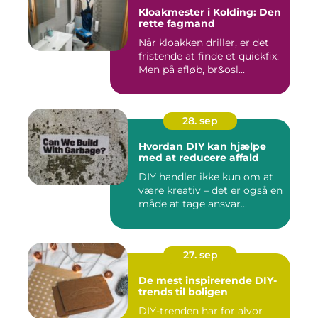
Kloakmester i Kolding: Den
rette fagmand
Når kloakken driller, er det
fristende at finde et quickfix.
Men på afløb, br&osl...
28. sep
Hvordan DIY kan hjælpe
med at reducere affald
DIY handler ikke kun om at
være kreativ – det er også en
måde at tage ansvar...
27. sep
De mest inspirerende DIY-
trends til boligen
DIY-trenden har for alvor