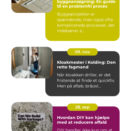
byggeansøgning: En guide
til en problemfri proces
Byggeprojekter er
spændende, men også ofte
komplicerede processer, der
indebærer e...
09. nov
Kloakmester i Kolding: Den
rette fagmand
Når kloakken driller, er det
fristende at finde et quickfix.
Men på afløb, br&osl...
28. sep
Hvordan DIY kan hjælpe
med at reducere affald
DIY handler ikke kun om at