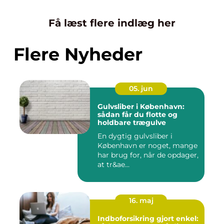
Få læst flere indlæg her
Flere Nyheder
05. jun
Gulvsliber i København:
sådan får du flotte og
holdbare trægulve
En dygtig gulvsliber i
København er noget, mange
har brug for, når de opdager,
at tr&ae...
16. maj
Indboforsikring gjort enkel: