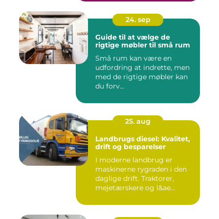
24. sep
Guide til at vælge de
rigtige møbler til små rum
Små rum kan være en
udfordring at indrette, men
med de rigtige møbler kan
du forv...
25. aug
Landbrugs diesel: Kvalitet,
drift og besparelser
I moderne landbrug er
maskinerne rygraden i den
daglige drift. Traktorer,
mejetærskere og l&ae...