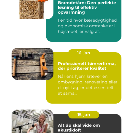
Brændetårn: Den perfekte
løsning til effektiv
opvarmning
I en tid hvor bæredygtighed
og økonomisk omtanke er i
højsædet, er valg af...
16. jan
Professionelt tømrerfirma,
der prioriterer kvalitet
Når ens hjem kræver en
ombygning, renovering eller
et nyt tag, er det essentielt
at sama...
15. jan
Alt du skal vide om
akustikloft