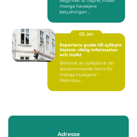
begynder at vågne, indser
mange haveejere
betydningen ...
03. jan
Expertens guide till syllbyte
Malmö: viktig information
och insikt
Behovet av syllbyte är ett
återkommande tema för
många husägare i
Malm&ou...
Adresse