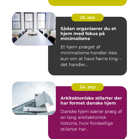
25. sep
Sådan organiserer du et
hjem med fokus på
minimalisme
Et hjem præget af
minimalisme handler ikke
kun om at have færre ting –
det handler...
24. sep
Arkitektoniske stilarter der
har formet danske hjem
Danske hjem bærer præg af
en lang arkitektonisk
historie, hvor forskellige
stilarter har...