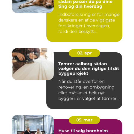
sådan passer du på dine
ting og din hverdag
Indboforsikring er for mange
danskere en af de vigtigste
forsikringer i hverdagen,
fordi den beskytt...
02. apr
Tømrer aalborg sådan
vælger du den rigtige til dit
byggeprojekt
Når du står overfor en
renovering, en ombygning
eller måske et helt nyt
byggeri, er valget af tømrer...
05. mar
Huse til salg bornholm