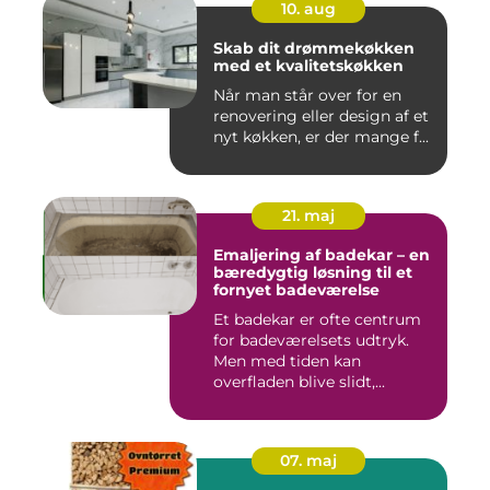
10. aug
Skab dit drømmekøkken
med et kvalitetskøkken
Når man står over for en
renovering eller design af et
nyt køkken, er der mange f...
21. maj
Emaljering af badekar – en
bæredygtig løsning til et
fornyet badeværelse
Et badekar er ofte centrum
for badeværelsets udtryk.
Men med tiden kan
overfladen blive slidt,...
07. maj