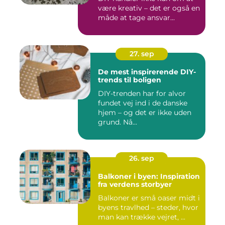
være kreativ – det er også en
måde at tage ansvar...
27. sep
De mest inspirerende DIY-
trends til boligen
DIY-trenden har for alvor
fundet vej ind i de danske
hjem – og det er ikke uden
grund. Nå...
26. sep
Balkoner i byen: Inspiration
fra verdens storbyer
Balkoner er små oaser midt i
byens travlhed – steder, hvor
man kan trække vejret, ...