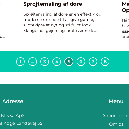
v
Sprøjtemaling af døre
Ma
Op
Sprøjtemaling af døre er en effektiv og
moderne metode til at give gamle,
Når
slidte døre et nyt og stilfuldt look.
hav
Mange boligejere og professionelle
ess
håndværkere vælger denne maleteknik
rup
ane
på grund af dens overl...
kva
her
er b
1
…
3
4
5
6
7
8
Adresse
Menu
Annoncerin
Om os