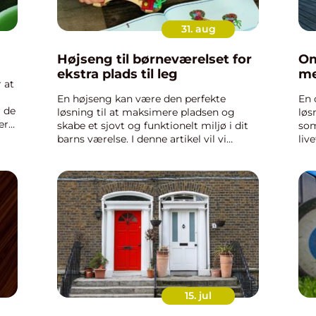
31. aug
Højseng til børneværelset for
Om
ekstra plads til leg
me
 at
En højseng kan være den perfekte
En 
r de
løsning til at maksimere pladsen og
løs
er
skabe et sjovt og funktionelt miljø i dit
som
a...
barns værelse. I denne artikel vil vi
liv
udforske fordelene ved højsenge,
ter
forskellige designmuligheder...
kom
15. jul