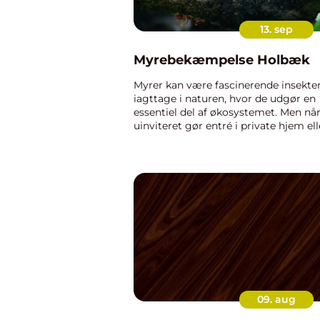
13. sep
Myrebekæmpelse Holbæk
Myrer kan være fascinerende insekter
iagttage i naturen, hvor de udgør en
essentiel del af økosystemet. Men nå
uinviteret gør entré i private hjem ell
virksomheder i Holbæk, kan de gå fra 
09. aug