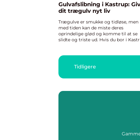
Gulvafslibning i Kastrup: Gi
dit trægulv nyt liv
Trægulve er smukke og tidløse, men
med tiden kan de miste deres
oprindelige glød og komme til at se
slidte og triste ud. Hvis du bor i Kast
og drømmer om at bringe nyt liv og
skønhed til dit hjem gennem
renoverede...
Tidligere