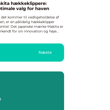
kita hækkeklippere:
timale valg for haven
 det kommer til vedligeholdelse af
en, er en pålidelig hækkeklipper
entiel. Det japanske mærke Makita er
rkendt for sin innovation og høje
litet inden for elektriske værktøjer,
under en serie af hækkeklippere, der
åde effektive ...
Næste
g