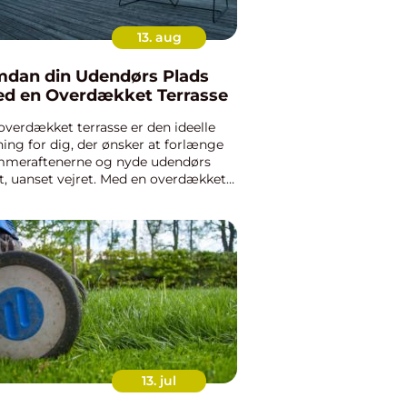
13. aug
dan din Udendørs Plads
d en Overdækket Terrasse
overdækket terrasse er den ideelle
ning for dig, der ønsker at forlænge
meraftenerne og nyde udendørs
et, uanset vejret. Med en overdækket
rasse sikrer du ikke kun en
fortabel tilværelse ...
13. jul