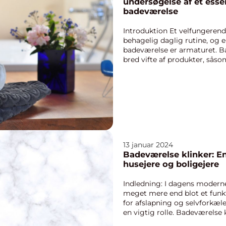
undersøgelse af et essen
badeværelse
Introduktion Et velfungerend
behagelig daglig rutine, og
badeværelse er armaturet. B
bred vifte af produkter, sås
håndbrusere og b...
13 januar 2024
Badeværelse klinker: E
husejere og boligejere
Indledning: I dagens moderne
meget mere end blot et funkt
for afslapning og selvforkæle
en vigtig rolle. Badeværelse k