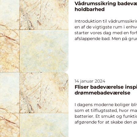
Vådrumssikring badevæ
holdbarhed
Introduktion til vådrumssikr
en af de vigtigste rum i enhve
starter vores dag med en forf
afslappende bad. Men på gru
for vand og da...
14 januar 2024
Fliser badeværelse inspi
drømmebadeværelse
I dagens moderne boliger bli
som et tilflugtssted, hvor m
batterier. Et smukt og funkt
afgørende for at skabe den 
vigtig fak...