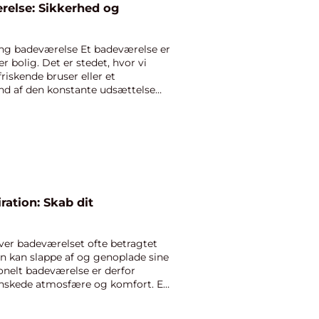
relse: Sikkerhed og
ing badeværelse Et badeværelse er
r bolig. Det er stedet, hvor vi
riskende bruser eller et
nd af den konstante udsættelse
ration: Skab dit
ver badeværelset ofte betragtet
an kan slappe af og genoplade sine
ionelt badeværelse er derfor
ønskede atmosfære og komfort. En