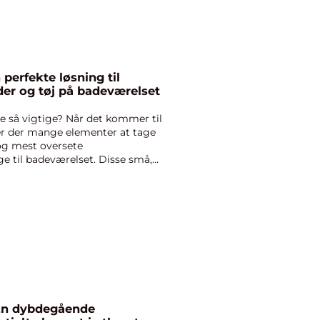
er og tøj på badeværelset
e så vigtige? Når det kommer til
er der mange elementer at tage
 og mest oversete
e til badeværelset. Disse små,
En dybdegående