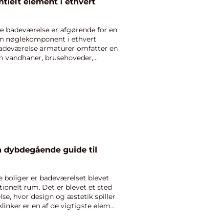
tielt element i ethvert
e badeværelse er afgørende for en
 en nøglekomponent i ethvert
adeværelse armaturer omfatter en
om vandhaner, brusehoveder,
n dybdegående guide til
 boliger er badeværelset blevet
ionelt rum. Det er blevet et sted
lse, hvor design og æstetik spiller
linker er en af de vigtigste elem...