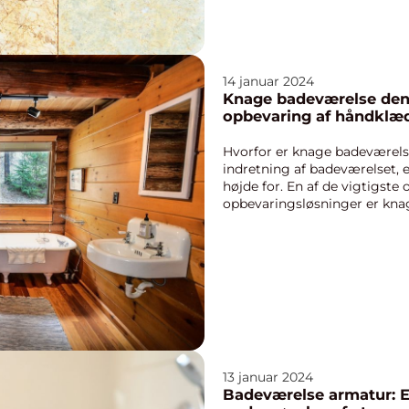
14 januar 2024
Knage badeværelse den perfekte løsning til
opbevaring af håndklæd
Hvorfor er knage badeværels
indretning af badeværelset, 
højde for. En af de vigtigste
opbevaringsløsninger er knag
men effektive, stykker ud...
13 januar 2024
Badeværelse armatur: 