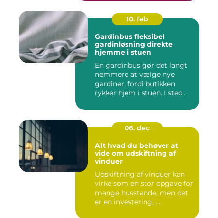
10. feb
Gardinbus fleksibel
gardinløsning direkte
hjemme i stuen
En gardinbus gør det langt
nemmere at vælge nye
gardiner, fordi butikken
rykker hjem i stuen. I sted...
06. dec
Alt hvad du behøver at
vide om udskiftning af
vinduer
Udskiftning af vinduer kan
virke som en stor opgave for
mange husstande, men det
er en investering, ...