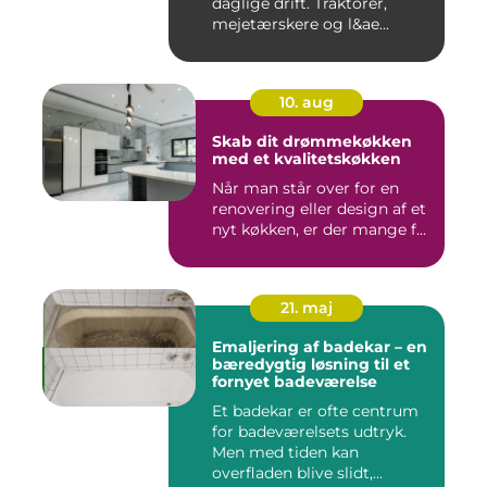
daglige drift. Traktorer,
mejetærskere og l&ae...
10. aug
Skab dit drømmekøkken
med et kvalitetskøkken
Når man står over for en
renovering eller design af et
nyt køkken, er der mange f...
21. maj
Emaljering af badekar – en
bæredygtig løsning til et
fornyet badeværelse
Et badekar er ofte centrum
for badeværelsets udtryk.
Men med tiden kan
overfladen blive slidt,...