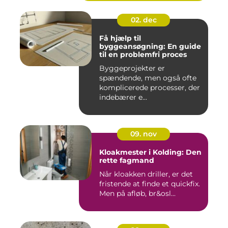
02. dec
Få hjælp til
byggeansøgning: En guide
til en problemfri proces
Byggeprojekter er
spændende, men også ofte
komplicerede processer, der
indebærer e...
09. nov
Kloakmester i Kolding: Den
rette fagmand
Når kloakken driller, er det
fristende at finde et quickfix.
Men på afløb, br&osl...