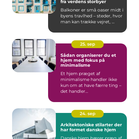
fra verdens storbyer
Balkoner er små oaser midt i
byens travlhed – steder, hvor
man kan trække vejret, ...
25. sep
Sådan organiserer du et
hjem med fokus på
minimalisme
Et hjem præget af
minimalisme handler ikke
kun om at have færre ting –
det handler...
24. sep
Arkitektoniske stilarter der
har formet danske hjem
Danske hjem bærer præg af