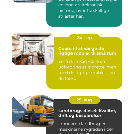
en lang arkitektonisk
historie, hvor forskellige
stilarter har...
24. sep
Guide til at vælge de
rigtige møbler til små rum
Små rum kan være en
udfordring at indrette, men
med de rigtige møbler kan
du forv...
25. aug
Landbrugs diesel: Kvalitet,
drift og besparelser
I moderne landbrug er
maskinerne rygraden i den