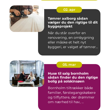
02. apr
Tømrer aalborg sådan
vælger du den rigtige til dit
byggeprojekt
Når du står overfor en
renovering, en ombygning
eller måske et helt nyt
byggeri, er valget af tømrer...
05. mar
Huse til salg bornholm
sådan finder du den rigtige
bolig på solskinsøen
Bornholm tiltrækker både
familier, førstegangskøbere
og tilflyttere, der drømmer
om nærhed til hav, ...