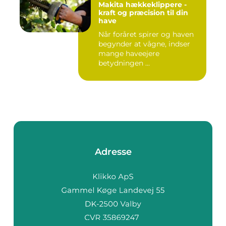
Makita hækkeklippere -
kraft og præcision til din
have
Når foråret spirer og haven
begynder at vågne, indser
mange haveejere
betydningen ...
Adresse