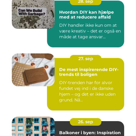
28. sep
Hvordan DIY kan hjælpe
med at reducere affald
DIY handler ikke kun om at
være kreativ – det er også en
måde at tage ansvar...
27. sep
De mest inspirerende DIY-
trends til boligen
DIY-trenden har for alvor
fundet vej ind i de danske
hjem – og det er ikke uden
grund. Nå...
26. sep
Balkoner i byen: Inspiration