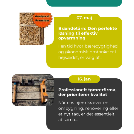
07. maj
Brændetårn: Den perfekte
løsning til effektiv
opvarmning
I en tid hvor bæredygtighed
og økonomisk omtanke er i
højsædet, er valg af...
16. jan
Professionelt tømrerfirma,
der prioriterer kvalitet
Når ens hjem kræver en
ombygning, renovering eller
et nyt tag, er det essentielt
at sama...