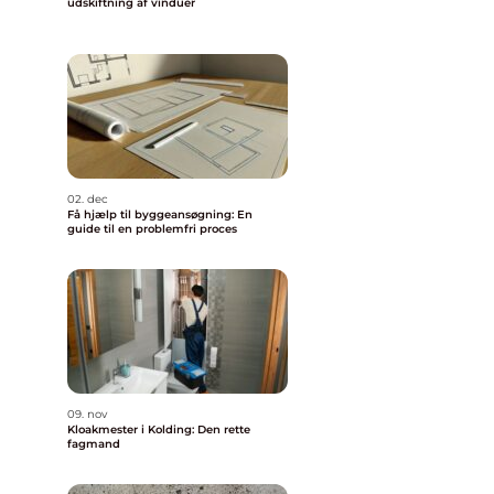
udskiftning af vinduer
02. dec
Få hjælp til byggeansøgning: En
guide til en problemfri proces
09. nov
Kloakmester i Kolding: Den rette
fagmand