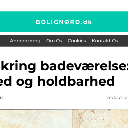
BOLIGNØRD.
dk
Annoncering
Om Os
Cookies
Kontakt Os
ed og holdbarhed
en
Redaktio