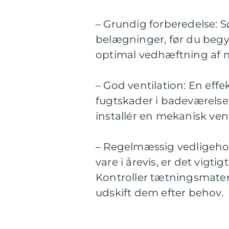
– Grundig forberedelse: S
belægninger, før du begy
optimal vedhæftning af m
– God ventilation: En effe
fugtskader i badeværelset.
installér en mekanisk ven
– Regelmæssig vedligehol
vare i årevis, er det vigt
Kontroller tætningsmateri
udskift dem efter behov.