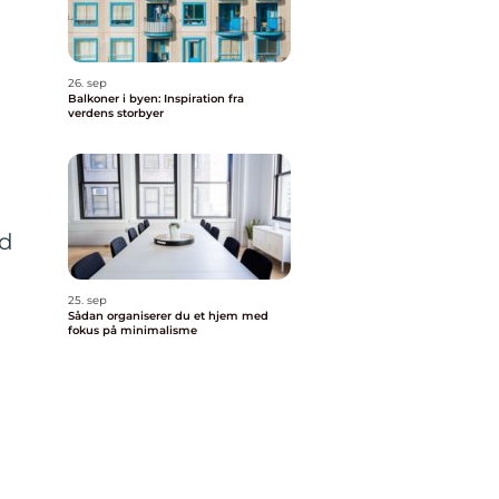
26. sep
Balkoner i byen: Inspiration fra
verdens storbyer
od
25. sep
Sådan organiserer du et hjem med
fokus på minimalisme