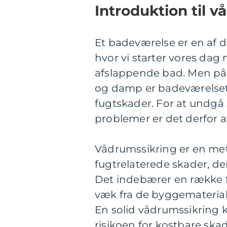
Introduktion til 
Et badeværelse er en af de
hvor vi starter vores dag 
afslappende bad. Men på
og damp er badeværelset 
fugtskader. For at undg
problemer er det derfor a
Vådrumssikring er en met
fugtrelaterede skader, d
Det indebærer en række fo
væk fra de byggematerial
En solid vådrumssikring 
risikoen for kostbare skad