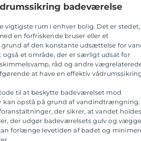
vådrumssikring badeværelse
 vigtigste rum i enhver bolig. Det er stedet,
med en forfriskende bruser eller et
 grund af den konstante udsættelse for va
også et område, der er særligt udsat for
å skimmelsvamp, råd og andre vægrelatered
fgørende at have en effektiv vådrumssikring
ode til at beskytte badeværelset mod
er kan opstå på grund af vandindtrængning.
ranstaltninger, der sikrer, at vandet holde
er, der udgør badeværelsets gulv og vægge
kan forlænge levetiden af badet og minimer
er.