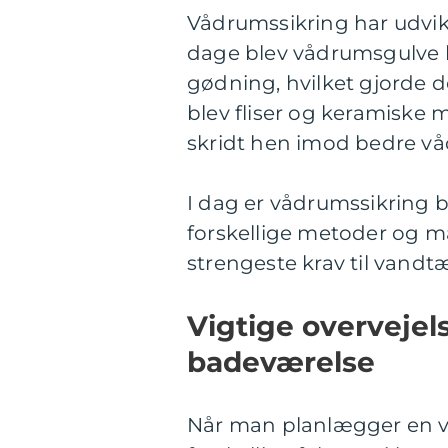
Vådrumssikring har udvik
dage blev vådrumsgulve l
gødning, hvilket gjorde d
blev fliser og keramiske m
skridt hen imod bedre vå
I dag er vådrumssikring b
forskellige metoder og ma
strengeste krav til vand
Vigtige overvejel
badeværelse
Når man planlægger en vå