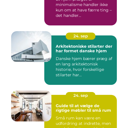
minimalisme handler ikke
kun om at have færre ting –
det handler...
24. sep
Arkitektoniske stilarter der
har formet danske hjem
Danske hjem bærer præg af
en lang arkitektonisk
historie, hvor forskellige
stilarter har...
24. sep
Guide til at vælge de
rigtige møbler til små rum
Små rum kan være en
udfordring at indrette, men