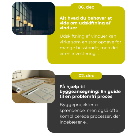
06. dec
Alt hvad du behøver at
vide om udskiftning af
vinduer
Udskiftning af vinduer kan
virke som en stor opgave for
mange husstande, men det
er en investering, ...
02. dec
Få hjælp til
byggeansøgning: En guide
til en problemfri proces
Byggeprojekter er
spændende, men også ofte
komplicerede processer, der
indebærer e...