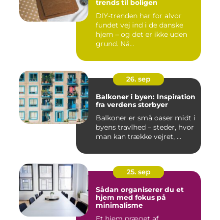
trends til boligen
DIY-trenden har for alvor
fundet vej ind i de danske
hjem – og det er ikke uden
grund. Nå...
26. sep
Balkoner i byen: Inspiration
fra verdens storbyer
Balkoner er små oaser midt i
byens travlhed – steder, hvor
man kan trække vejret, ...
25. sep
Sådan organiserer du et
hjem med fokus på
minimalisme
Et hjem præget af