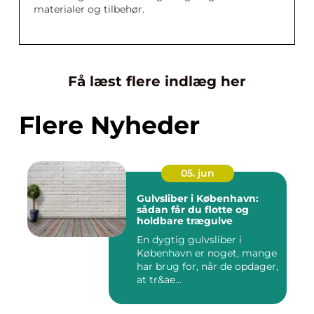
materialer og tilbehør.
Få læst flere indlæg her
Flere Nyheder
05. jun
Gulvsliber i København:
sådan får du flotte og
holdbare trægulve
En dygtig gulvsliber i
København er noget, mange
har brug for, når de opdager,
at tr&ae...