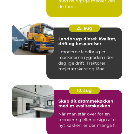
med de rigtige møbler kan
du forv...
25. aug
Landbrugs diesel: Kvalitet,
drift og besparelser
I moderne landbrug er
maskinerne rygraden i den
daglige drift. Traktorer,
mejetærskere og l&ae...
10. aug
Skab dit drømmekøkken
med et kvalitetskøkken
Når man står over for en
renovering eller design af et
nyt køkken, er der mange f...