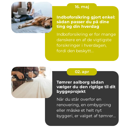
16. maj
Indboforsikring gjort enkel:
sådan passer du på dine
ting og din hverdag
Indboforsikring er for mange
danskere en af de vigtigste
forsikringer i hverdagen,
fordi den beskytt...
02. apr
Tømrer aalborg sådan
vælger du den rigtige til dit
byggeprojekt
Når du står overfor en
renovering, en ombygning
eller måske et helt nyt
byggeri, er valget af tømrer...