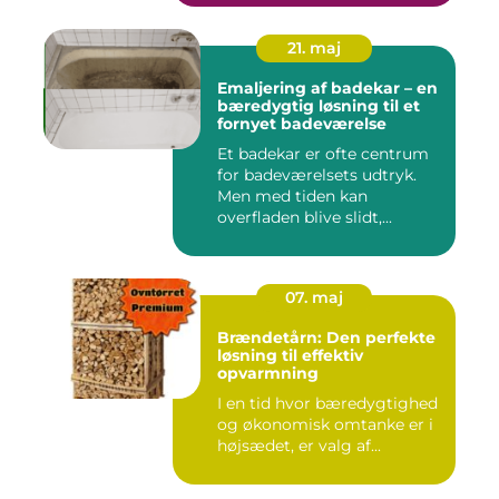
21. maj
Emaljering af badekar – en
bæredygtig løsning til et
fornyet badeværelse
Et badekar er ofte centrum
for badeværelsets udtryk.
Men med tiden kan
overfladen blive slidt,...
07. maj
Brændetårn: Den perfekte
løsning til effektiv
opvarmning
I en tid hvor bæredygtighed
og økonomisk omtanke er i
højsædet, er valg af...