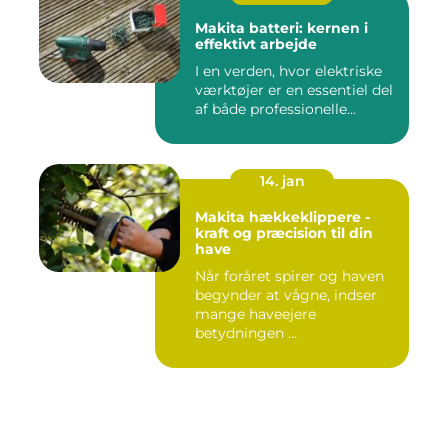
Makita batteri: kernen i
effektivt arbejde
I en verden, hvor elektriske
værktøjer er en essentiel del
af både professionelle...
14. jan
Makita hækkeklippere -
kraft og præcision til din
have
Når foråret spirer og haven
begynder at vågne, indser
mange haveejere
betydningen ...