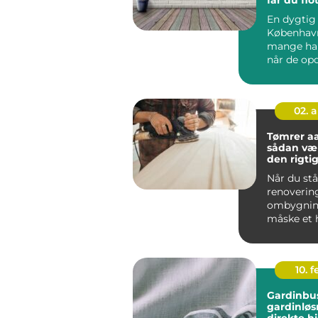
holdbare
En dygtig 
København
mange har
når de opd
tr&ae...
02. 
Tømrer a
sådan væ
den rigtige
byggepro
Når du stå
renoverin
ombygning
måske et h
byggeri, e
tømrer...
10. 
Gardinbus fleksi
gardinløs
direkte h