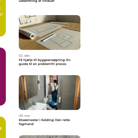
udskiftning af vinduer
r
af
02. dec
Få hjælp til byggeansøgning: En
guide til en problemfri proces
ge
n
d
09. nov
Kloakmester i Kolding: Den rette
fagmand
r