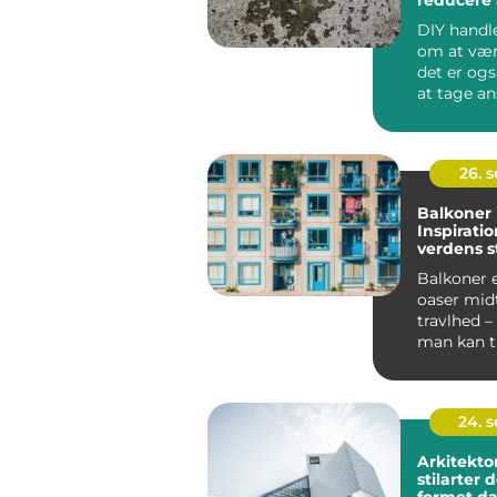
DIY handle
om at vær
det er og
at tage ans
26. 
Balkoner 
Inspiratio
verdens s
Balkoner 
oaser midt
travlhed –
man kan 
vejret, ...
24. 
Arkitekto
stilarter 
formet d