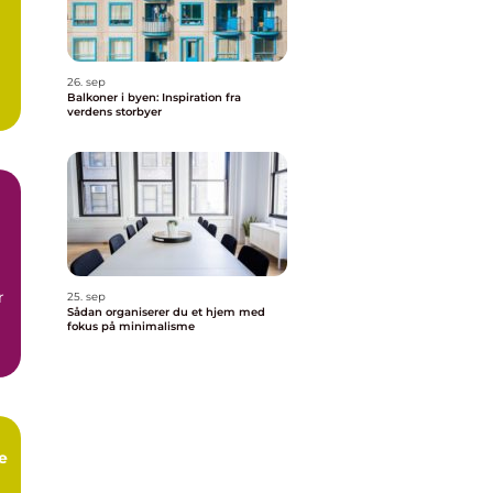
26. sep
Balkoner i byen: Inspiration fra
verdens storbyer
r
25. sep
Sådan organiserer du et hjem med
fokus på minimalisme
e