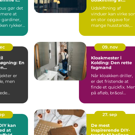
vinduer
bus gør det
Udskiftning af
mere at
vinduer kan virke s
 gardiner,
en stor opgave for
kken rykker
mange husstande,
n. I sted...
men det er en
investering, ...
dec
09. nov
il
Kloakmester i
øgning: En
Kolding: Den rette
en
fagmand
i proces
ekter er
Når kloakken driller,
e, men
er det fristende at
finde et quickfix. Me
ede
på afløb, br&osl...
 der
e...
sep
27. sep
DIY kan
De mest
ed at
inspirerende DIY-
affald
trends til boligen