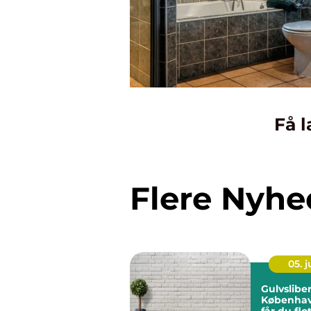
Få l
Flere Nyhe
05. 
Gulvsliber
Københav
får du flo