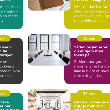
r ikke kun
DIY-trenden har for
e kreativ –
alvor fundet vej ind i
så en måde
de danske hjem – og
var...
det er ikke uden
grund. Nå...
sep
25. sep
i byen:
Sådan organiserer
n fra
du et hjem med
torbyer
fokus på
minimalisme
er små
Et hjem præget af
 i byens
minimalisme handle
 steder, hvor
ikke kun om at have
trække
færre ting – det
handler...
sep
24. sep
niske
Guide til at vælge d
der har
rigtige møbler til
anske hjem
små rum