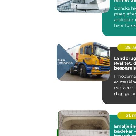
Danske h
præg af e
arkitekton
hvor forsk
stilarter ha
25. 
Landbrugs
Kvalitet, d
besparels
I moderne
er maskin
rygraden 
daglige dri
Traktorer,
mejetærs
l&ae...
21. 
Emaljerin
badekar –
bæredygt