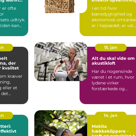
yet
 er ofte
I en tid hvor
lse
or
bæredygtighed og
sets udtryk.
økonomisk omtanke
iden kan
er i højsædet, er val
 blive
af...
an
15. jan
nelt
Alt du skal vide om
ma, der
akustikloft
r kvalitet
Har du nogensinde
jem kræver
været i et rum, hvor
ning,
lydene virker
 eller et
forstærkede og
r det
genskaber en
at sama...
ubehage...
jan
14. jan
teri:
Makita
ffektivt
hækkeklippere -
kraft og præcision ti