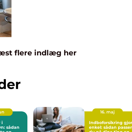
æst flere indlæg her
der
jun
16. maj
 i
Indboforsikring gjor
n: sådan
enkel: sådan passer
tte og
du på dine ting og