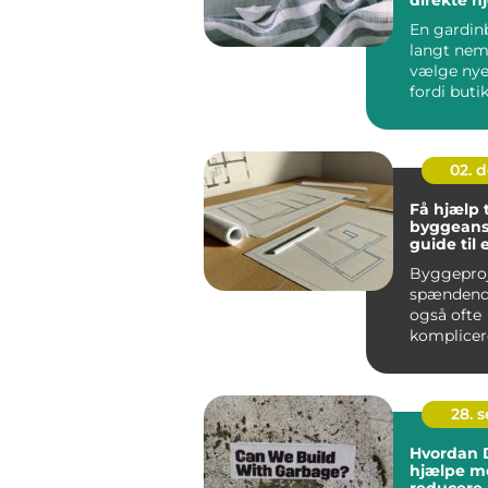
stuen
En gardin
langt nem
vælge nye
fordi buti
hjem i stue
02. 
Få hjælp t
byggeans
guide til 
problemfr
Byggeproj
spændend
også ofte
komplicer
processer,
indebærer 
28. 
Hvordan 
hjælpe m
reducere 