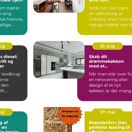
jem bærer
Små rum kan være
n lang
en udfordring at
isk historie,
indrette, men med d
ellige
rigtige møbler kan 
r...
forv...
aug
10. aug
 diesel:
Skab dit
rift og
drømmekøkken
er
med et
kvalitetskøkken
 landbrug
Når man står over fo
erne
en renovering eller
i den
design af et nyt
ft.
køkken, er der mang
f...
kere og
maj
07. maj
g af
Brændetårn: Den
 en
perfekte løsning til
ig løsning
effektiv opvarmnin