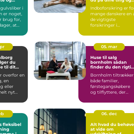
 trægulve
din hverdag
gulvsliber i
Indboforsikring er fo
 er noget,
mange danskere en 
 brug for,
de vigtigste
ager, at
forsikringer i
hverdagen, fordi den
beskytt...
apr
05. mar
alborg
Huse til salg
lger du
bornholm sådan
 til dit
finder du den rigti
jekt
bolig på solskinsøe
r overfor en
Bornholm tiltrækker
g, en
både familier,
 eller
førstegangskøbere
elt nyt
og tilflyttere, der
r valget af
drømmer om nærhe
til hav, ...
feb
06. dec
bel
Alt hvad du behøve
ning
at vide om
jemme i
udskiftning af