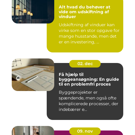
Alt hvad du behøver at
vide om udskiftning af
vinduer
Udskiftning af vinduer kan
virke som en stor opgave for
mange husstande, men det
er en investering, ...
02. dec
Få hjælp til
byggeansøgning: En guide
til en problemfri proces
Byggeprojekter er
spændende, men også ofte
komplicerede processer, der
indebærer e...
09. nov