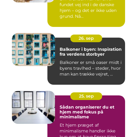
fundet vej ind i de danske
hjem – og det er ikke uden
grund. Nå...
26. sep
Balkoner i byen: Inspiration
fra verdens storbyer
Balkoner er små oaser midt i
byens travlhed – steder, hvor
man kan trække vejret, ...
25. sep
Sådan organiserer du et
hjem med fokus på
minimalisme
Et hjem præget af
minimalisme handler ikke
kun om at have færre ting –