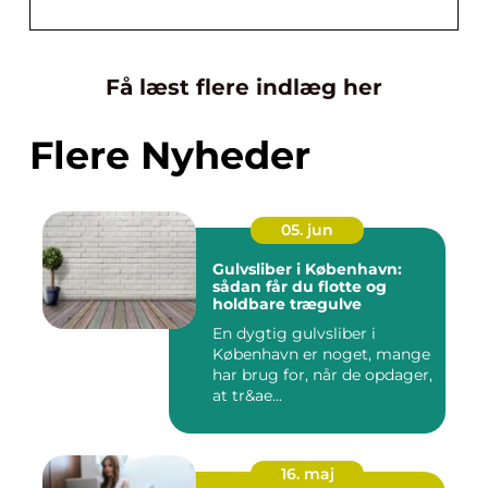
Få læst flere indlæg her
Flere Nyheder
05. jun
Gulvsliber i København:
sådan får du flotte og
holdbare trægulve
En dygtig gulvsliber i
København er noget, mange
har brug for, når de opdager,
at tr&ae...
16. maj