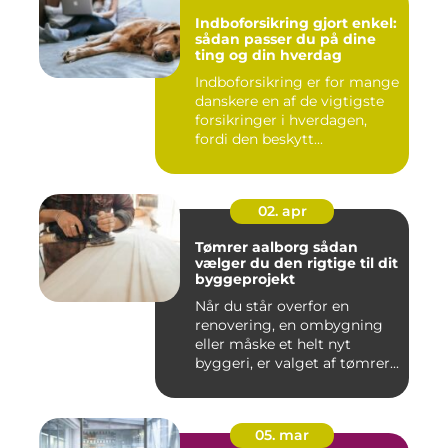
Indboforsikring gjort enkel:
sådan passer du på dine
ting og din hverdag
Indboforsikring er for mange
danskere en af de vigtigste
forsikringer i hverdagen,
fordi den beskytt...
02. apr
Tømrer aalborg sådan
vælger du den rigtige til dit
byggeprojekt
Når du står overfor en
renovering, en ombygning
eller måske et helt nyt
byggeri, er valget af tømrer...
05. mar