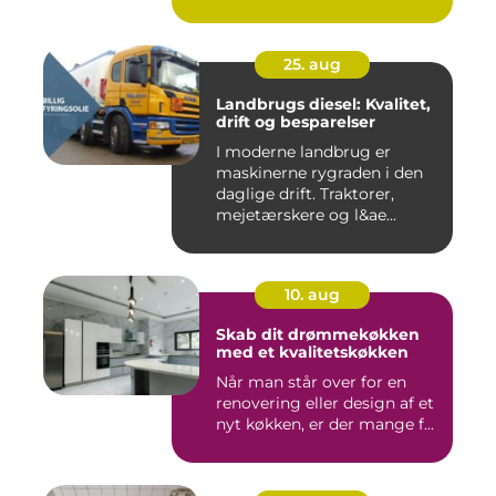
25. aug
Landbrugs diesel: Kvalitet,
drift og besparelser
I moderne landbrug er
maskinerne rygraden i den
daglige drift. Traktorer,
mejetærskere og l&ae...
10. aug
Skab dit drømmekøkken
med et kvalitetskøkken
Når man står over for en
renovering eller design af et
nyt køkken, er der mange f...