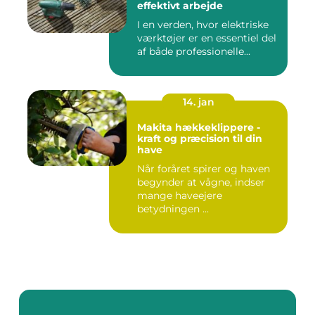
effektivt arbejde
I en verden, hvor elektriske
værktøjer er en essentiel del
af både professionelle...
14. jan
Makita hækkeklippere -
kraft og præcision til din
have
Når foråret spirer og haven
begynder at vågne, indser
mange haveejere
betydningen ...