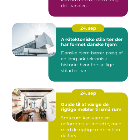
det handler...
24. sep
Arkitektoniske stilarter der
har formet danske hjem
Danske hjem bærer præg af
en lang arkitektonisk
historie, hvor forskellige
stilarter har...
24. sep
Guide til at vælge de
rigtige møbler til små rum
Små rum kan være en
udfordring at indrette, men
med de rigtige møbler kan
du forv...