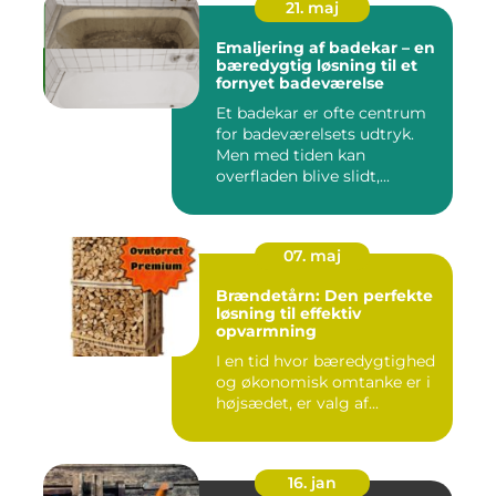
21. maj
Emaljering af badekar – en
bæredygtig løsning til et
fornyet badeværelse
Et badekar er ofte centrum
for badeværelsets udtryk.
Men med tiden kan
overfladen blive slidt,...
07. maj
Brændetårn: Den perfekte
løsning til effektiv
opvarmning
I en tid hvor bæredygtighed
og økonomisk omtanke er i
højsædet, er valg af...
16. jan