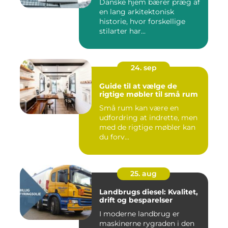
Danske hjem bærer præg af
en lang arkitektonisk
historie, hvor forskellige
stilarter har...
24. sep
Guide til at vælge de
rigtige møbler til små rum
Små rum kan være en
udfordring at indrette, men
med de rigtige møbler kan
du forv...
25. aug
Landbrugs diesel: Kvalitet,
drift og besparelser
I moderne landbrug er
maskinerne rygraden i den