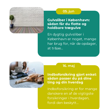
05. jun
Gulvsliber i København:
sådan får du flotte og
holdbare trægulve
En dygtig gulvsliber i
København er noget, mange
har brug for, når de opdager,
at tr&ae...
16. maj
Indboforsikring gjort enkel:
sådan passer du på dine
ting og din hverdag
Indboforsikring er for mange
danskere en af de vigtigste
forsikringer i hverdagen,
fordi den beskytt...