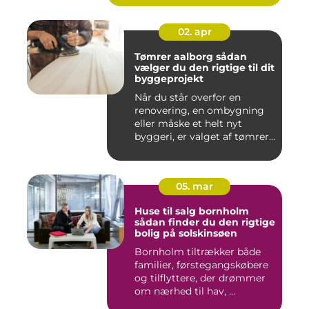
02. apr
Tømrer aalborg sådan
vælger du den rigtige til dit
byggeprojekt
Når du står overfor en
renovering, en ombygning
eller måske et helt nyt
byggeri, er valget af tømrer...
05. mar
Huse til salg bornholm
sådan finder du den rigtige
bolig på solskinsøen
Bornholm tiltrækker både
familier, førstegangskøbere
og tilflyttere, der drømmer
om nærhed til hav, ...