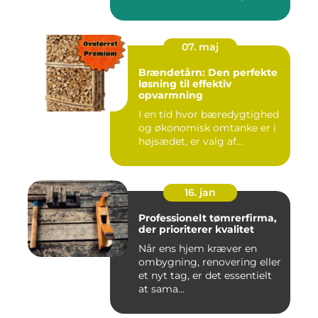
07. maj
Brændetårn: Den perfekte
løsning til effektiv
opvarmning
I en tid hvor bæredygtighed
og økonomisk omtanke er i
højsædet, er valg af...
16. jan
Professionelt tømrerfirma,
der prioriterer kvalitet
Når ens hjem kræver en
ombygning, renovering eller
et nyt tag, er det essentielt
at sama...