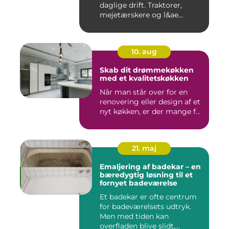
daglige drift. Traktorer,
mejetærskere og l&ae...
10. aug
Skab dit drømmekøkken
med et kvalitetskøkken
Når man står over for en
renovering eller design af et
nyt køkken, er der mange f...
21. maj
Emaljering af badekar – en
bæredygtig løsning til et
fornyet badeværelse
Et badekar er ofte centrum
for badeværelsets udtryk.
Men med tiden kan
overfladen blive slidt,...