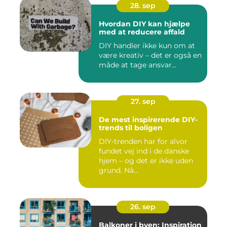
28. sep
Hvordan DIY kan hjælpe
med at reducere affald
DIY handler ikke kun om at
være kreativ – det er også en
måde at tage ansvar...
27. sep
De mest inspirerende DIY-
trends til boligen
DIY-trenden har for alvor
fundet vej ind i de danske
hjem – og det er ikke uden
grund. Nå...
26. sep
Balkoner i byen: Inspiration