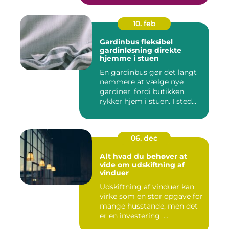
10. feb
Gardinbus fleksibel
gardinløsning direkte
hjemme i stuen
En gardinbus gør det langt
nemmere at vælge nye
gardiner, fordi butikken
rykker hjem i stuen. I sted...
06. dec
Alt hvad du behøver at
vide om udskiftning af
vinduer
Udskiftning af vinduer kan
virke som en stor opgave for
mange husstande, men det
er en investering, ...