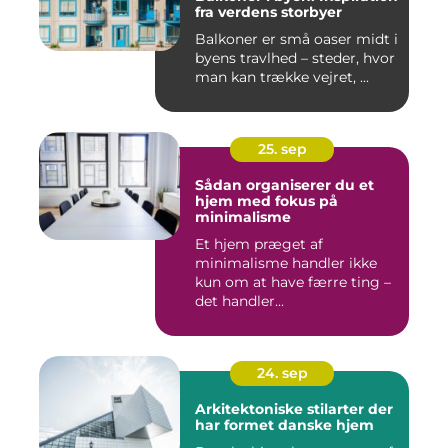
fra verdens storbyer
Balkoner er små oaser midt i
byens travlhed – steder, hvor
man kan trække vejret, ...
25. sep
Sådan organiserer du et
hjem med fokus på
minimalisme
Et hjem præget af
minimalisme handler ikke
kun om at have færre ting –
det handler...
24. sep
Arkitektoniske stilarter der
har formet danske hjem