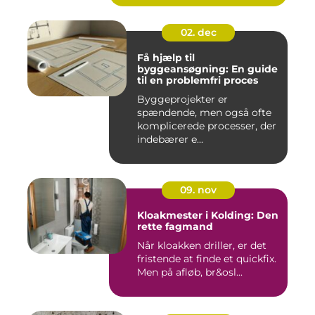
02. dec
Få hjælp til
byggeansøgning: En guide
til en problemfri proces
Byggeprojekter er
spændende, men også ofte
komplicerede processer, der
indebærer e...
09. nov
Kloakmester i Kolding: Den
rette fagmand
Når kloakken driller, er det
fristende at finde et quickfix.
Men på afløb, br&osl...