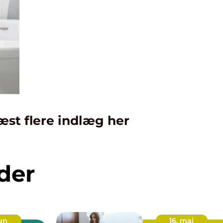
æst flere indlæg her
der
jun
16. maj