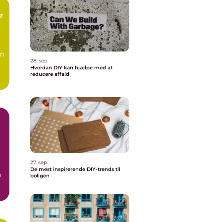
r
om
28. sep
Hvordan DIY kan hjælpe med at
reducere affald
27. sep
De mest inspirerende DIY-trends til
n
boligen