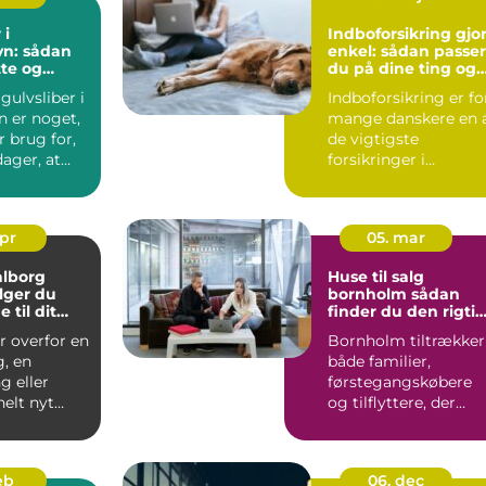
 i
Indboforsikring gjor
n: sådan
enkel: sådan passer
tte og
du på dine ting og
 trægulve
din hverdag
gulvsliber i
Indboforsikring er fo
 er noget,
mange danskere en 
 brug for,
de vigtigste
ager, at
forsikringer i
hverdagen, fordi den
beskytt...
apr
05. mar
alborg
Huse til salg
lger du
bornholm sådan
 til dit
finder du den rigti
jekt
bolig på solskinsøe
r overfor en
Bornholm tiltrækker
g, en
både familier,
 eller
førstegangskøbere
elt nyt
og tilflyttere, der
r valget af
drømmer om nærhe
til hav, ...
feb
06. dec