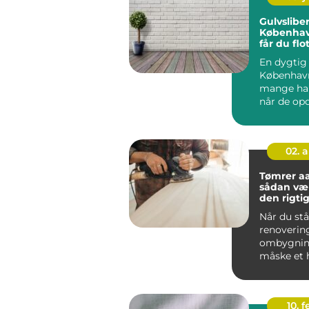
Gulvsliber
Københav
får du flo
holdbare
En dygtig 
København
mange har
når de opd
tr&ae...
02. 
Tømrer a
sådan væ
den rigtige
byggepro
Når du stå
renoverin
ombygning
måske et h
byggeri, e
tømrer...
10. 