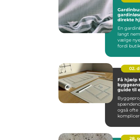
Gardinbus fleksi
gardinløs
direkte h
stuen
En gardin
langt nem
vælge nye
fordi buti
hjem i stue
02. 
Få hjælp t
byggeans
guide til 
problemfr
Byggeproj
spændend
også ofte
komplicer
processer,
indebærer 
28. 