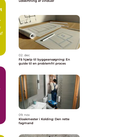
udskiftning af vinduer
t
r
af
02. dec
Få hjælp til byggeansøgning: En
guide til en problemfri proces
ge
n
09. nov
d
Kloakmester i Kolding: Den rette
fagmand