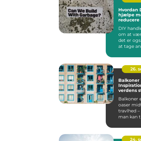
Hvordan 
hjælpe m
reducere 
DIY handle
om at vær
det er og
at tage ans
26. 
Balkoner 
Inspiratio
verdens s
Balkoner 
oaser midt
travlhed –
man kan 
vejret, ...
24. 