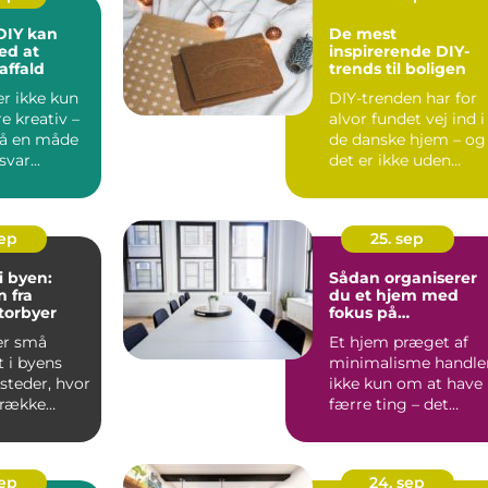
DIY kan
De mest
ed at
inspirerende DIY-
affald
trends til boligen
r ikke kun
DIY-trenden har for
e kreativ –
alvor fundet vej ind i
så en måde
de danske hjem – og
var...
det er ikke uden
grund. Nå...
sep
25. sep
i byen:
Sådan organiserer
n fra
du et hjem med
torbyer
fokus på
minimalisme
er små
Et hjem præget af
 i byens
minimalisme handle
 steder, hvor
ikke kun om at have
trække
færre ting – det
handler...
sep
24. sep