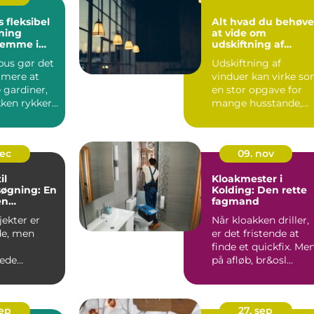
bel
Alt hvad du behøve
ning
at vide om
jemme i
udskiftning af
vinduer
bus gør det
Udskiftning af
mere at
vinduer kan virke s
 gardiner,
en stor opgave for
kken rykker
mange husstande,
n. I sted...
men det er en
investering, ...
dec
09. nov
il
Kloakmester i
øgning: En
Kolding: Den rette
en
fagmand
i proces
ekter er
Når kloakken driller,
e, men
er det fristende at
finde et quickfix. Me
ede
på afløb, br&osl...
 der
e...
sep
27. sep