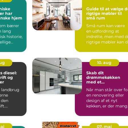
niske
Guide til at vælge d
der har
rigtige møbler til
anske hjem
små rum
jem bærer
Små rum kan være
n lang
en udfordring at
isk historie,
indrette, men med d
ellige
rigtige møbler kan 
r...
forv...
aug
10. aug
 diesel:
Skab dit
rift og
drømmekøkken
er
med et
kvalitetskøkken
 landbrug
Når man står over fo
erne
en renovering eller
i den
design af et nyt
ft.
køkken, er der mang
f...
kere og
maj
07. maj