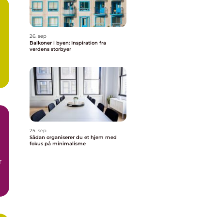
26. sep
Balkoner i byen: Inspiration fra
verdens storbyer
25. sep
Sådan organiserer du et hjem med
fokus på minimalisme
r