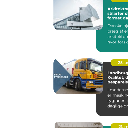
Arkitekto
stilarter 
formet d
Danske h
præg af e
arkitekton
hvor forsk
stilarter ha
25. 
Landbrugs
Kvalitet, d
besparels
I moderne
er maskin
rygraden 
daglige dri
Traktorer,
mejetærs
l&ae...
21. 