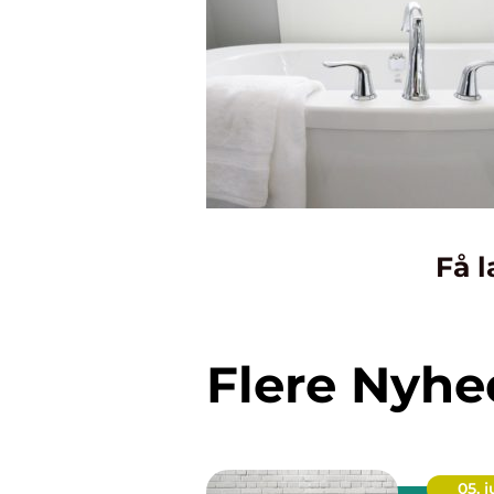
Få l
Flere Nyhe
05. 