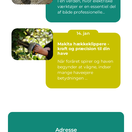
I en verden, hvor elektriske
værktøjer er en essentiel del
af både professionelle...
14. jan
Makita hækkeklippere -
kraft og præcision til din
have
Når foråret spirer og haven
begynder at vågne, indser
mange haveejere
betydningen ...
Adresse