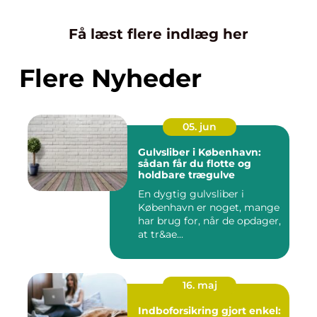
Få læst flere indlæg her
Flere Nyheder
05. jun
Gulvsliber i København:
sådan får du flotte og
holdbare trægulve
En dygtig gulvsliber i
København er noget, mange
har brug for, når de opdager,
at tr&ae...
16. maj
Indboforsikring gjort enkel: