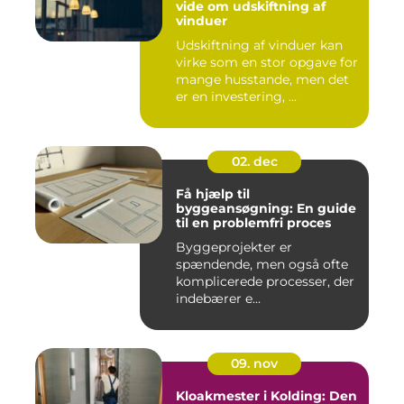
vide om udskiftning af
vinduer
Udskiftning af vinduer kan
virke som en stor opgave for
mange husstande, men det
er en investering, ...
02. dec
Få hjælp til
byggeansøgning: En guide
til en problemfri proces
Byggeprojekter er
spændende, men også ofte
komplicerede processer, der
indebærer e...
09. nov
Kloakmester i Kolding: Den