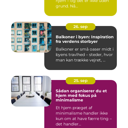
hjem – og det er ikke uden
grund. Nå...
26. sep
Balkoner i byen: Inspiration
fra verdens storbyer
Balkoner er små oaser midt i
byens travlhed – steder, hvor
man kan trække vejret, ...
25. sep
Sådan organiserer du et
hjem med fokus på
minimalisme
Et hjem præget af
minimalisme handler ikke
kun om at have færre ting –
det handler...