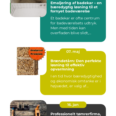
Emaljering af badekar – en
bæredygtig løsning til et
fornyet badeværelse
Et badekar er ofte centrum
for badeværelsets udtryk.
Men med tiden kan
overfladen blive slidt,...
07. maj
Brændetårn: Den perfekte
løsning til effektiv
opvarmning
I en tid hvor bæredygtighed
og økonomisk omtanke er i
højsædet, er valg af...
16. jan
Professionelt tømrerfirma,