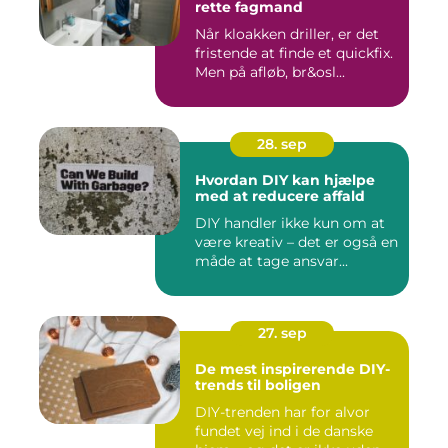
rette fagmand
Når kloakken driller, er det
fristende at finde et quickfix.
Men på afløb, br&osl...
28. sep
Hvordan DIY kan hjælpe
med at reducere affald
DIY handler ikke kun om at
være kreativ – det er også en
måde at tage ansvar...
27. sep
De mest inspirerende DIY-
trends til boligen
DIY-trenden har for alvor
fundet vej ind i de danske