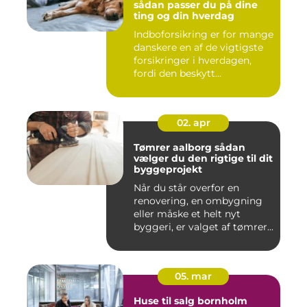
sådan passer du på dine
ting og din hverdag
Indboforsikring er for mange
danskere en af de vigtigste
forsikringer i hverdagen,
fordi den beskytt...
02. apr
Tømrer aalborg sådan
vælger du den rigtige til dit
byggeprojekt
Når du står overfor en
renovering, en ombygning
eller måske et helt nyt
byggeri, er valget af tømrer...
05. mar
Huse til salg bornholm