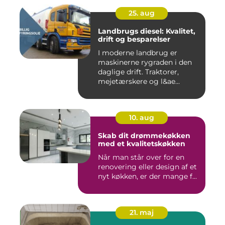
25. aug
Landbrugs diesel: Kvalitet,
drift og besparelser
I moderne landbrug er
maskinerne rygraden i den
daglige drift. Traktorer,
mejetærskere og l&ae...
10. aug
Skab dit drømmekøkken
med et kvalitetskøkken
Når man står over for en
renovering eller design af et
nyt køkken, er der mange f...
21. maj