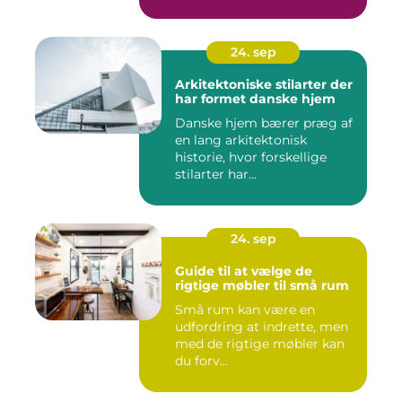
24. sep
Arkitektoniske stilarter der
har formet danske hjem
Danske hjem bærer præg af
en lang arkitektonisk
historie, hvor forskellige
stilarter har...
24. sep
Guide til at vælge de
rigtige møbler til små rum
Små rum kan være en
udfordring at indrette, men
med de rigtige møbler kan
du forv...