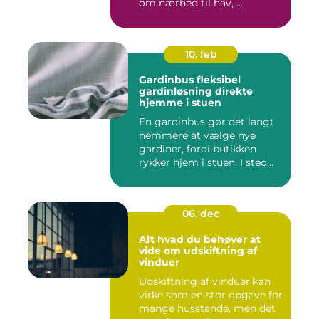
om nærhed til hav, ...
10. feb
Gardinbus fleksibel
gardinløsning direkte
hjemme i stuen
En gardinbus gør det langt
nemmere at vælge nye
gardiner, fordi butikken
rykker hjem i stuen. I sted...
06. dec
Alt hvad du behøver at
vide om udskiftning af
vinduer
Udskiftning af vinduer kan
virke som en stor opgave for
mange husstande, men det