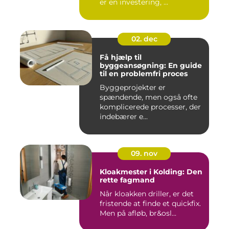
er en investering, ...
02. dec
Få hjælp til
byggeansøgning: En guide
til en problemfri proces
Byggeprojekter er
spændende, men også ofte
komplicerede processer, der
indebærer e...
09. nov
Kloakmester i Kolding: Den
rette fagmand
Når kloakken driller, er det
fristende at finde et quickfix.
Men på afløb, br&osl...