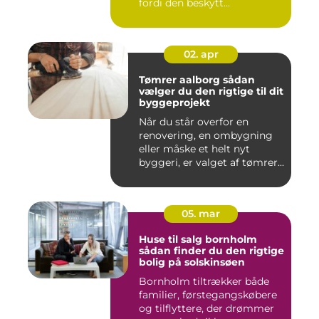
fordi den beskytt...
02. apr
Tømrer aalborg sådan
vælger du den rigtige til dit
byggeprojekt
Når du står overfor en
renovering, en ombygning
eller måske et helt nyt
byggeri, er valget af tømrer...
05. mar
Huse til salg bornholm
sådan finder du den rigtige
bolig på solskinsøen
Bornholm tiltrækker både
familier, førstegangskøbere
og tilflyttere, der drømmer