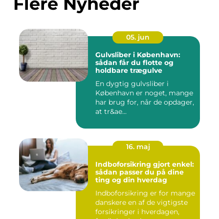
Flere Nyheder
05. jun
Gulvsliber i København:
sådan får du flotte og
holdbare trægulve
En dygtig gulvsliber i
København er noget, mange
har brug for, når de opdager,
at tr&ae...
16. maj
Indboforsikring gjort enkel:
sådan passer du på dine
ting og din hverdag
Indboforsikring er for mange
danskere en af de vigtigste
forsikringer i hverdagen,