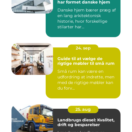
har formet danske hjem
Danske hjem bærer præg af
en lang arkitektonisk
historie, hvor forskellige
stilarter har...
24. sep
Guide til at vælge de
rigtige møbler til små rum
Små rum kan være en
udfordring at indrette, men
med de rigtige møbler kan
du forv...
25. aug
Landbrugs diesel: Kvalitet,
drift og besparelser