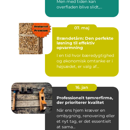
Men med tiden kan
overfladen blive slidt,...
07. maj
Brændetårn: Den perfekte
løsning til effektiv
opvarmning
I en tid hvor bæredygtighed
og økonomisk omtanke er i
højsædet, er valg af...
16. jan
Professionelt tømrerfirma,
der prioriterer kvalitet
Når ens hjem kræver en
ombygning, renovering eller
et nyt tag, er det essentielt
at sama...