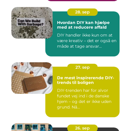
28. sep
Hvordan DIY kan hjælpe
med at reducere affald
DIY handler ikke kun om at
være kreativ – det er også en
måde at tage ansvar...
27. sep
De mest inspirerende DIY-
trends til boligen
DIY-trenden har for alvor
fundet vej ind i de danske
hjem – og det er ikke uden
grund. Nå...
26. sep