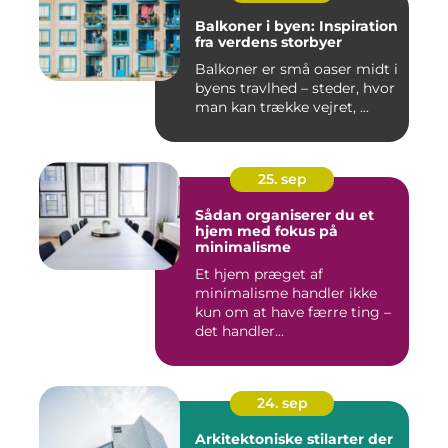
Balkoner i byen: Inspiration
fra verdens storbyer
Balkoner er små oaser midt i
byens travlhed – steder, hvor
man kan trække vejret, ...
25. sep
Sådan organiserer du et
hjem med fokus på
minimalisme
Et hjem præget af
minimalisme handler ikke
kun om at have færre ting –
det handler...
24. sep
Arkitektoniske stilarter der