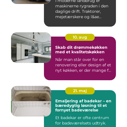
I moderne landbrug er
maskinerne rygraden i den
daglige drift. Traktorer,
mejetærskere og l&ae...
10. aug
Skab dit drømmekøkken
med et kvalitetskøkken
Når man står over for en
renovering eller design af et
nyt køkken, er der mange f...
21. maj
Emaljering af badekar – en
bæredygtig løsning til et
fornyet badeværelse
Et badekar er ofte centrum
for badeværelsets udtryk.