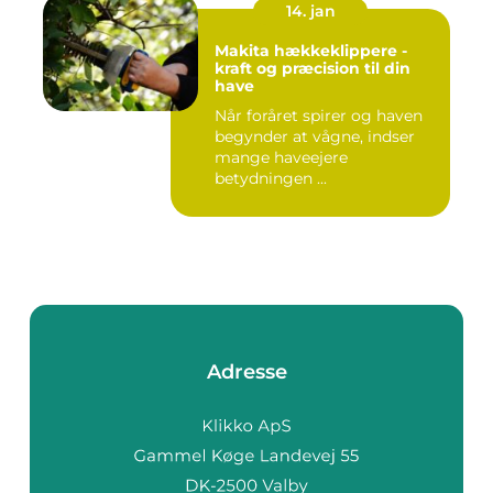
14. jan
Makita hækkeklippere -
kraft og præcision til din
have
Når foråret spirer og haven
begynder at vågne, indser
mange haveejere
betydningen ...
Adresse