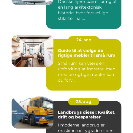
Danske hjem bærer præg af
en lang arkitektonisk
historie, hvor forskellige
stilarter har...
24. sep
Guide til at vælge de
rigtige møbler til små rum
Små rum kan være en
udfordring at indrette, men
med de rigtige møbler kan
du forv...
25. aug
Landbrugs diesel: Kvalitet,
drift og besparelser
I moderne landbrug er
maskinerne rygraden i den