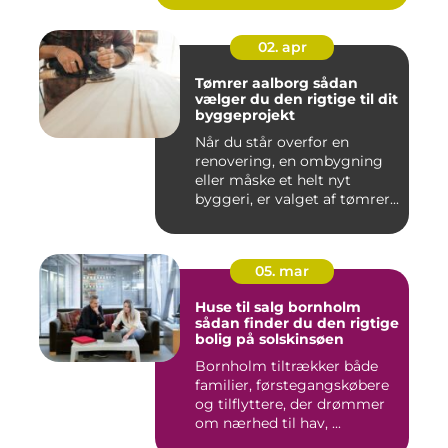
02. apr
Tømrer aalborg sådan
vælger du den rigtige til dit
byggeprojekt
Når du står overfor en
renovering, en ombygning
eller måske et helt nyt
byggeri, er valget af tømrer...
05. mar
Huse til salg bornholm
sådan finder du den rigtige
bolig på solskinsøen
Bornholm tiltrækker både
familier, førstegangskøbere
og tilflyttere, der drømmer
om nærhed til hav, ...