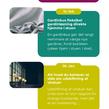
10. feb
Gardinbus fleksibel
gardinløsning direkte
hjemme i stuen
En gardinbus gør det langt
nemmere at vælge nye
gardiner, fordi butikken
rykker hjem i stuen. I sted...
06. dec
Alt hvad du behøver at
vide om udskiftning af
vinduer
Udskiftning af vinduer kan
virke som en stor opgave for
mange husstande, men det
er en investering, ...