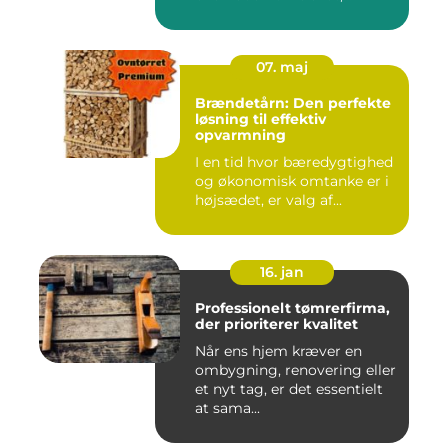
07. maj
Brændetårn: Den perfekte
løsning til effektiv
opvarmning
I en tid hvor bæredygtighed
og økonomisk omtanke er i
højsædet, er valg af...
16. jan
Professionelt tømrerfirma,
der prioriterer kvalitet
Når ens hjem kræver en
ombygning, renovering eller
et nyt tag, er det essentielt
at sama...