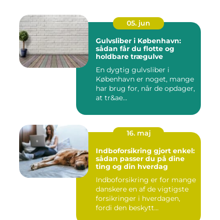
05. jun
Gulvsliber i København:
sådan får du flotte og
holdbare trægulve
En dygtig gulvsliber i
København er noget, mange
har brug for, når de opdager,
at tr&ae...
16. maj
Indboforsikring gjort enkel:
sådan passer du på dine
ting og din hverdag
Indboforsikring er for mange
danskere en af de vigtigste
forsikringer i hverdagen,
fordi den beskytt...