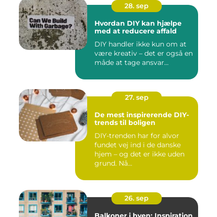
28. sep
Hvordan DIY kan hjælpe
med at reducere affald
DIY handler ikke kun om at
være kreativ – det er også en
måde at tage ansvar...
27. sep
De mest inspirerende DIY-
trends til boligen
DIY-trenden har for alvor
fundet vej ind i de danske
hjem – og det er ikke uden
grund. Nå...
26. sep
Balkoner i byen: Inspiration