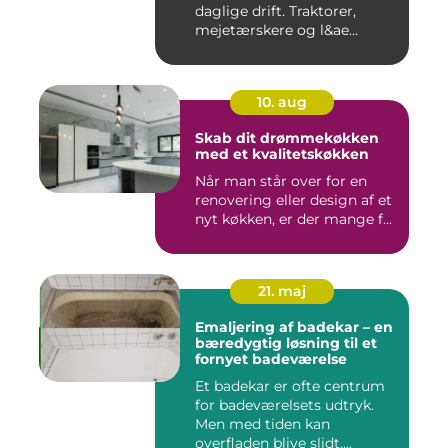
daglige drift. Traktorer,
mejetærskere og l&ae...
10. aug
Skab dit drømmekøkken
med et kvalitetskøkken
Når man står over for en
renovering eller design af et
nyt køkken, er der mange f...
21. maj
Emaljering af badekar – en
bæredygtig løsning til et
fornyet badeværelse
Et badekar er ofte centrum
for badeværelsets udtryk.
Men med tiden kan
overfladen blive slidt,...