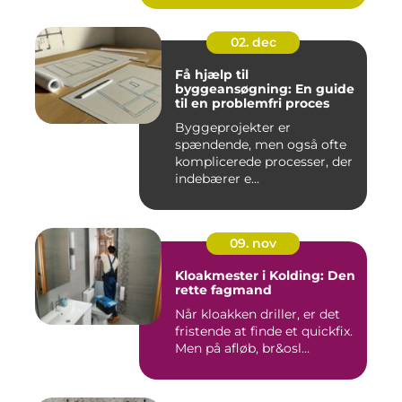
02. dec
Få hjælp til
byggeansøgning: En guide
til en problemfri proces
Byggeprojekter er
spændende, men også ofte
komplicerede processer, der
indebærer e...
09. nov
Kloakmester i Kolding: Den
rette fagmand
Når kloakken driller, er det
fristende at finde et quickfix.
Men på afløb, br&osl...