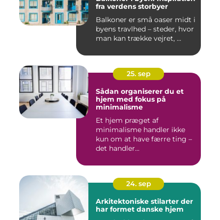
fra verdens storbyer
Balkoner er små oaser midt i
byens travlhed – steder, hvor
man kan trække vejret, ...
25. sep
Sådan organiserer du et
hjem med fokus på
minimalisme
Et hjem præget af
minimalisme handler ikke
kun om at have færre ting –
det handler...
24. sep
Arkitektoniske stilarter der
har formet danske hjem