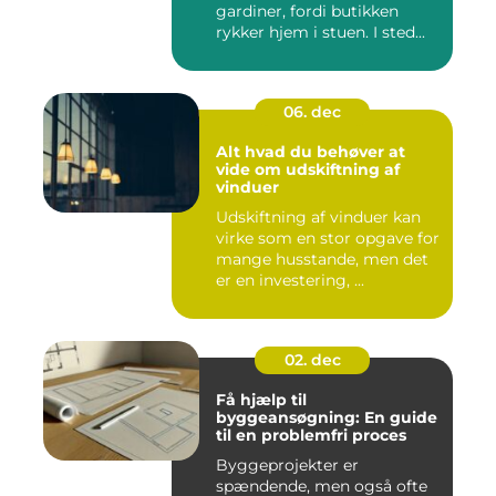
gardiner, fordi butikken
rykker hjem i stuen. I sted...
06. dec
Alt hvad du behøver at
vide om udskiftning af
vinduer
Udskiftning af vinduer kan
virke som en stor opgave for
mange husstande, men det
er en investering, ...
02. dec
Få hjælp til
byggeansøgning: En guide
til en problemfri proces
Byggeprojekter er
spændende, men også ofte