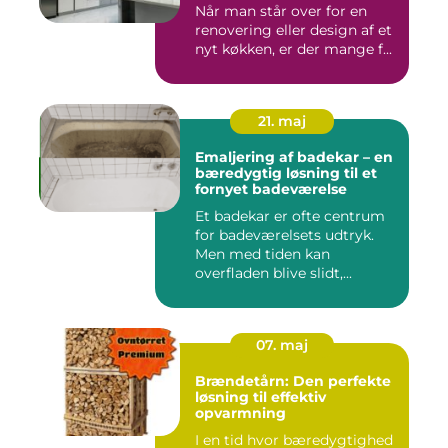
Når man står over for en
renovering eller design af et
nyt køkken, er der mange f...
21. maj
Emaljering af badekar – en
bæredygtig løsning til et
fornyet badeværelse
Et badekar er ofte centrum
for badeværelsets udtryk.
Men med tiden kan
overfladen blive slidt,...
07. maj
Brændetårn: Den perfekte
løsning til effektiv
opvarmning
I en tid hvor bæredygtighed