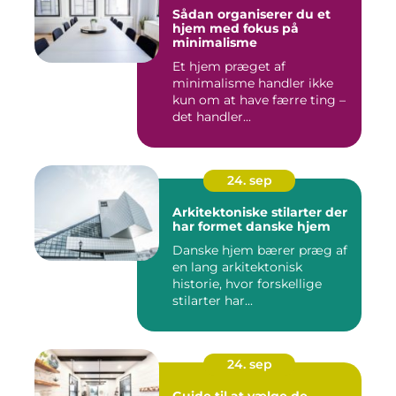
Sådan organiserer du et
hjem med fokus på
minimalisme
Et hjem præget af
minimalisme handler ikke
kun om at have færre ting –
det handler...
24. sep
Arkitektoniske stilarter der
har formet danske hjem
Danske hjem bærer præg af
en lang arkitektonisk
historie, hvor forskellige
stilarter har...
24. sep