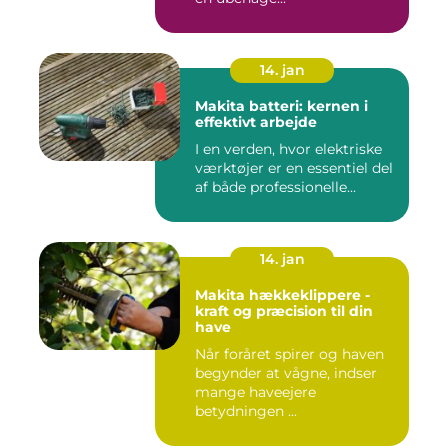
14. jan
Makita batteri: kernen i
effektivt arbejde
I en verden, hvor elektriske
værktøjer er en essentiel del
af både professionelle...
14. jan
Makita hækkeklippere -
kraft og præcision til din
have
Når foråret spirer og haven
begynder at vågne, indser
mange haveejere
betydningen ...