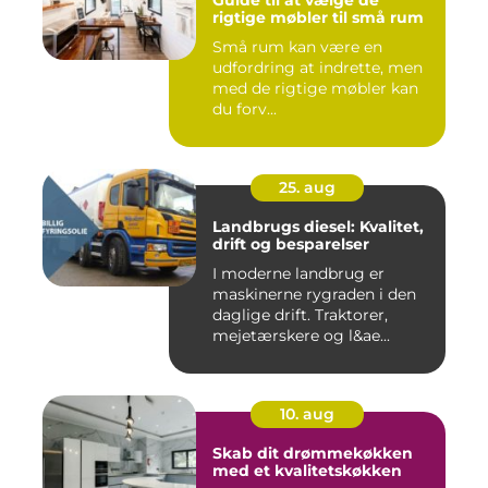
Guide til at vælge de
rigtige møbler til små rum
Små rum kan være en
udfordring at indrette, men
med de rigtige møbler kan
du forv...
25. aug
Landbrugs diesel: Kvalitet,
drift og besparelser
I moderne landbrug er
maskinerne rygraden i den
daglige drift. Traktorer,
mejetærskere og l&ae...
10. aug
Skab dit drømmekøkken
med et kvalitetskøkken