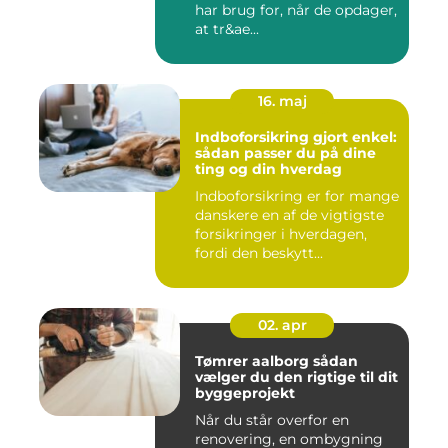
har brug for, når de opdager,
at tr&ae...
16. maj
Indboforsikring gjort enkel:
sådan passer du på dine
ting og din hverdag
Indboforsikring er for mange
danskere en af de vigtigste
forsikringer i hverdagen,
fordi den beskytt...
02. apr
Tømrer aalborg sådan
vælger du den rigtige til dit
byggeprojekt
Når du står overfor en
renovering, en ombygning