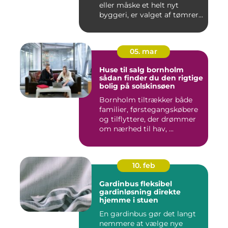
eller måske et helt nyt
byggeri, er valget af tømrer...
05. mar
Huse til salg bornholm
sådan finder du den rigtige
bolig på solskinsøen
Bornholm tiltrækker både
familier, førstegangskøbere
og tilflyttere, der drømmer
om nærhed til hav, ...
10. feb
Gardinbus fleksibel
gardinløsning direkte
hjemme i stuen
En gardinbus gør det langt
nemmere at vælge nye