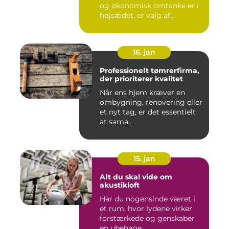
og økonomisk omtanke er i
højsædet, er valg af...
16. jan
Professionelt tømrerfirma,
der prioriterer kvalitet
Når ens hjem kræver en
ombygning, renovering eller
et nyt tag, er det essentielt
at sama...
15. jan
Alt du skal vide om
akustikloft
Har du nogensinde været i
et rum, hvor lydene virker
forstærkede og genskaber
en ubehage...