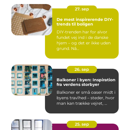
27. sep
De mest inspirerende DIY-
trends til boligen
DIY-trenden har for alvor
fundet vej ind i de danske
hjem – og det er ikke uden
grund. Nå...
26. sep
Balkoner i byen: Inspiration
fra verdens storbyer
Balkoner er små oaser midt i
byens travlhed – steder, hvor
man kan trække vejret, ...
25. sep