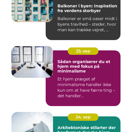
Balkoner i byen: Inspiration
fra verdens storbyer
Balkoner er små oaser midt i
byens travlhed – steder, hvor
man kan trække vejret, ...
25. sep
Sådan organiserer du et
hjem med fokus på
minimalisme
Et hjem præget af
minimalisme handler ikke
kun om at have færre ting –
det handler...
24. sep
Arkitektoniske stilarter der