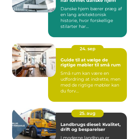
har formet danske hjem
Danske hjem bærer præg af
en lang arkitektonisk
historie, hvor forskellige
stilarter har...
24. sep
Guide til at vælge de
rigtige møbler til små rum
Små rum kan være en
udfordring at indrette, men
med de rigtige møbler kan
du forv...
25. aug
Landbrugs diesel: Kvalitet,
drift og besparelser
I moderne landbrug er