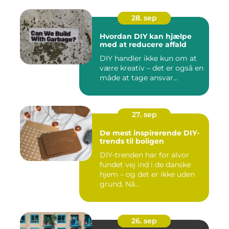
28. sep
Hvordan DIY kan hjælpe
med at reducere affald
DIY handler ikke kun om at
være kreativ – det er også en
måde at tage ansvar...
27. sep
De mest inspirerende DIY-
trends til boligen
DIY-trenden har for alvor
fundet vej ind i de danske
hjem – og det er ikke uden
grund. Nå...
26. sep