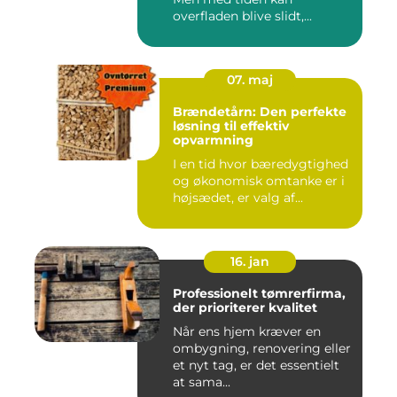
overfladen blive slidt,...
07. maj
Brændetårn: Den perfekte
løsning til effektiv
opvarmning
I en tid hvor bæredygtighed
og økonomisk omtanke er i
højsædet, er valg af...
16. jan
Professionelt tømrerfirma,
der prioriterer kvalitet
Når ens hjem kræver en
ombygning, renovering eller
et nyt tag, er det essentielt
at sama...