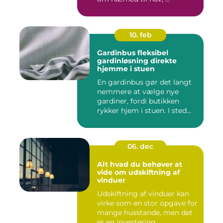
10. feb
Gardinbus fleksibel
gardinløsning direkte
hjemme i stuen
En gardinbus gør det langt
nemmere at vælge nye
gardiner, fordi butikken
rykker hjem i stuen. I sted...
06. dec
Alt hvad du behøver at
vide om udskiftning af
vinduer
Udskiftning af vinduer kan
virke som en stor opgave for
mange husstande, men det
er en investering, ...