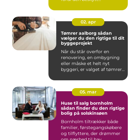
02. apr
Tømrer aalborg sådan
vælger du den rigtige til dit
byggeprojekt
Når du står overfor en
renovering, en ombygning
eller måske et helt nyt
byggeri, er valget af tømrer...
05. mar
Huse til salg bornholm
sådan finder du den rigtige
bolig på solskinsøen
Bornholm tiltrækker både
familier, førstegangskøbere
og tilflyttere, der drømmer
om nærhed til hav, ...