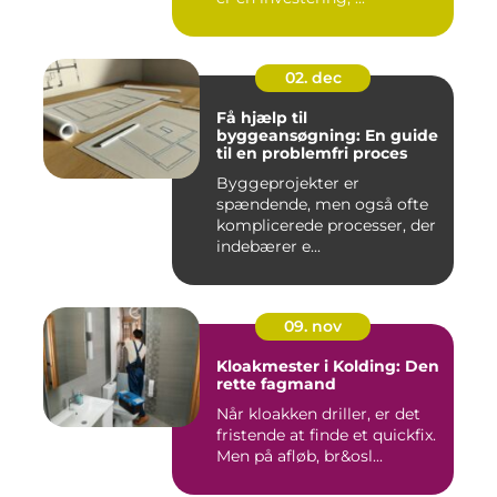
02. dec
Få hjælp til
byggeansøgning: En guide
til en problemfri proces
Byggeprojekter er
spændende, men også ofte
komplicerede processer, der
indebærer e...
09. nov
Kloakmester i Kolding: Den
rette fagmand
Når kloakken driller, er det
fristende at finde et quickfix.
Men på afløb, br&osl...