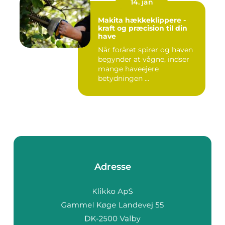
14. jan
Makita hækkeklippere -
kraft og præcision til din
have
Når foråret spirer og haven
begynder at vågne, indser
mange haveejere
betydningen ...
Adresse