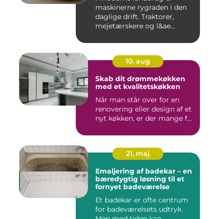
maskinerne rygraden i den
daglige drift. Traktorer,
mejetærskere og l&ae...
10. aug
Skab dit drømmekøkken
med et kvalitetskøkken
Når man står over for en
renovering eller design af et
nyt køkken, er der mange f...
21. maj
Emaljering af badekar – en
bæredygtig løsning til et
fornyet badeværelse
Et badekar er ofte centrum
for badeværelsets udtryk.
Men med tiden kan