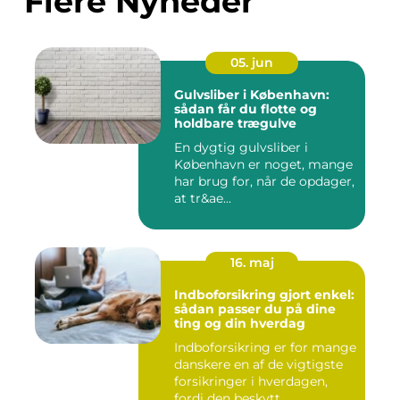
Flere Nyheder
05. jun
Gulvsliber i København:
sådan får du flotte og
holdbare trægulve
En dygtig gulvsliber i
København er noget, mange
har brug for, når de opdager,
at tr&ae...
16. maj
Indboforsikring gjort enkel:
sådan passer du på dine
ting og din hverdag
Indboforsikring er for mange
danskere en af de vigtigste
forsikringer i hverdagen,
fordi den beskytt...