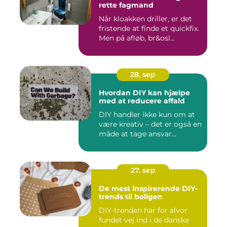
rette fagmand
Når kloakken driller, er det
fristende at finde et quickfix.
Men på afløb, br&osl...
28. sep
Hvordan DIY kan hjælpe
med at reducere affald
DIY handler ikke kun om at
være kreativ – det er også en
måde at tage ansvar...
27. sep
De mest inspirerende DIY-
trends til boligen
DIY-trenden har for alvor
fundet vej ind i de danske