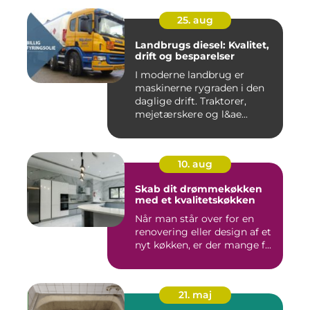
25. aug
Landbrugs diesel: Kvalitet,
drift og besparelser
I moderne landbrug er
maskinerne rygraden i den
daglige drift. Traktorer,
mejetærskere og l&ae...
10. aug
Skab dit drømmekøkken
med et kvalitetskøkken
Når man står over for en
renovering eller design af et
nyt køkken, er der mange f...
21. maj