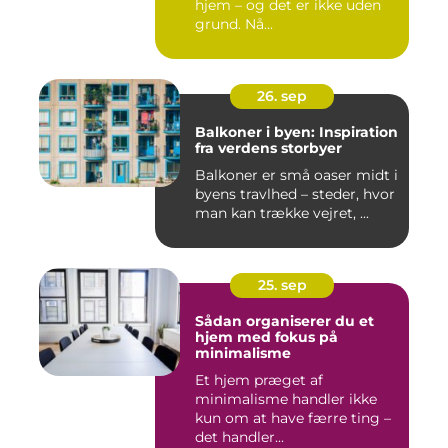
hjem – og det er ikke uden
grund. Nå...
26. sep
Balkoner i byen: Inspiration
fra verdens storbyer
Balkoner er små oaser midt i
byens travlhed – steder, hvor
man kan trække vejret, ...
25. sep
Sådan organiserer du et
hjem med fokus på
minimalisme
Et hjem præget af
minimalisme handler ikke
kun om at have færre ting –
det handler...