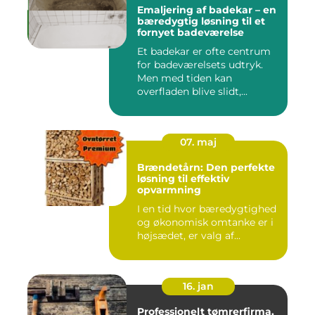
Emaljering af badekar – en
bæredygtig løsning til et
fornyet badeværelse
Et badekar er ofte centrum
for badeværelsets udtryk.
Men med tiden kan
overfladen blive slidt,...
07. maj
Brændetårn: Den perfekte
løsning til effektiv
opvarmning
I en tid hvor bæredygtighed
og økonomisk omtanke er i
højsædet, er valg af...
16. jan
Professionelt tømrerfirma,