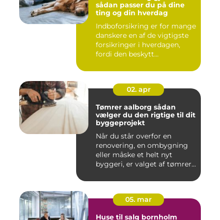
sådan passer du på dine
ting og din hverdag
Indboforsikring er for mange
danskere en af de vigtigste
forsikringer i hverdagen,
fordi den beskytt...
02. apr
Tømrer aalborg sådan
vælger du den rigtige til dit
byggeprojekt
Når du står overfor en
renovering, en ombygning
eller måske et helt nyt
byggeri, er valget af tømrer...
05. mar
Huse til salg bornholm