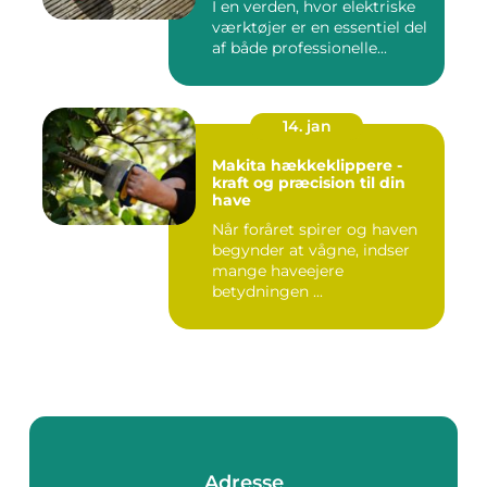
I en verden, hvor elektriske
værktøjer er en essentiel del
af både professionelle...
14. jan
Makita hækkeklippere -
kraft og præcision til din
have
Når foråret spirer og haven
begynder at vågne, indser
mange haveejere
betydningen ...
Adresse