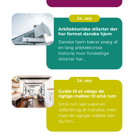
24. sep
Arkitektoniske stilarter der
har formet danske hjem
Danske hjem bærer præg af
en lang arkitektonisk
historie, hvor forskellige
stilarter har...
24. sep
Guide til at vælge de
rigtige møbler til små rum
Små rum kan være en
udfordring at indrette, men
med de rigtige møbler kan
du forv...