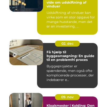
vide om udskiftning af
vinduer
Udskiftning af vinduer kan
virke som en stor opgave for
mange husstande, men det
er en investering, ...
02. dec
Få hjælp til
byggeansøgning: En guide
til en problemfri proces
Byggeprojekter er
spændende, men også ofte
komplicerede processer, der
indebærer e...
09. nov
Kloakmester i Kolding: Den