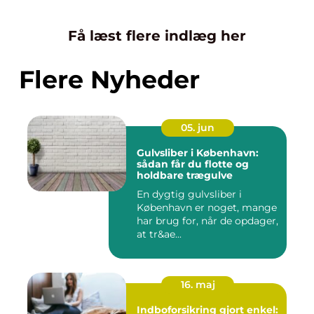
Få læst flere indlæg her
Flere Nyheder
05. jun
Gulvsliber i København:
sådan får du flotte og
holdbare trægulve
En dygtig gulvsliber i
København er noget, mange
har brug for, når de opdager,
at tr&ae...
16. maj
Indboforsikring gjort enkel: