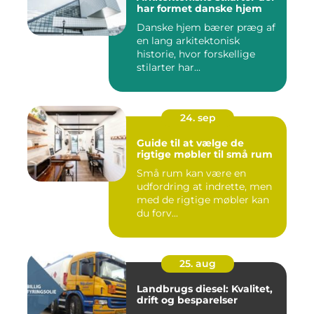
har formet danske hjem
Danske hjem bærer præg af
en lang arkitektonisk
historie, hvor forskellige
stilarter har...
24. sep
Guide til at vælge de
rigtige møbler til små rum
Små rum kan være en
udfordring at indrette, men
med de rigtige møbler kan
du forv...
25. aug
Landbrugs diesel: Kvalitet,
drift og besparelser