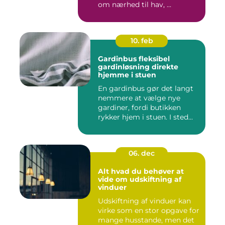
om nærhed til hav, ...
10. feb
Gardinbus fleksibel
gardinløsning direkte
hjemme i stuen
En gardinbus gør det langt
nemmere at vælge nye
gardiner, fordi butikken
rykker hjem i stuen. I sted...
06. dec
Alt hvad du behøver at
vide om udskiftning af
vinduer
Udskiftning af vinduer kan
virke som en stor opgave for
mange husstande, men det