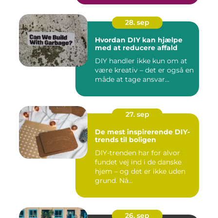
28. sep
Hvordan DIY kan hjælpe
med at reducere affald
DIY handler ikke kun om at
være kreativ – det er også en
måde at tage ansvar...
27. sep
De mest inspirerende DIY-
trends til boligen
DIY-trenden har for alvor
fundet vej ind i de danske
hjem – og det er ikke uden
grund. Nå...
26. sep