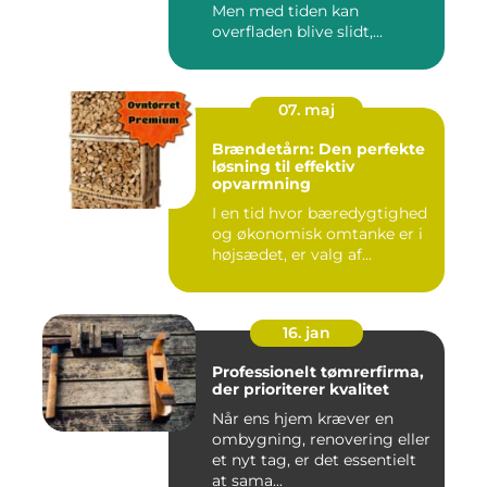
Men med tiden kan
overfladen blive slidt,...
07. maj
Brændetårn: Den perfekte
løsning til effektiv
opvarmning
I en tid hvor bæredygtighed
og økonomisk omtanke er i
højsædet, er valg af...
16. jan
Professionelt tømrerfirma,
der prioriterer kvalitet
Når ens hjem kræver en
ombygning, renovering eller
et nyt tag, er det essentielt
at sama...