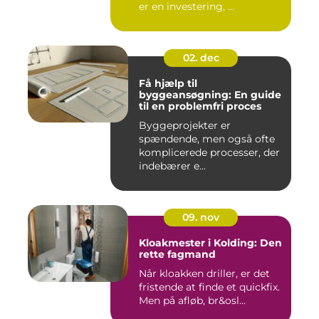
er en investering, ...
02. dec
Få hjælp til
byggeansøgning: En guide
til en problemfri proces
Byggeprojekter er
spændende, men også ofte
komplicerede processer, der
indebærer e...
09. nov
Kloakmester i Kolding: Den
rette fagmand
Når kloakken driller, er det
fristende at finde et quickfix.
Men på afløb, br&osl...