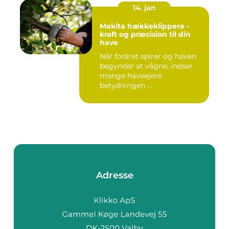
14. jan
Makita hækkeklippere -
kraft og præcision til din
have
Når foråret spirer og haven
begynder at vågne, indser
mange haveejere
betydningen ...
Adresse