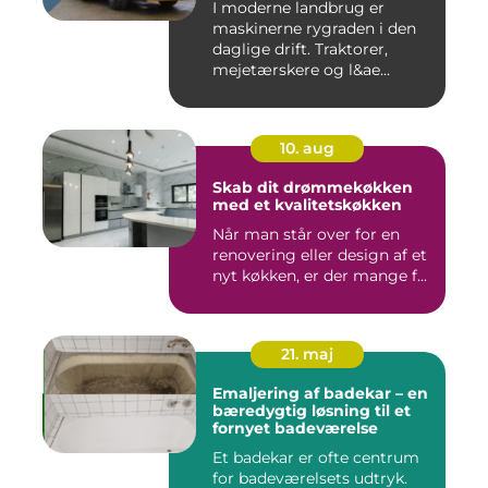
I moderne landbrug er
maskinerne rygraden i den
daglige drift. Traktorer,
mejetærskere og l&ae...
10. aug
Skab dit drømmekøkken
med et kvalitetskøkken
Når man står over for en
renovering eller design af et
nyt køkken, er der mange f...
21. maj
Emaljering af badekar – en
bæredygtig løsning til et
fornyet badeværelse
Et badekar er ofte centrum
for badeværelsets udtryk.