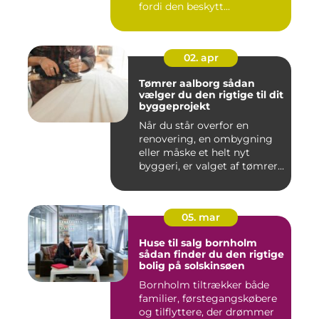
fordi den beskytt...
02. apr
Tømrer aalborg sådan
vælger du den rigtige til dit
byggeprojekt
Når du står overfor en
renovering, en ombygning
eller måske et helt nyt
byggeri, er valget af tømrer...
05. mar
Huse til salg bornholm
sådan finder du den rigtige
bolig på solskinsøen
Bornholm tiltrækker både
familier, førstegangskøbere
og tilflyttere, der drømmer