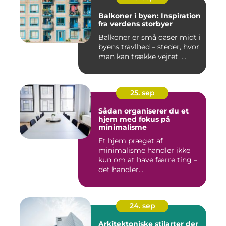
Balkoner i byen: Inspiration
fra verdens storbyer
Balkoner er små oaser midt i
byens travlhed – steder, hvor
man kan trække vejret, ...
25. sep
Sådan organiserer du et
hjem med fokus på
minimalisme
Et hjem præget af
minimalisme handler ikke
kun om at have færre ting –
det handler...
24. sep
Arkitektoniske stilarter der