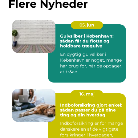
Flere Nyheder
05. jun
Gulvsliber i København:
sådan får du flotte og
holdbare trægulve
En dygtig gulvsliber i
København er noget, mange
har brug for, når de opdager,
at tr&ae...
16. maj
Indboforsikring gjort enkel:
sådan passer du på dine
ting og din hverdag
Indboforsikring er for mange
danskere en af de vigtigste
forsikringer i hverdagen,