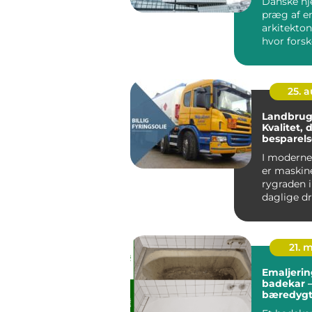
Danske h
præg af e
arkitekton
hvor forsk
stilarter ha
25. 
Landbrugs
Kvalitet, d
besparels
I moderne
er maskin
rygraden 
daglige dri
Traktorer,
mejetærs
l&ae...
21. 
Emaljerin
badekar –
bæredygt
til et forn