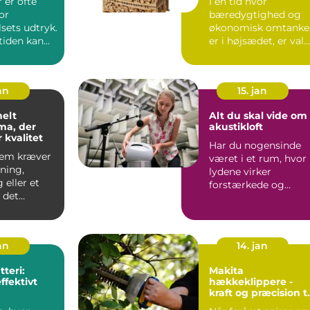
 er ofte
I en tid hvor
lse
or
bæredygtighed og
sets udtryk.
økonomisk omtanke
iden kan
er i højsædet, er val
 blive
af...
an
15. jan
nelt
Alt du skal vide om
ma, der
akustikloft
r kvalitet
Har du nogensinde
jem kræver
været i et rum, hvor
ning,
lydene virker
 eller et
forstærkede og
r det
genskaber en
at sama...
ubehage...
jan
14. jan
teri:
Makita
ffektivt
hækkeklippere -
kraft og præcision ti
din have