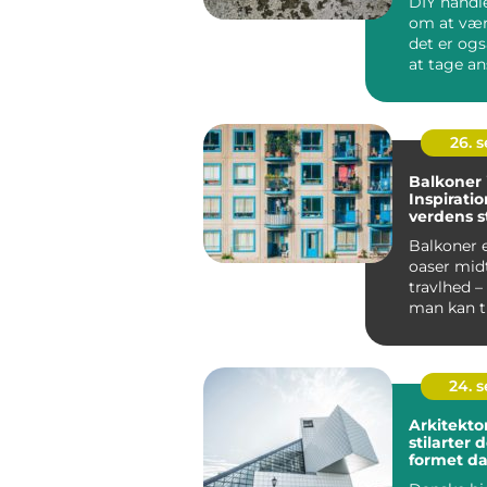
DIY handle
om at vær
det er og
at tage ans
26. 
Balkoner 
Inspiratio
verdens s
Balkoner 
oaser midt
travlhed –
man kan 
vejret, ...
24. 
Arkitekto
stilarter 
formet d