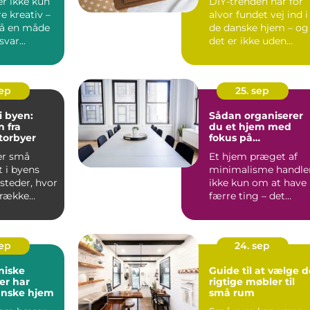
r ikke kun
DIY-trenden har for
e kreativ –
alvor fundet vej ind i
så en måde
de danske hjem – og
var...
det er ikke uden
grund. Nå...
sep
25. sep
i byen:
Sådan organiserer
n fra
du et hjem med
torbyer
fokus på
minimalisme
er små
Et hjem præget af
 i byens
minimalisme handle
 steder, hvor
ikke kun om at have
trække
færre ting – det
handler...
sep
24. sep
niske
Guide til at vælge d
der har
rigtige møbler til
anske hjem
små rum