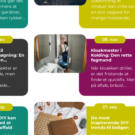
bus gør det
Udskiftning af
mere at
vinduer kan virke s
 gardiner,
en stor opgave for
kken rykker
mange husstande,
n. I sted...
men det er en
investering, ...
dec
09. nov
il
Kloakmester i
øgning: En
Kolding: Den rette
en
fagmand
i proces
ekter er
Når kloakken driller,
e, men
er det fristende at
finde et quickfix. Me
ede
på afløb, br&osl...
 der
e...
sep
27. sep
DIY kan
De mest
ed at
inspirerende DIY-
affald
trends til boligen