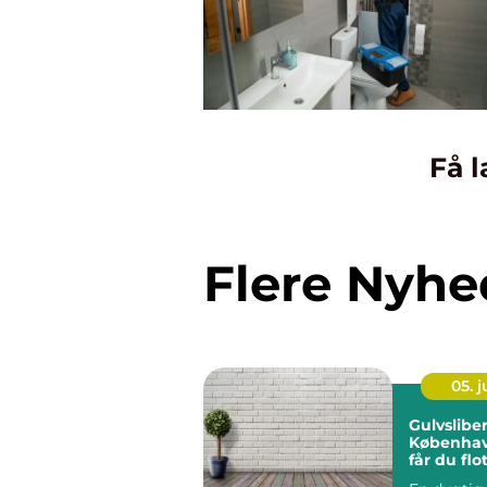
Få l
Flere Nyhe
05. 
Gulvsliber
Københav
får du flo
holdbare