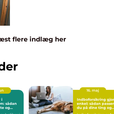
æst flere indlæg her
der
jun
16. maj
 i
Indboforsikring gjor
n: sådan
enkel: sådan passer
tte og
du på dine ting og
 trægulve
din hverdag