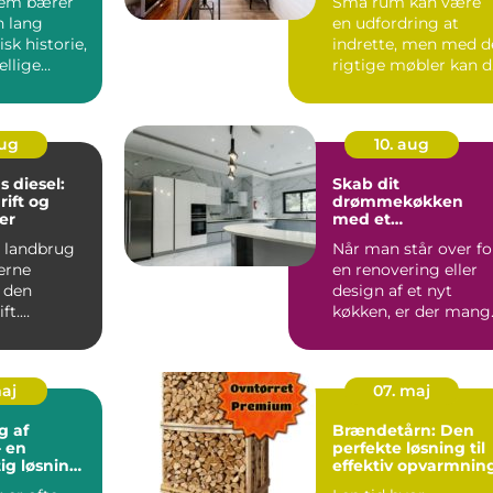
jem bærer
Små rum kan være
n lang
en udfordring at
isk historie,
indrette, men med d
ellige
rigtige møbler kan 
r...
forv...
aug
10. aug
 diesel:
Skab dit
rift og
drømmekøkken
er
med et
kvalitetskøkken
 landbrug
Når man står over fo
erne
en renovering eller
i den
design af et nyt
ft.
køkken, er der mang
f...
kere og
maj
07. maj
g af
Brændetårn: Den
 en
perfekte løsning til
ig løsning
effektiv opvarmnin
yet