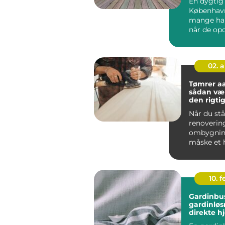
En dygtig 
København
mange har
når de opd
tr&ae...
02. 
Tømrer a
sådan væ
den rigtige
byggepro
Når du stå
renoverin
ombygning
måske et h
byggeri, e
tømrer...
10. 
Gardinbus fleksi
gardinløs
direkte h
stuen