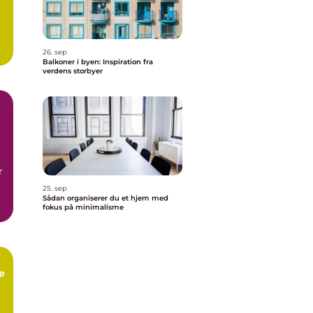
26. sep
Balkoner i byen: Inspiration fra
verdens storbyer
r
25. sep
Sådan organiserer du et hjem med
fokus på minimalisme
e