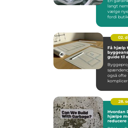
En gardin
langt nem
vælge nye
fordi buti
hjem i stue
02. 
Få hjælp t
byggeans
guide til 
problemfr
Byggeproj
spændend
også ofte
komplicer
processer,
indebærer 
28. 
Hvordan 
hjælpe m
reducere 