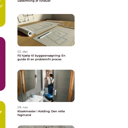
r
udskiftning af vinduer
af
02. dec
Få hjælp til byggeansøgning: En
ge
guide til en problemfri proces
n
d
09. nov
r
Kloakmester i Kolding: Den rette
fagmand