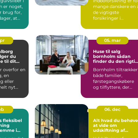
gulvsliber i
Indboforsikring er fo
 er noget,
mange danskere en 
 brug for,
de vigtigste
ager, at
forsikringer i
hverdagen, fordi den
beskytt...
apr
05. mar
alborg
Huse til salg
lger du
bornholm sådan
 til dit
finder du den rigti
jekt
bolig på solskinsøe
r overfor en
Bornholm tiltrækker
g, en
både familier,
 eller
førstegangskøbere
elt nyt
og tilflyttere, der
r valget af
drømmer om nærhe
til hav, ...
feb
06. dec
bel
Alt hvad du behøve
ning
at vide om
jemme i
udskiftning af
vinduer