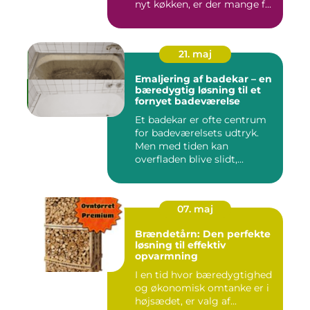
nyt køkken, er der mange f...
21. maj
Emaljering af badekar – en
bæredygtig løsning til et
fornyet badeværelse
Et badekar er ofte centrum
for badeværelsets udtryk.
Men med tiden kan
overfladen blive slidt,...
07. maj
Brændetårn: Den perfekte
løsning til effektiv
opvarmning
I en tid hvor bæredygtighed
og økonomisk omtanke er i
højsædet, er valg af...