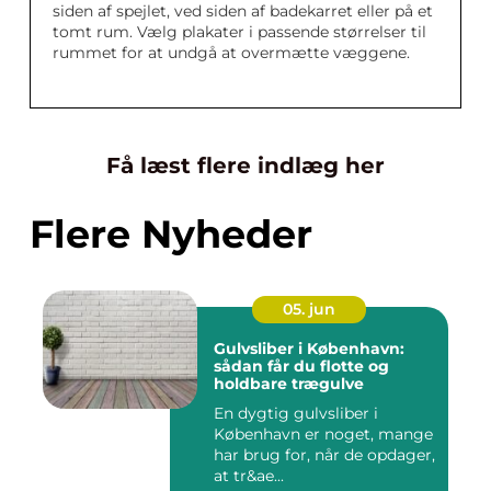
siden af spejlet, ved siden af badekarret eller på et
tomt rum. Vælg plakater i passende størrelser til
rummet for at undgå at overmætte væggene.
Få læst flere indlæg her
Flere Nyheder
05. jun
Gulvsliber i København:
sådan får du flotte og
holdbare trægulve
En dygtig gulvsliber i
København er noget, mange
har brug for, når de opdager,
at tr&ae...