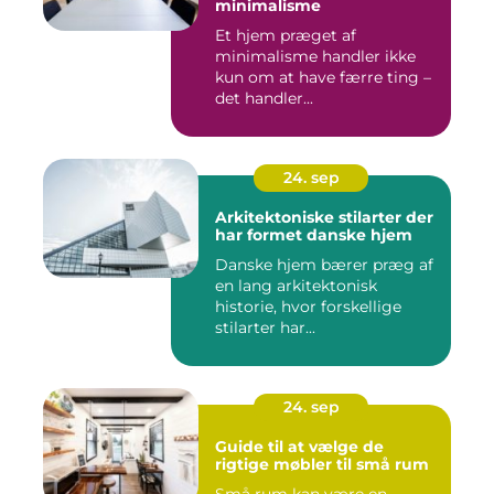
minimalisme
Et hjem præget af
minimalisme handler ikke
kun om at have færre ting –
det handler...
24. sep
Arkitektoniske stilarter der
har formet danske hjem
Danske hjem bærer præg af
en lang arkitektonisk
historie, hvor forskellige
stilarter har...
24. sep
Guide til at vælge de
rigtige møbler til små rum
Små rum kan være en