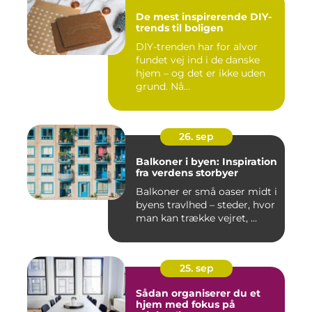
De mest inspirerende DIY-
trends til boligen
DIY-trenden har for alvor
fundet vej ind i de danske
hjem – og det er ikke uden
grund. Nå...
26. sep
Balkoner i byen: Inspiration
fra verdens storbyer
Balkoner er små oaser midt i
byens travlhed – steder, hvor
man kan trække vejret, ...
25. sep
Sådan organiserer du et
hjem med fokus på