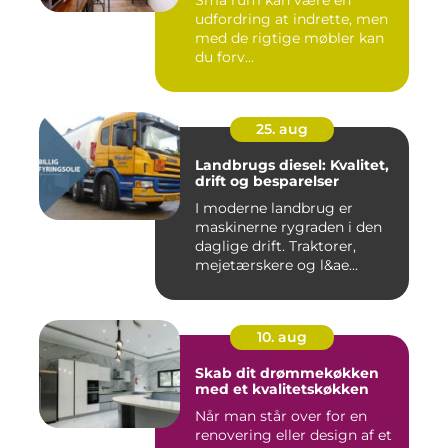
udfordring at indrette, men
med de rigtige møbler kan
du forv...
25. aug
Landbrugs diesel: Kvalitet,
drift og besparelser
I moderne landbrug er
maskinerne rygraden i den
daglige drift. Traktorer,
mejetærskere og l&ae...
10. aug
Skab dit drømmekøkken
med et kvalitetskøkken
Når man står over for en
renovering eller design af et