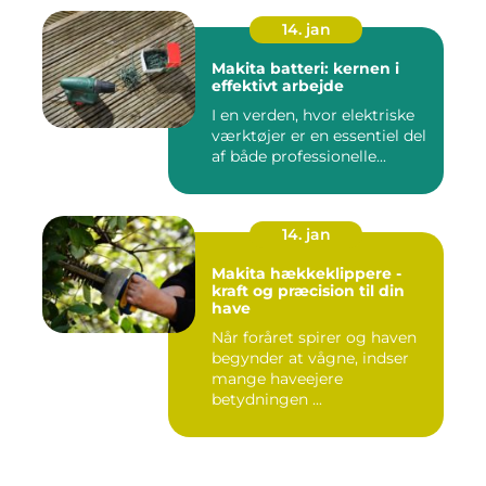
14. jan
Makita batteri: kernen i
effektivt arbejde
I en verden, hvor elektriske
værktøjer er en essentiel del
af både professionelle...
14. jan
Makita hækkeklippere -
kraft og præcision til din
have
Når foråret spirer og haven
begynder at vågne, indser
mange haveejere
betydningen ...