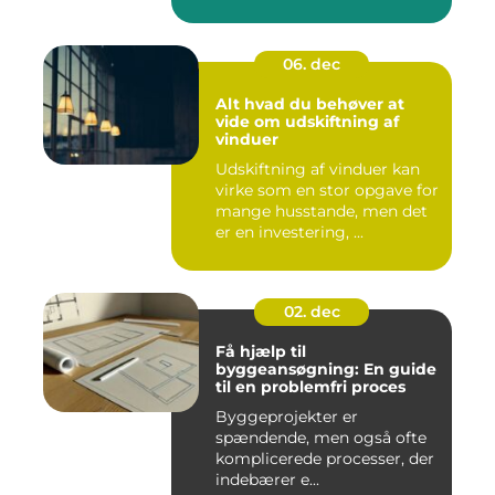
06. dec
Alt hvad du behøver at
vide om udskiftning af
vinduer
Udskiftning af vinduer kan
virke som en stor opgave for
mange husstande, men det
er en investering, ...
02. dec
Få hjælp til
byggeansøgning: En guide
til en problemfri proces
Byggeprojekter er
spændende, men også ofte
komplicerede processer, der
indebærer e...