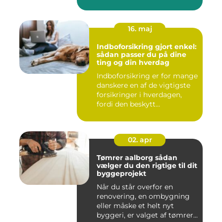
16. maj
Indboforsikring gjort enkel:
sådan passer du på dine
ting og din hverdag
Indboforsikring er for mange
danskere en af de vigtigste
forsikringer i hverdagen,
fordi den beskytt...
02. apr
Tømrer aalborg sådan
vælger du den rigtige til dit
byggeprojekt
Når du står overfor en
renovering, en ombygning
eller måske et helt nyt
byggeri, er valget af tømrer...