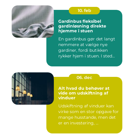
10. feb
Gardinbus fleksibel
gardinløsning direkte
hjemme i stuen
En gardinbus gør det langt
nemmere at vælge nye
gardiner, fordi butikken
rykker hjem i stuen. I sted...
06. dec
Alt hvad du behøver at
vide om udskiftning af
vinduer
Udskiftning af vinduer kan
virke som en stor opgave for
mange husstande, men det
er en investering, ...