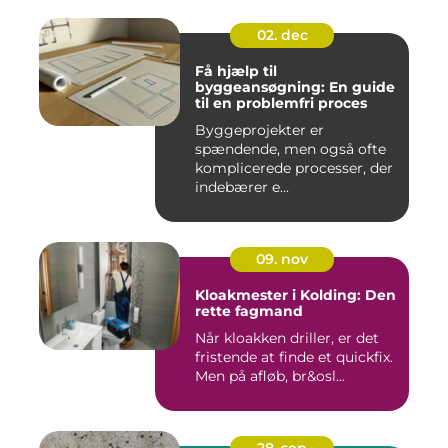
02. dec
Få hjælp til
byggeansøgning: En guide
til en problemfri proces
Byggeprojekter er
spændende, men også ofte
komplicerede processer, der
indebærer e...
09. nov
Kloakmester i Kolding: Den
rette fagmand
Når kloakken driller, er det
fristende at finde et quickfix.
Men på afløb, br&osl...