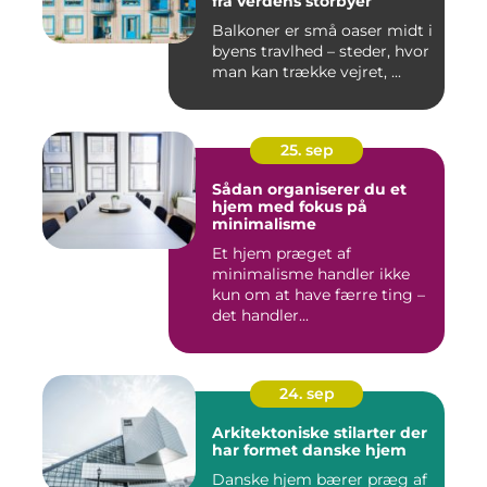
fra verdens storbyer
Balkoner er små oaser midt i
byens travlhed – steder, hvor
man kan trække vejret, ...
25. sep
Sådan organiserer du et
hjem med fokus på
minimalisme
Et hjem præget af
minimalisme handler ikke
kun om at have færre ting –
det handler...
24. sep
Arkitektoniske stilarter der
har formet danske hjem
Danske hjem bærer præg af