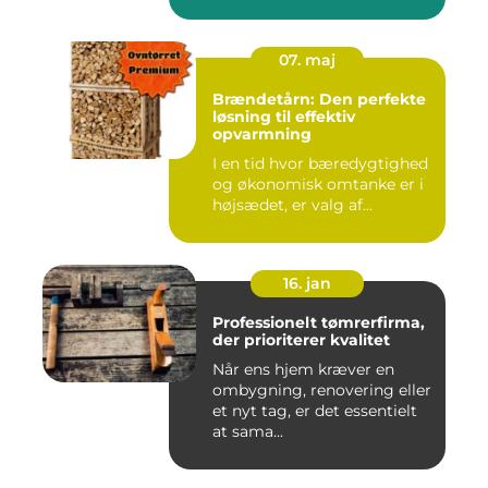
07. maj
Brændetårn: Den perfekte
løsning til effektiv
opvarmning
I en tid hvor bæredygtighed
og økonomisk omtanke er i
højsædet, er valg af...
16. jan
Professionelt tømrerfirma,
der prioriterer kvalitet
Når ens hjem kræver en
ombygning, renovering eller
et nyt tag, er det essentielt
at sama...