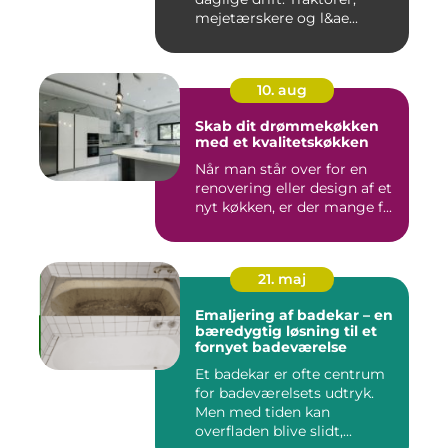
mejetærskere og l&ae...
10. aug
Skab dit drømmekøkken
med et kvalitetskøkken
Når man står over for en
renovering eller design af et
nyt køkken, er der mange f...
21. maj
Emaljering af badekar – en
bæredygtig løsning til et
fornyet badeværelse
Et badekar er ofte centrum
for badeværelsets udtryk.
Men med tiden kan
overfladen blive slidt,...