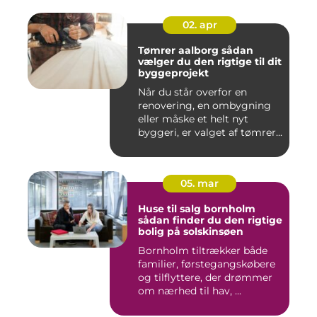
02. apr
Tømrer aalborg sådan
vælger du den rigtige til dit
byggeprojekt
Når du står overfor en
renovering, en ombygning
eller måske et helt nyt
byggeri, er valget af tømrer...
05. mar
Huse til salg bornholm
sådan finder du den rigtige
bolig på solskinsøen
Bornholm tiltrækker både
familier, førstegangskøbere
og tilflyttere, der drømmer
om nærhed til hav, ...