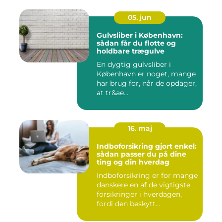
05. jun
Gulvsliber i København:
sådan får du flotte og
holdbare trægulve
En dygtig gulvsliber i
København er noget, mange
har brug for, når de opdager,
at tr&ae...
16. maj
Indboforsikring gjort enkel:
sådan passer du på dine
ting og din hverdag
Indboforsikring er for mange
danskere en af de vigtigste
forsikringer i hverdagen,
fordi den beskytt...