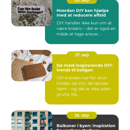
28. sep
Hvordan DIY kan hjælpe
med at reducere affald
DIY handler ikke kun om at
være kreativ – det er også en
måde at tage ansvar...
27. sep
De mest inspirerende DIY-
trends til boligen
DIY-trenden har for alvor
fundet vej ind i de danske
hjem – og det er ikke uden
grund. Nå...
26. sep
Balkoner i byen: Inspiration