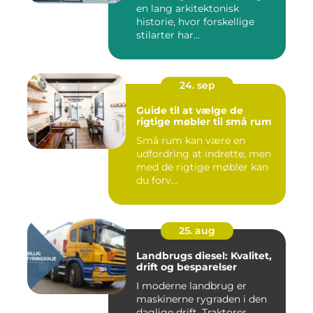
en lang arkitektonisk
historie, hvor forskellige
stilarter har...
24. sep
Guide til at vælge de
rigtige møbler til små rum
Små rum kan være en
udfordring at indrette, men
med de rigtige møbler kan
du forv...
25. aug
Landbrugs diesel: Kvalitet,
drift og besparelser
I moderne landbrug er
maskinerne rygraden i den
daglige drift. Traktorer,