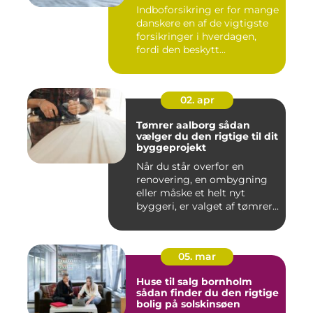
Indboforsikring er for mange
danskere en af de vigtigste
forsikringer i hverdagen,
fordi den beskytt...
02. apr
Tømrer aalborg sådan
vælger du den rigtige til dit
byggeprojekt
Når du står overfor en
renovering, en ombygning
eller måske et helt nyt
byggeri, er valget af tømrer...
05. mar
Huse til salg bornholm
sådan finder du den rigtige
bolig på solskinsøen