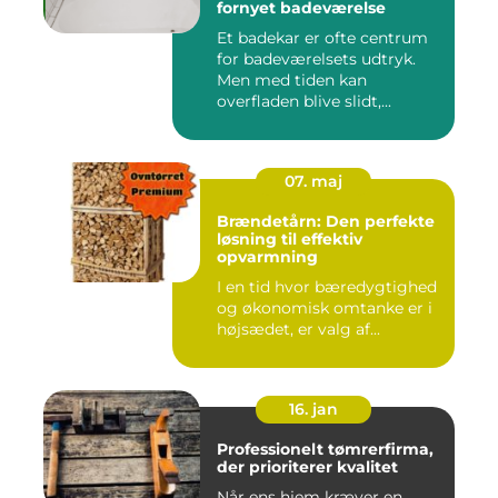
fornyet badeværelse
Et badekar er ofte centrum
for badeværelsets udtryk.
Men med tiden kan
overfladen blive slidt,...
07. maj
Brændetårn: Den perfekte
løsning til effektiv
opvarmning
I en tid hvor bæredygtighed
og økonomisk omtanke er i
højsædet, er valg af...
16. jan
Professionelt tømrerfirma,
der prioriterer kvalitet
Når ens hjem kræver en