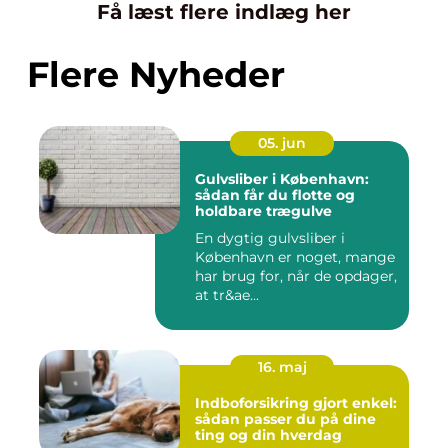
Få læst flere indlæg her
Flere Nyheder
05. jun
Gulvsliber i København:
sådan får du flotte og
holdbare trægulve
En dygtig gulvsliber i
København er noget, mange
har brug for, når de opdager,
at tr&ae...
16. maj
Indboforsikring gjort enkel:
sådan passer du på dine
ting og din hverdag