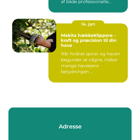
af både professionelle...
14. jan
Makita hækkeklippere -
kraft og præcision til din
have
Når foråret spirer og haven
begynder at vågne, indser
mange haveejere
betydningen ...
Adresse