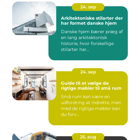
24. sep
Arkitektoniske stilarter der
har formet danske hjem
Danske hjem bærer præg af
en lang arkitektonisk
historie, hvor forskellige
stilarter har...
24. sep
Guide til at vælge de
rigtige møbler til små rum
Små rum kan være en
udfordring at indrette, men
med de rigtige møbler kan
du forv...
25. aug