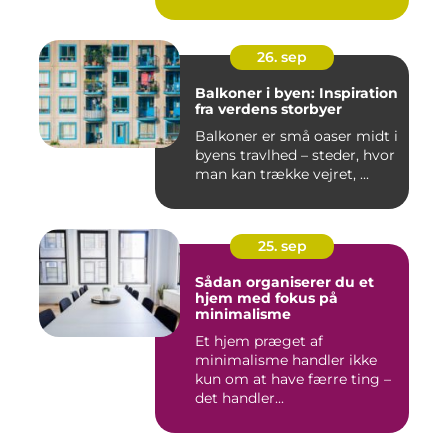
26. sep
Balkoner i byen: Inspiration
fra verdens storbyer
Balkoner er små oaser midt i
byens travlhed – steder, hvor
man kan trække vejret, ...
25. sep
Sådan organiserer du et
hjem med fokus på
minimalisme
Et hjem præget af
minimalisme handler ikke
kun om at have færre ting –
det handler...