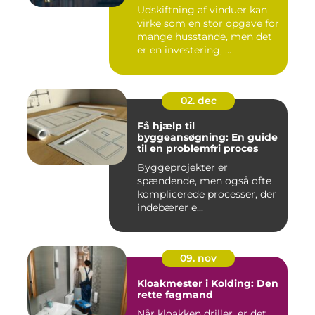
Udskiftning af vinduer kan
virke som en stor opgave for
mange husstande, men det
er en investering, ...
02. dec
Få hjælp til
byggeansøgning: En guide
til en problemfri proces
Byggeprojekter er
spændende, men også ofte
komplicerede processer, der
indebærer e...
09. nov
Kloakmester i Kolding: Den
rette fagmand
Når kloakken driller, er det