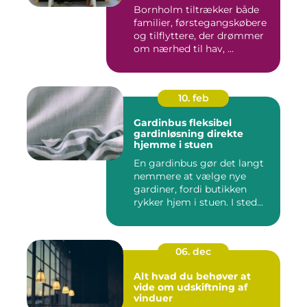
Bornholm tiltrækker både
familier, førstegangskøbere
og tilflyttere, der drømmer
om nærhed til hav, ...
10. feb
Gardinbus fleksibel
gardinløsning direkte
hjemme i stuen
En gardinbus gør det langt
nemmere at vælge nye
gardiner, fordi butikken
rykker hjem i stuen. I sted...
06. dec
Alt hvad du behøver at
vide om udskiftning af
vinduer