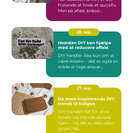
fristende at finde et quickfix.
Men på afløb, br&osl...
28. sep
Hvordan DIY kan hjælpe
med at reducere affald
DIY handler ikke kun om at
være kreativ – det er også en
måde at tage ansvar...
27. sep
De mest inspirerende DIY-
trends til boligen
DIY-trenden har for alvor
fundet vej ind i de danske
hjem – og det er ikke uden
grund. Nå...