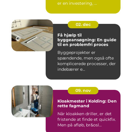
er en investering, ...
02. dec
Få hjælp til
byggeansøgning: En guide
til en problemfri proces
Byggeprojekter er
spændende, men også ofte
komplicerede processer, der
indebærer e...
09. nov
Kloakmester i Kolding: Den
rette fagmand
Når kloakken driller, er det
fristende at finde et quickfix.
Men på afløb, br&osl...