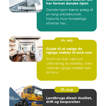
har formet danske hjem
Danske hjem bærer præg af
en lang arkitektonisk
historie, hvor forskellige
stilarter har...
24. sep
Guide til at vælge de
rigtige møbler til små rum
Små rum kan være en
udfordring at indrette, men
med de rigtige møbler kan
du forv...
25. aug
Landbrugs diesel: Kvalitet,
drift og besparelser