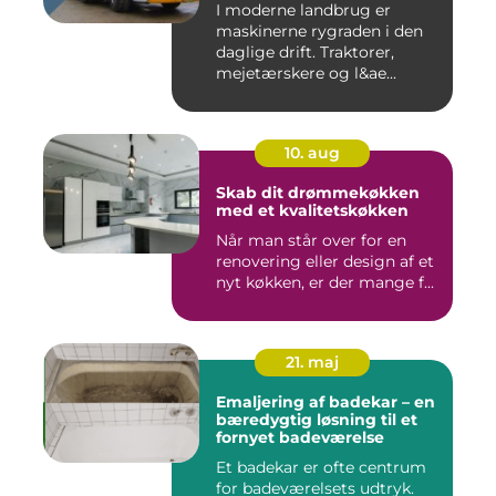
I moderne landbrug er
maskinerne rygraden i den
daglige drift. Traktorer,
mejetærskere og l&ae...
10. aug
Skab dit drømmekøkken
med et kvalitetskøkken
Når man står over for en
renovering eller design af et
nyt køkken, er der mange f...
21. maj
Emaljering af badekar – en
bæredygtig løsning til et
fornyet badeværelse
Et badekar er ofte centrum
for badeværelsets udtryk.