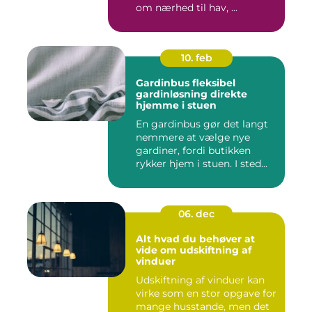
om nærhed til hav, ...
10. feb
Gardinbus fleksibel
gardinløsning direkte
hjemme i stuen
En gardinbus gør det langt
nemmere at vælge nye
gardiner, fordi butikken
rykker hjem i stuen. I sted...
06. dec
Alt hvad du behøver at
vide om udskiftning af
vinduer
Udskiftning af vinduer kan
virke som en stor opgave for
mange husstande, men det