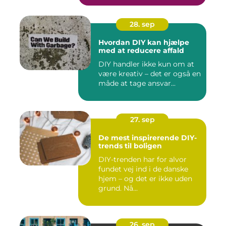
28. sep
Hvordan DIY kan hjælpe
med at reducere affald
DIY handler ikke kun om at
være kreativ – det er også en
måde at tage ansvar...
27. sep
De mest inspirerende DIY-
trends til boligen
DIY-trenden har for alvor
fundet vej ind i de danske
hjem – og det er ikke uden
grund. Nå...
26. sep