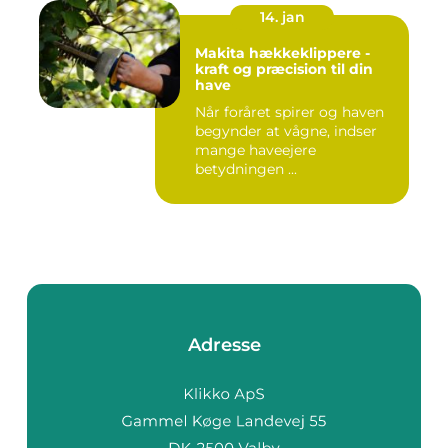
14. jan
Makita hækkeklippere -
kraft og præcision til din
have
Når foråret spirer og haven
begynder at vågne, indser
mange haveejere
betydningen ...
Adresse