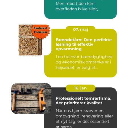
Men med tiden kan
overfladen blive slidt,...
07. maj
Brændetårn: Den perfekte
løsning til effektiv
opvarmning
I en tid hvor bæredygtighed
og økonomisk omtanke er i
højsædet, er valg af...
16. jan
Professionelt tømrerfirma,
der prioriterer kvalitet
Når ens hjem kræver en
ombygning, renovering eller
et nyt tag, er det essentielt
at sama...