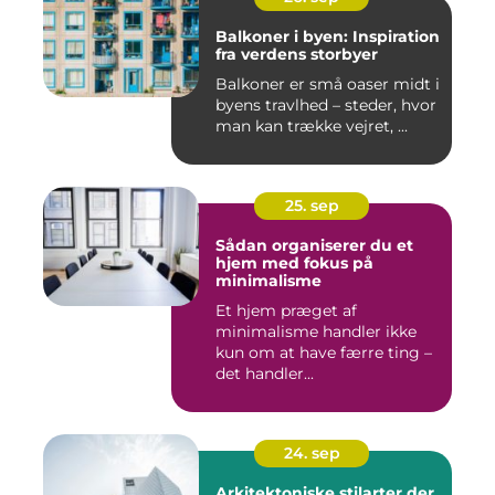
Balkoner i byen: Inspiration
fra verdens storbyer
Balkoner er små oaser midt i
byens travlhed – steder, hvor
man kan trække vejret, ...
25. sep
Sådan organiserer du et
hjem med fokus på
minimalisme
Et hjem præget af
minimalisme handler ikke
kun om at have færre ting –
det handler...
24. sep
Arkitektoniske stilarter der