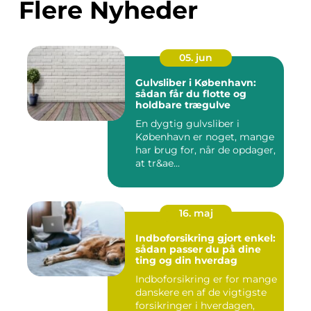
Flere Nyheder
05. jun
Gulvsliber i København:
sådan får du flotte og
holdbare trægulve
En dygtig gulvsliber i
København er noget, mange
har brug for, når de opdager,
at tr&ae...
16. maj
Indboforsikring gjort enkel:
sådan passer du på dine
ting og din hverdag
Indboforsikring er for mange
danskere en af de vigtigste
forsikringer i hverdagen,