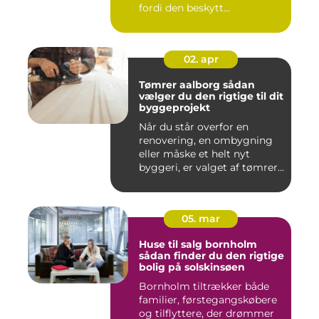
fordi den beskytt...
02. apr
Tømrer aalborg sådan
vælger du den rigtige til dit
byggeprojekt
Når du står overfor en
renovering, en ombygning
eller måske et helt nyt
byggeri, er valget af tømrer...
05. mar
Huse til salg bornholm
sådan finder du den rigtige
bolig på solskinsøen
Bornholm tiltrækker både
familier, førstegangskøbere
og tilflyttere, der drømmer