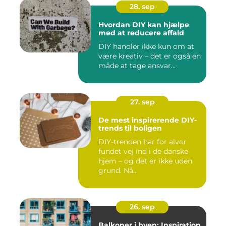
28. sep
Hvordan DIY kan hjælpe
med at reducere affald
DIY handler ikke kun om at
være kreativ – det er også en
måde at tage ansvar...
27. sep
De mest inspirerende DIY-
trends til boligen
DIY-trenden har for alvor
fundet vej ind i de danske
hjem – og det er ikke uden
grund. Nå...
26. sep
Balkoner i byen: Inspiration