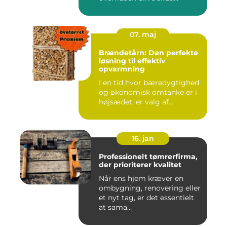
07. maj
Brændetårn: Den perfekte
løsning til effektiv
opvarmning
I en tid hvor bæredygtighed
og økonomisk omtanke er i
højsædet, er valg af...
16. jan
Professionelt tømrerfirma,
der prioriterer kvalitet
Når ens hjem kræver en
ombygning, renovering eller
et nyt tag, er det essentielt
at sama...