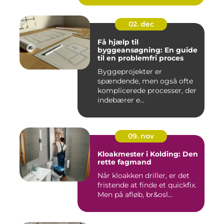
02. dec
Få hjælp til
byggeansøgning: En guide
til en problemfri proces
Byggeprojekter er
spændende, men også ofte
komplicerede processer, der
indebærer e...
09. nov
Kloakmester i Kolding: Den
rette fagmand
Når kloakken driller, er det
fristende at finde et quickfix.
Men på afløb, br&osl...