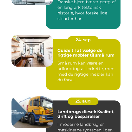
Danske hjem bærer præg af
en lang arkitektonisk
historie, hvor forskellige
stilarter har...
24. sep
Guide til at vælge de
rigtige møbler til små rum
Små rum kan være en
udfordring at indrette, men
med de rigtige møbler kan
du forv...
25. aug
Landbrugs diesel: Kvalitet,
drift og besparelser
I moderne landbrug er
maskinerne rygraden i den