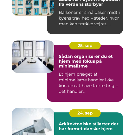
fra verdens storbyer
Balkoner er små oaser midt i
byens travlhed – steder, hvor
man kan trække vejret, ...
25. sep
Sådan organiserer du et
hjem med fokus på
minimalisme
Et hjem præget af
minimalisme handler ikke
kun om at have færre ting –
det handler...
24. sep
Arkitektoniske stilarter der
har formet danske hjem