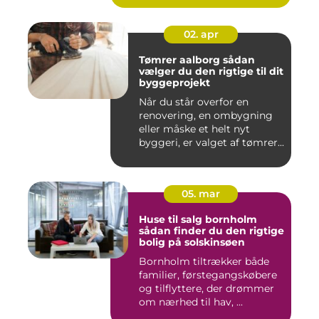
02. apr
Tømrer aalborg sådan
vælger du den rigtige til dit
byggeprojekt
Når du står overfor en
renovering, en ombygning
eller måske et helt nyt
byggeri, er valget af tømrer...
05. mar
Huse til salg bornholm
sådan finder du den rigtige
bolig på solskinsøen
Bornholm tiltrækker både
familier, førstegangskøbere
og tilflyttere, der drømmer
om nærhed til hav, ...