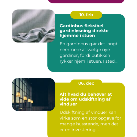
10. feb
Gardinbus fleksibel
gardinløsning direkte
hjemme i stuen
En gardinbus gør det langt
nemmere at vælge nye
gardiner, fordi butikken
rykker hjem i stuen. I sted...
06. dec
Alt hvad du behøver at
vide om udskiftning af
vinduer
Udskiftning af vinduer kan
virke som en stor opgave for
mange husstande, men det
er en investering, ...