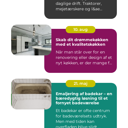
daglige drift. Traktorer,
mejetærskere og l&ae...
10. aug
Skab dit drømmekøkken
med et kvalitetskøkken
Når man står over for en
renovering eller design af et
nyt køkken, er der mange f...
21. maj
Emaljering af badekar – en
bæredygtig løsning til et
fornyet badeværelse
Et badekar er ofte centrum
for badeværelsets udtryk.
Men med tiden kan
overfladen blive slidt,...