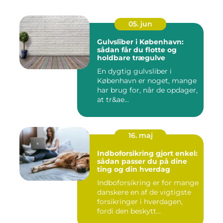
05. jun
Gulvsliber i København:
sådan får du flotte og
holdbare trægulve
En dygtig gulvsliber i
København er noget, mange
har brug for, når de opdager,
at tr&ae...
16. maj
Indboforsikring gjort enkel:
sådan passer du på dine
ting og din hverdag
Indboforsikring er for mange
danskere en af de vigtigste
forsikringer i hverdagen,
fordi den beskytt...