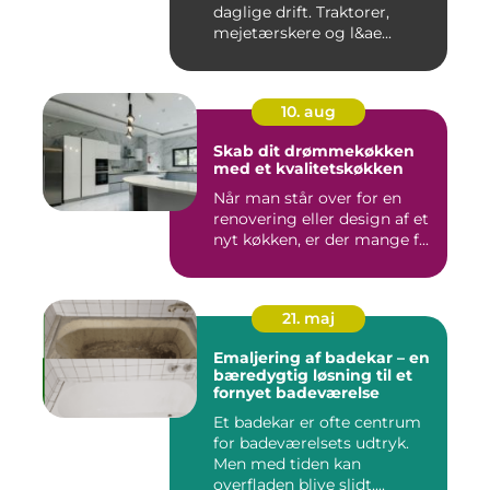
daglige drift. Traktorer,
mejetærskere og l&ae...
10. aug
Skab dit drømmekøkken
med et kvalitetskøkken
Når man står over for en
renovering eller design af et
nyt køkken, er der mange f...
21. maj
Emaljering af badekar – en
bæredygtig løsning til et
fornyet badeværelse
Et badekar er ofte centrum
for badeværelsets udtryk.
Men med tiden kan
overfladen blive slidt,...