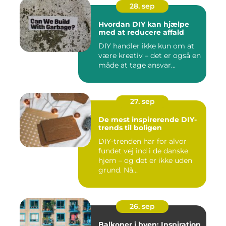
28. sep
Hvordan DIY kan hjælpe
med at reducere affald
DIY handler ikke kun om at
være kreativ – det er også en
måde at tage ansvar...
27. sep
De mest inspirerende DIY-
trends til boligen
DIY-trenden har for alvor
fundet vej ind i de danske
hjem – og det er ikke uden
grund. Nå...
26. sep
Balkoner i byen: Inspiration