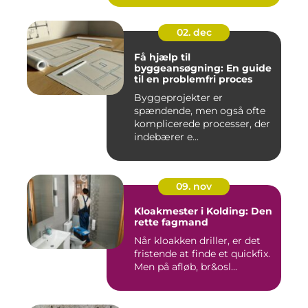
02. dec
Få hjælp til
byggeansøgning: En guide
til en problemfri proces
Byggeprojekter er
spændende, men også ofte
komplicerede processer, der
indebærer e...
09. nov
Kloakmester i Kolding: Den
rette fagmand
Når kloakken driller, er det
fristende at finde et quickfix.
Men på afløb, br&osl...