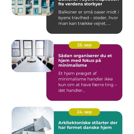
fra verdens storbyer
Balkoner er små oaser midt i
byens travlhed – steder, hvor
man kan trække vejret, ...
25. sep
Sådan organiserer du et
hjem med fokus på
minimalisme
Et hjem præget af
minimalisme handler ikke
kun om at have færre ting –
det handler...
24. sep
Arkitektoniske stilarter der
har formet danske hjem