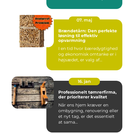
07. maj
Brændetårn: Den perfekte
løsning til effektiv
opvarmning
I en tid hvor bæredygtighed
og økonomisk omtanke er i
højsædet, er valg af...
16. jan
Professionelt tømrerfirma,
der prioriterer kvalitet
Når ens hjem kræver en
ombygning, renovering eller
et nyt tag, er det essentielt
at sama...