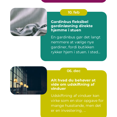
10. feb
Gardinbus fleksibel
gardinløsning direkte
hjemme i stuen
En gardinbus gør det langt
nemmere at vælge nye
gardiner, fordi butikken
rykker hjem i stuen. I sted...
06. dec
Alt hvad du behøver at
vide om udskiftning af
vinduer
Udskiftning af vinduer kan
virke som en stor opgave for
mange husstande, men det
er en investering, ...