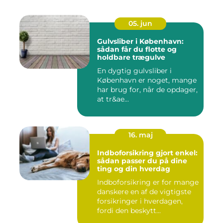
05. jun
Gulvsliber i København:
sådan får du flotte og
holdbare trægulve
En dygtig gulvsliber i
København er noget, mange
har brug for, når de opdager,
at tr&ae...
16. maj
Indboforsikring gjort enkel:
sådan passer du på dine
ting og din hverdag
Indboforsikring er for mange
danskere en af de vigtigste
forsikringer i hverdagen,
fordi den beskytt...