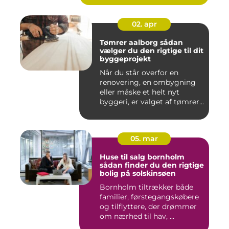
02. apr
Tømrer aalborg sådan
vælger du den rigtige til dit
byggeprojekt
Når du står overfor en
renovering, en ombygning
eller måske et helt nyt
byggeri, er valget af tømrer...
05. mar
Huse til salg bornholm
sådan finder du den rigtige
bolig på solskinsøen
Bornholm tiltrækker både
familier, førstegangskøbere
og tilflyttere, der drømmer
om nærhed til hav, ...