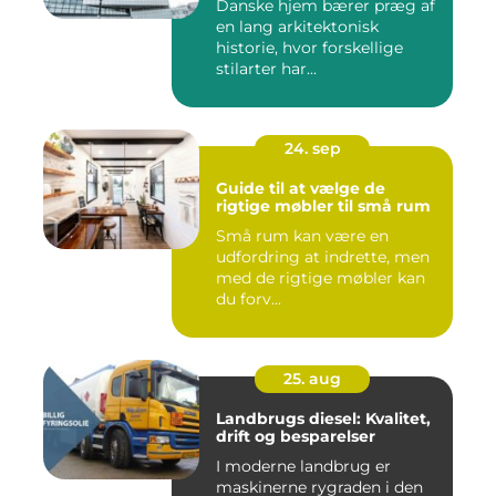
Danske hjem bærer præg af
en lang arkitektonisk
historie, hvor forskellige
stilarter har...
24. sep
Guide til at vælge de
rigtige møbler til små rum
Små rum kan være en
udfordring at indrette, men
med de rigtige møbler kan
du forv...
25. aug
Landbrugs diesel: Kvalitet,
drift og besparelser
I moderne landbrug er
maskinerne rygraden i den