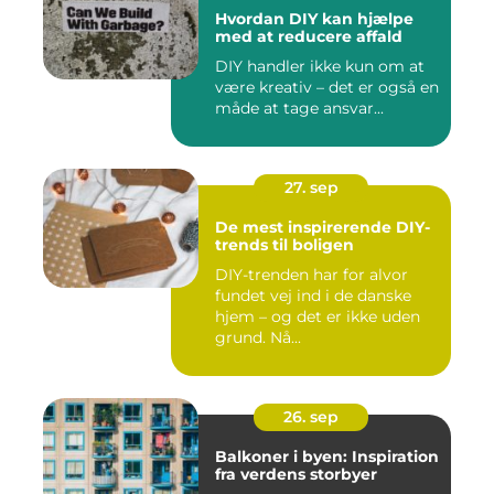
Hvordan DIY kan hjælpe
med at reducere affald
DIY handler ikke kun om at
være kreativ – det er også en
måde at tage ansvar...
27. sep
De mest inspirerende DIY-
trends til boligen
DIY-trenden har for alvor
fundet vej ind i de danske
hjem – og det er ikke uden
grund. Nå...
26. sep
Balkoner i byen: Inspiration
fra verdens storbyer