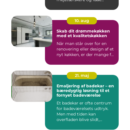
10. aug
Skab dit drømmekøkken
med et kvalitetskøkken
Når man står over for en
renovering eller design af et
nyt køkken, er der mange f...
21. maj
Emaljering af badekar – en
bæredygtig løsning til et
fornyet badeværelse
Et badekar er ofte centrum
for badeværelsets udtryk.
Men med tiden kan
overfladen blive slidt,...