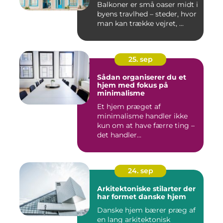
Balkoner er små oaser midt i
byens travlhed – steder, hvor
man kan trække vejret, ...
25. sep
Sådan organiserer du et
hjem med fokus på
minimalisme
Et hjem præget af
minimalisme handler ikke
kun om at have færre ting –
det handler...
24. sep
Arkitektoniske stilarter der
har formet danske hjem
Danske hjem bærer præg af
en lang arkitektonisk