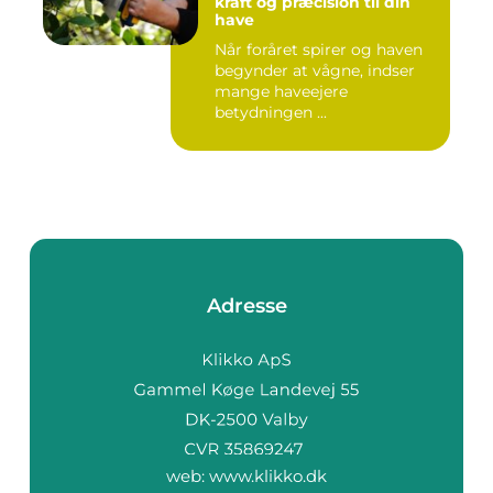
kraft og præcision til din
have
Når foråret spirer og haven
begynder at vågne, indser
mange haveejere
betydningen ...
Adresse
web:
www.klikko.dk