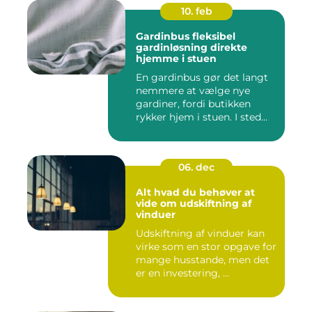
10. feb
Gardinbus fleksibel
gardinløsning direkte
hjemme i stuen
En gardinbus gør det langt
nemmere at vælge nye
gardiner, fordi butikken
rykker hjem i stuen. I sted...
06. dec
Alt hvad du behøver at
vide om udskiftning af
vinduer
Udskiftning af vinduer kan
virke som en stor opgave for
mange husstande, men det
er en investering, ...