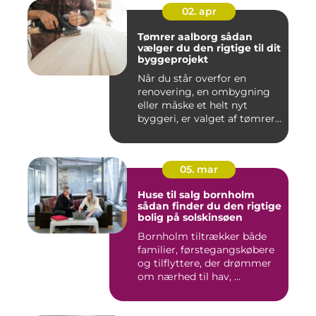
02. apr
Tømrer aalborg sådan
vælger du den rigtige til dit
byggeprojekt
Når du står overfor en
renovering, en ombygning
eller måske et helt nyt
byggeri, er valget af tømrer...
05. mar
Huse til salg bornholm
sådan finder du den rigtige
bolig på solskinsøen
Bornholm tiltrækker både
familier, førstegangskøbere
og tilflyttere, der drømmer
om nærhed til hav, ...