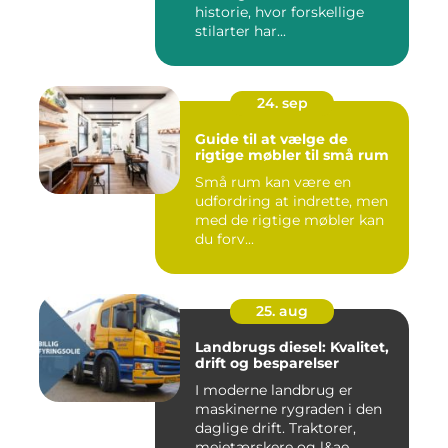
historie, hvor forskellige
stilarter har...
24. sep
Guide til at vælge de
rigtige møbler til små rum
Små rum kan være en
udfordring at indrette, men
med de rigtige møbler kan
du forv...
25. aug
Landbrugs diesel: Kvalitet,
drift og besparelser
I moderne landbrug er
maskinerne rygraden i den
daglige drift. Traktorer,
mejetærskere og l&ae...