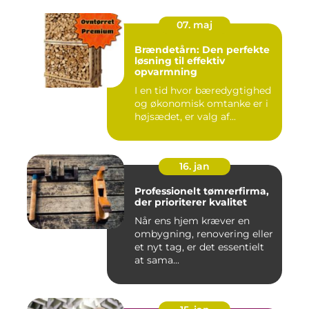
07. maj
Brændetårn: Den perfekte
løsning til effektiv
opvarmning
I en tid hvor bæredygtighed
og økonomisk omtanke er i
højsædet, er valg af...
16. jan
Professionelt tømrerfirma,
der prioriterer kvalitet
Når ens hjem kræver en
ombygning, renovering eller
et nyt tag, er det essentielt
at sama...