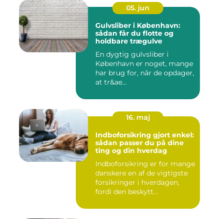
05. jun
Gulvsliber i København:
sådan får du flotte og
holdbare trægulve
En dygtig gulvsliber i
København er noget, mange
har brug for, når de opdager,
at tr&ae...
16. maj
Indboforsikring gjort enkel:
sådan passer du på dine
ting og din hverdag
Indboforsikring er for mange
danskere en af de vigtigste
forsikringer i hverdagen,
fordi den beskytt...