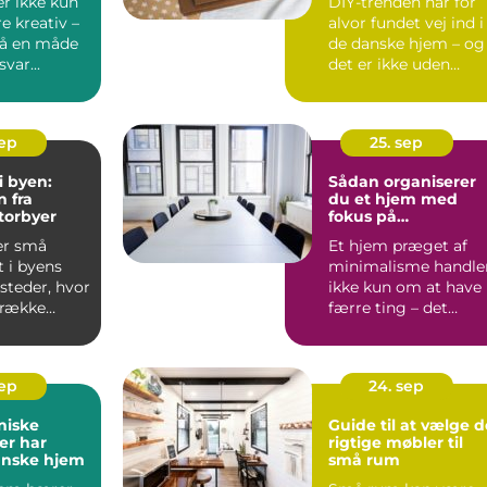
r ikke kun
DIY-trenden har for
e kreativ –
alvor fundet vej ind i
så en måde
de danske hjem – og
var...
det er ikke uden
grund. Nå...
sep
25. sep
i byen:
Sådan organiserer
n fra
du et hjem med
torbyer
fokus på
minimalisme
er små
Et hjem præget af
 i byens
minimalisme handle
 steder, hvor
ikke kun om at have
trække
færre ting – det
handler...
sep
24. sep
niske
Guide til at vælge d
der har
rigtige møbler til
anske hjem
små rum