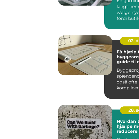
En gardin
langt nem
vælge nye
fordi buti
hjem i stue
02. 
Få hjælp t
byggeans
guide til 
problemfr
Byggeproj
spændend
også ofte
komplicer
processer,
indebærer 
28. 
Hvordan 
hjælpe m
reducere 