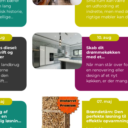
jem bærer
Små rum kan være
n lang
en udfordring at
isk historie,
indrette, men med d
ellige
rigtige møbler kan 
r...
forv...
aug
10. aug
 diesel:
Skab dit
rift og
drømmekøkken
er
med et
kvalitetskøkken
 landbrug
Når man står over fo
erne
en renovering eller
i den
design af et nyt
ft.
køkken, er der mang
f...
kere og
maj
07. maj
g af
Brændetårn: Den
 en
perfekte løsning til
ig løsning
effektiv opvarmnin
yet