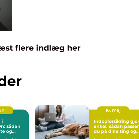
æst flere indlæg her
der
jun
16. maj
 i
Indboforsikring gjor
n: sådan
enkel: sådan passer
tte og
du på dine ting og
 trægulve
din hverdag