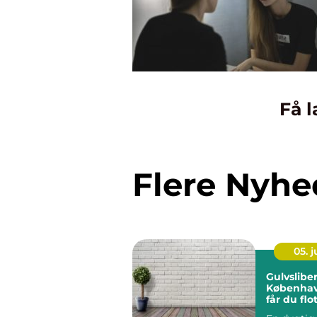
Få l
Flere Nyhe
05. 
Gulvsliber
Københav
får du flo
holdbare