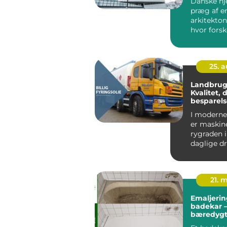
Danske h
præg af e
arkitekton
hvor forsk
stilarter ha
25. 
Landbrugs
Kvalitet, d
besparels
I moderne
er maskin
rygraden 
daglige dri
Traktorer,
mejetærs
l&ae...
21. 
Emaljerin
badekar –
bæredygt
til et forn