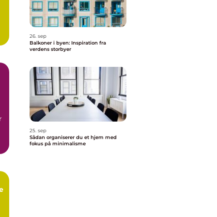
26. sep
Balkoner i byen: Inspiration fra
verdens storbyer
r
25. sep
Sådan organiserer du et hjem med
fokus på minimalisme
e