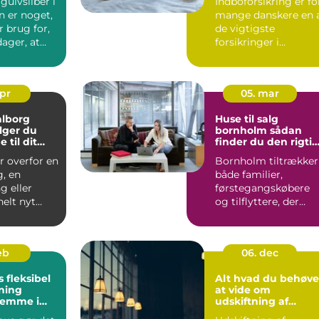
gulvsliber i
Indboforsikring er fo
 er noget,
mange danskere en 
 brug for,
de vigtigste
ager, at
forsikringer i
hverdagen, fordi den
beskytt...
apr
05. mar
alborg
Huse til salg
lger du
bornholm sådan
 til dit
finder du den rigti
jekt
bolig på solskinsøe
r overfor en
Bornholm tiltrækker
g, en
både familier,
 eller
førstegangskøbere
elt nyt
og tilflyttere, der
r valget af
drømmer om nærhe
til hav, ...
feb
06. dec
bel
Alt hvad du behøve
ning
at vide om
jemme i
udskiftning af
vinduer