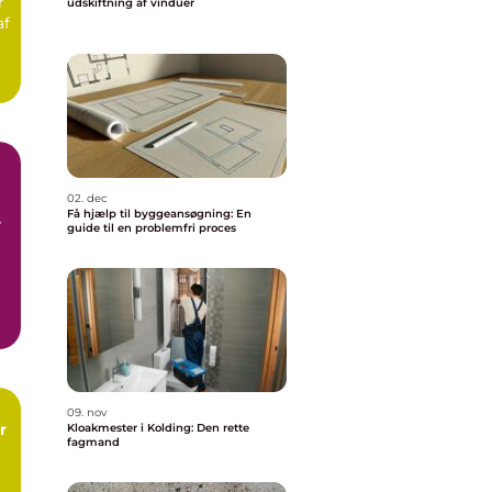
r
udskiftning af vinduer
af
02. dec
Få hjælp til byggeansøgning: En
ge
guide til en problemfri proces
n
d
09. nov
r
Kloakmester i Kolding: Den rette
fagmand