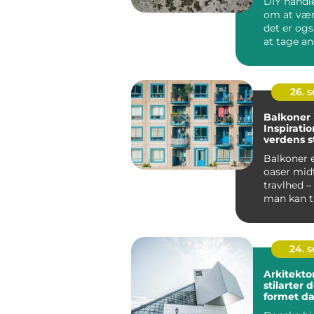
DIY handle
om at vær
det er og
at tage ans
26. 
Balkoner 
Inspiratio
verdens s
Balkoner 
oaser midt
travlhed –
man kan 
vejret, ...
24. 
Arkitekto
stilarter 
formet d