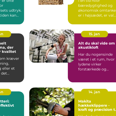
 er ofte
I en tid hvor
lse
or
bæredygtighed og
sets udtryk.
økonomisk omtanke
iden kan
er i højsædet, er val
 blive
af...
an
15. jan
nelt
Alt du skal vide om
ma, der
akustikloft
r kvalitet
Har du nogensinde
jem kræver
været i et rum, hvor
ning,
lydene virker
 eller et
forstærkede og
r det
genskaber en
at sama...
ubehage...
jan
14. jan
teri:
Makita
ffektivt
hækkeklippere -
kraft og præcision ti
din have