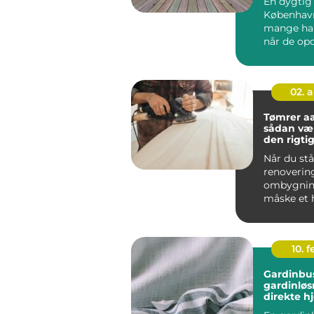
En dygtig 
København
mange har
når de opd
tr&ae...
02. 
Tømrer a
sådan væ
den rigtige
byggepro
Når du stå
renoverin
ombygning
måske et h
byggeri, e
tømrer...
10. 
Gardinbus fleksi
gardinløs
direkte h
stuen