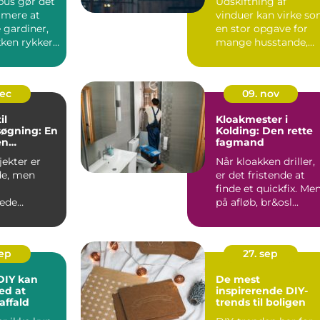
bus gør det
Udskiftning af
mere at
vinduer kan virke s
 gardiner,
en stor opgave for
kken rykker
mange husstande,
n. I sted...
men det er en
investering, ...
dec
09. nov
il
Kloakmester i
øgning: En
Kolding: Den rette
en
fagmand
i proces
ekter er
Når kloakken driller,
e, men
er det fristende at
finde et quickfix. Me
ede
på afløb, br&osl...
 der
e...
sep
27. sep
DIY kan
De mest
ed at
inspirerende DIY-
affald
trends til boligen