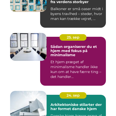
fra verdens storbyer
Balkoner er små oaser midt i
byens travlhed – steder, hvor
man kan trække vejret, ...
25. sep
Sådan organiserer du et
hjem med fokus på
minimalisme
Et hjem præget af
minimalisme handler ikke
kun om at have færre ting –
det handler...
24. sep
Arkitektoniske stilarter der
har formet danske hjem
Danske hjem bærer præg af