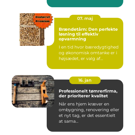
07. maj
Brændetårn: Den perfekte
løsning til effektiv
opvarmning
I en tid hvor bæredygtighed
og økonomisk omtanke er i
højsædet, er valg af...
16. jan
Professionelt tømrerfirma,
der prioriterer kvalitet
Når ens hjem kræver en
ombygning, renovering eller
et nyt tag, er det essentielt
at sama...