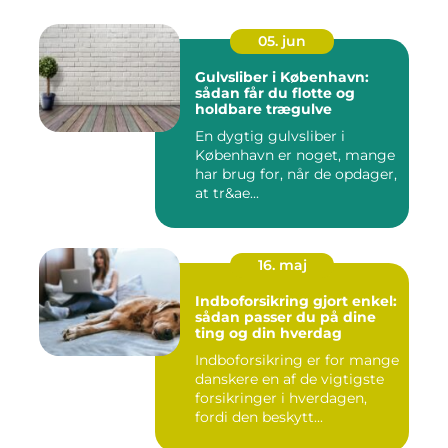
05. jun
Gulvsliber i København:
sådan får du flotte og
holdbare trægulve
En dygtig gulvsliber i
København er noget, mange
har brug for, når de opdager,
at tr&ae...
16. maj
Indboforsikring gjort enkel:
sådan passer du på dine
ting og din hverdag
Indboforsikring er for mange
danskere en af de vigtigste
forsikringer i hverdagen,
fordi den beskytt...