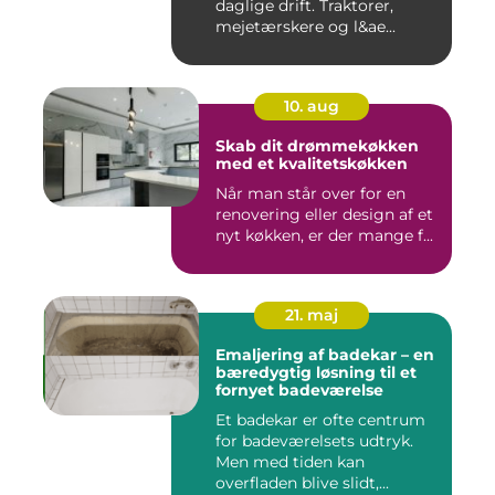
daglige drift. Traktorer,
mejetærskere og l&ae...
10. aug
Skab dit drømmekøkken
med et kvalitetskøkken
Når man står over for en
renovering eller design af et
nyt køkken, er der mange f...
21. maj
Emaljering af badekar – en
bæredygtig løsning til et
fornyet badeværelse
Et badekar er ofte centrum
for badeværelsets udtryk.
Men med tiden kan
overfladen blive slidt,...