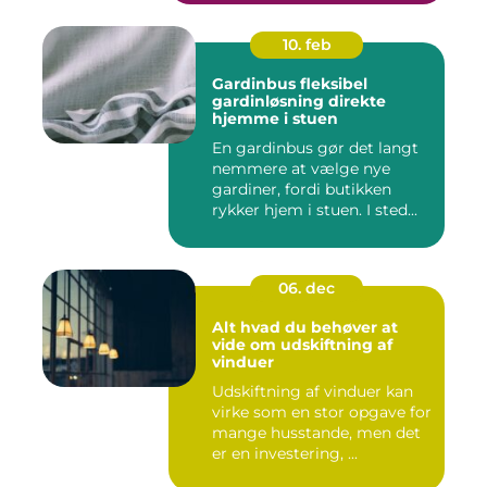
10. feb
Gardinbus fleksibel
gardinløsning direkte
hjemme i stuen
En gardinbus gør det langt
nemmere at vælge nye
gardiner, fordi butikken
rykker hjem i stuen. I sted...
06. dec
Alt hvad du behøver at
vide om udskiftning af
vinduer
Udskiftning af vinduer kan
virke som en stor opgave for
mange husstande, men det
er en investering, ...