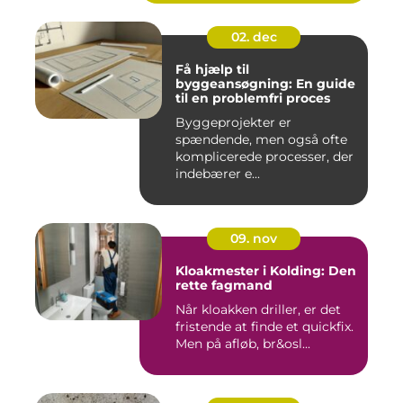
02. dec
Få hjælp til
byggeansøgning: En guide
til en problemfri proces
Byggeprojekter er
spændende, men også ofte
komplicerede processer, der
indebærer e...
09. nov
Kloakmester i Kolding: Den
rette fagmand
Når kloakken driller, er det
fristende at finde et quickfix.
Men på afløb, br&osl...