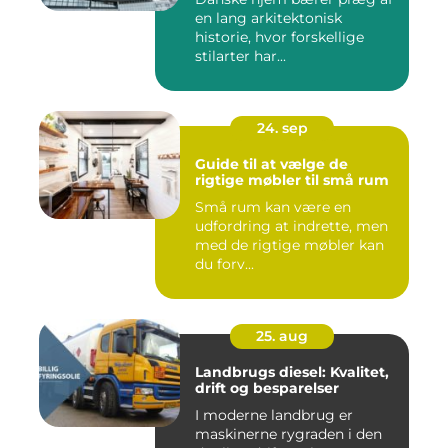
en lang arkitektonisk
historie, hvor forskellige
stilarter har...
24. sep
Guide til at vælge de
rigtige møbler til små rum
Små rum kan være en
udfordring at indrette, men
med de rigtige møbler kan
du forv...
25. aug
Landbrugs diesel: Kvalitet,
drift og besparelser
I moderne landbrug er
maskinerne rygraden i den