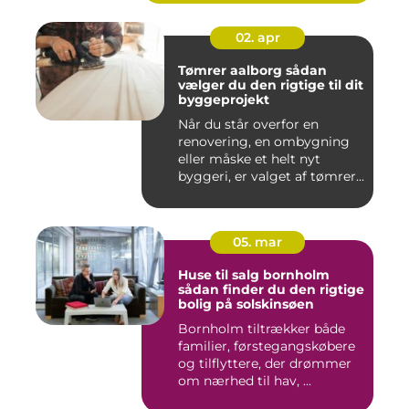
02. apr
Tømrer aalborg sådan
vælger du den rigtige til dit
byggeprojekt
Når du står overfor en
renovering, en ombygning
eller måske et helt nyt
byggeri, er valget af tømrer...
05. mar
Huse til salg bornholm
sådan finder du den rigtige
bolig på solskinsøen
Bornholm tiltrækker både
familier, førstegangskøbere
og tilflyttere, der drømmer
om nærhed til hav, ...