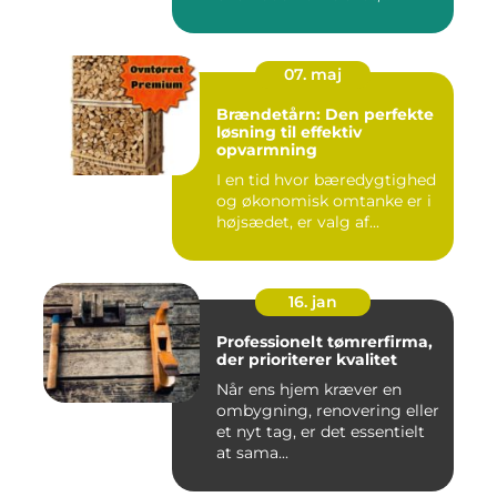
07. maj
Brændetårn: Den perfekte
løsning til effektiv
opvarmning
I en tid hvor bæredygtighed
og økonomisk omtanke er i
højsædet, er valg af...
16. jan
Professionelt tømrerfirma,
der prioriterer kvalitet
Når ens hjem kræver en
ombygning, renovering eller
et nyt tag, er det essentielt
at sama...