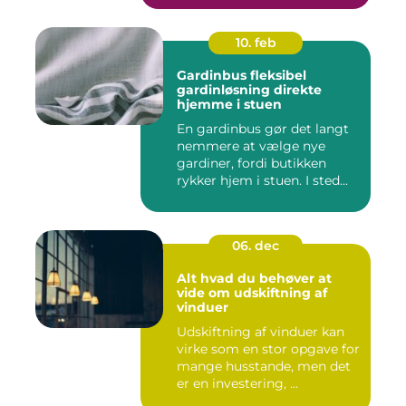
10. feb
Gardinbus fleksibel
gardinløsning direkte
hjemme i stuen
En gardinbus gør det langt
nemmere at vælge nye
gardiner, fordi butikken
rykker hjem i stuen. I sted...
06. dec
Alt hvad du behøver at
vide om udskiftning af
vinduer
Udskiftning af vinduer kan
virke som en stor opgave for
mange husstande, men det
er en investering, ...