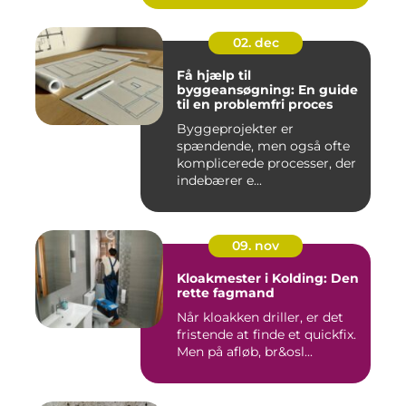
02. dec
Få hjælp til
byggeansøgning: En guide
til en problemfri proces
Byggeprojekter er
spændende, men også ofte
komplicerede processer, der
indebærer e...
09. nov
Kloakmester i Kolding: Den
rette fagmand
Når kloakken driller, er det
fristende at finde et quickfix.
Men på afløb, br&osl...