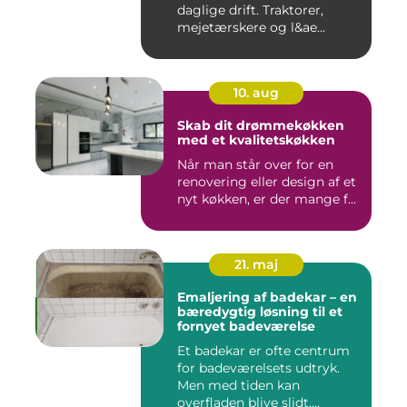
daglige drift. Traktorer,
mejetærskere og l&ae...
10. aug
Skab dit drømmekøkken
med et kvalitetskøkken
Når man står over for en
renovering eller design af et
nyt køkken, er der mange f...
21. maj
Emaljering af badekar – en
bæredygtig løsning til et
fornyet badeværelse
Et badekar er ofte centrum
for badeværelsets udtryk.
Men med tiden kan
overfladen blive slidt,...