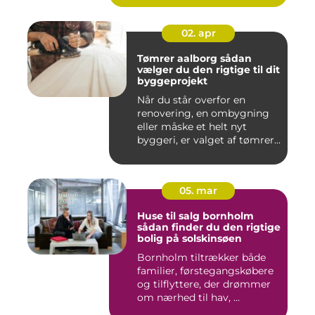
02. apr
Tømrer aalborg sådan
vælger du den rigtige til dit
byggeprojekt
Når du står overfor en
renovering, en ombygning
eller måske et helt nyt
byggeri, er valget af tømrer...
05. mar
Huse til salg bornholm
sådan finder du den rigtige
bolig på solskinsøen
Bornholm tiltrækker både
familier, førstegangskøbere
og tilflyttere, der drømmer
om nærhed til hav, ...