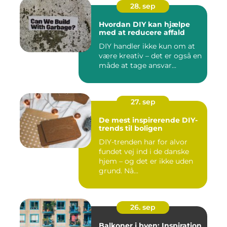
28. sep
Hvordan DIY kan hjælpe
med at reducere affald
DIY handler ikke kun om at
være kreativ – det er også en
måde at tage ansvar...
27. sep
De mest inspirerende DIY-
trends til boligen
DIY-trenden har for alvor
fundet vej ind i de danske
hjem – og det er ikke uden
grund. Nå...
26. sep
Balkoner i byen: Inspiration