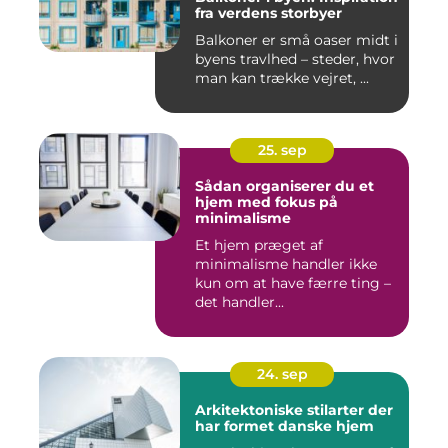
fra verdens storbyer
Balkoner er små oaser midt i
byens travlhed – steder, hvor
man kan trække vejret, ...
25. sep
Sådan organiserer du et
hjem med fokus på
minimalisme
Et hjem præget af
minimalisme handler ikke
kun om at have færre ting –
det handler...
24. sep
Arkitektoniske stilarter der
har formet danske hjem