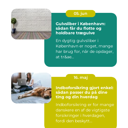
05. jun
Gulvsliber i København:
sådan får du flotte og
holdbare trægulve
En dygtig gulvsliber i
København er noget, mange
har brug for, når de opdager,
at tr&ae...
16. maj
Indboforsikring gjort enkel:
sådan passer du på dine
ting og din hverdag
Indboforsikring er for mange
danskere en af de vigtigste
forsikringer i hverdagen,
fordi den beskytt...