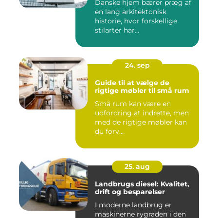
Danske hjem bærer præg af
en lang arkitektonisk
historie, hvor forskellige
stilarter har...
24. sep
Guide til at vælge de
rigtige møbler til små rum
Små rum kan være en
udfordring at indrette, men
med de rigtige møbler kan
du forv...
25. aug
Landbrugs diesel: Kvalitet,
drift og besparelser
I moderne landbrug er
maskinerne rygraden i den