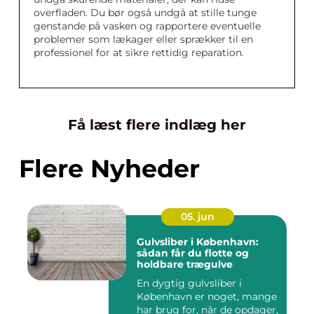
overfladen. Du bør også undgå at stille tunge
genstande på vasken og rapportere eventuelle
problemer som lækager eller sprækker til en
professionel for at sikre rettidig reparation.
Få læst flere indlæg her
Flere Nyheder
05. jun
Gulvsliber i København:
sådan får du flotte og
holdbare trægulve
En dygtig gulvsliber i
København er noget, mange
har brug for, når de opdager,