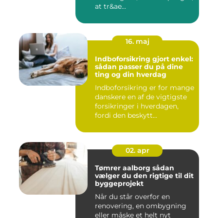
at tr&ae...
16. maj
Indboforsikring gjort enkel:
sådan passer du på dine
ting og din hverdag
Indboforsikring er for mange
danskere en af de vigtigste
forsikringer i hverdagen,
fordi den beskytt...
02. apr
Tømrer aalborg sådan
vælger du den rigtige til dit
byggeprojekt
Når du står overfor en
renovering, en ombygning
eller måske et helt nyt