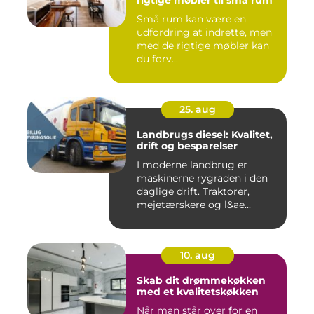
Små rum kan være en
udfordring at indrette, men
med de rigtige møbler kan
du forv...
25. aug
Landbrugs diesel: Kvalitet,
drift og besparelser
I moderne landbrug er
maskinerne rygraden i den
daglige drift. Traktorer,
mejetærskere og l&ae...
10. aug
Skab dit drømmekøkken
med et kvalitetskøkken
Når man står over for en