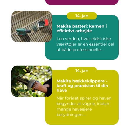
14. jan
Makita batteri: kernen i
effektivt arbejde
I en verden, hvor elektriske
værktøjer er en essentiel del
af både professionelle...
14. jan
Makita hækkeklippere -
kraft og præcision til din
have
Når foråret spirer og haven
begynder at vågne, indser
mange haveejere
betydningen ...