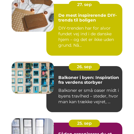
27. sep
De mest inspirerende DIY-
trends til boligen
DIY-trenden har for alvor
fundet vej ind i de danske
hjem – og det er ikke uden
grund. Nå...
26. sep
Balkoner i byen: Inspiration
fra verdens storbyer
Balkoner er små oaser midt i
byens travlhed – steder, hvor
man kan trække vejret, ...
25. sep
Sådan organiserer du et