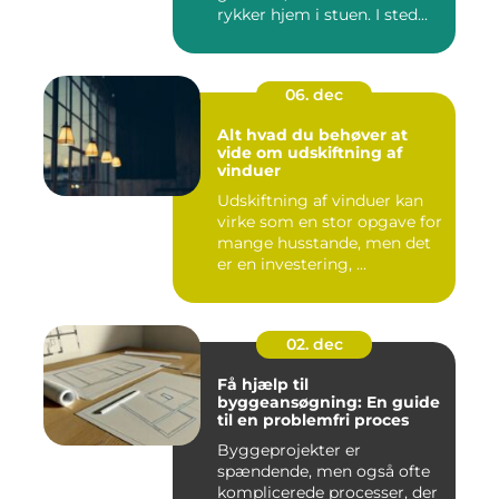
rykker hjem i stuen. I sted...
06. dec
Alt hvad du behøver at
vide om udskiftning af
vinduer
Udskiftning af vinduer kan
virke som en stor opgave for
mange husstande, men det
er en investering, ...
02. dec
Få hjælp til
byggeansøgning: En guide
til en problemfri proces
Byggeprojekter er
spændende, men også ofte
komplicerede processer, der