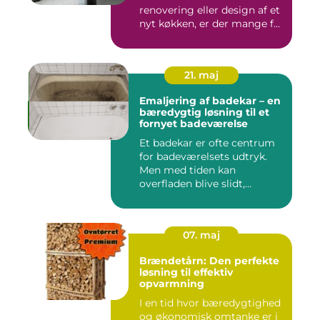
renovering eller design af et
nyt køkken, er der mange f...
21. maj
Emaljering af badekar – en
bæredygtig løsning til et
fornyet badeværelse
Et badekar er ofte centrum
for badeværelsets udtryk.
Men med tiden kan
overfladen blive slidt,...
07. maj
Brændetårn: Den perfekte
løsning til effektiv
opvarmning
I en tid hvor bæredygtighed
og økonomisk omtanke er i