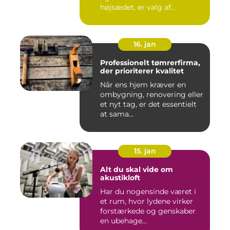
højsædet, er valg af...
16. jan
Professionelt tømrerfirma,
der prioriterer kvalitet
Når ens hjem kræver en
ombygning, renovering eller
et nyt tag, er det essentielt
at sama...
15. jan
Alt du skal vide om
akustikloft
Har du nogensinde været i
et rum, hvor lydene virker
forstærkede og genskaber
en ubehage...