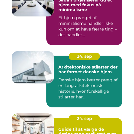
hjem med fokus på
minimalisme
Et hjem præget af
minimalisme handler ikke
kun om at have færre ting –
det handler...
24. sep
Arkitektoniske stilarter der
har formet danske hjem
Danske hjem bærer præg af
en lang arkitektonisk
historie, hvor forskellige
stilarter har...
24. sep
Guide til at vælge de
rigtige møbler til små rum