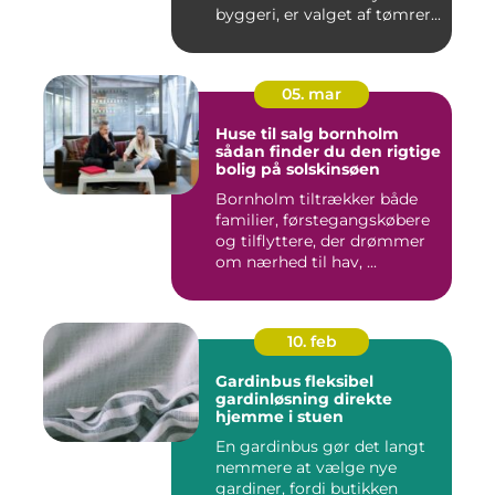
byggeri, er valget af tømrer...
05. mar
Huse til salg bornholm
sådan finder du den rigtige
bolig på solskinsøen
Bornholm tiltrækker både
familier, førstegangskøbere
og tilflyttere, der drømmer
om nærhed til hav, ...
10. feb
Gardinbus fleksibel
gardinløsning direkte
hjemme i stuen
En gardinbus gør det langt
nemmere at vælge nye
gardiner, fordi butikken