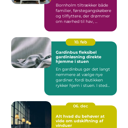
Bornholm tiltrækker både
familier, førstegangskøbere
og tilflyttere, der drømmer
om nærhed til hav, ...
10. feb
Gardinbus fleksibel
gardinløsning direkte
hjemme i stuen
En gardinbus gør det langt
nemmere at vælge nye
gardiner, fordi butikken
rykker hjem i stuen. I sted...
06. dec
Alt hvad du behøver at
vide om udskiftning af
vinduer