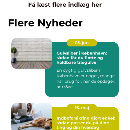
Få læst flere indlæg her
Flere Nyheder
05. jun
Gulvsliber i København:
sådan får du flotte og
holdbare trægulve
En dygtig gulvsliber i
København er noget, mange
har brug for, når de opdager,
at tr&ae...
16. maj
Indboforsikring gjort enkel:
sådan passer du på dine
ting og din hverdag