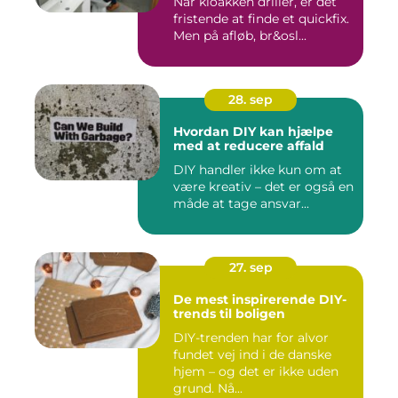
Når kloakken driller, er det
fristende at finde et quickfix.
Men på afløb, br&osl...
28. sep
Hvordan DIY kan hjælpe
med at reducere affald
DIY handler ikke kun om at
være kreativ – det er også en
måde at tage ansvar...
27. sep
De mest inspirerende DIY-
trends til boligen
DIY-trenden har for alvor
fundet vej ind i de danske
hjem – og det er ikke uden
grund. Nå...