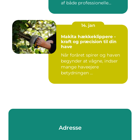
af både professionelle...
14. jan
Makita hækkeklippere -
kraft og præcision til din
have
Når foråret spirer og haven
begynder at vågne, indser
mange haveejere
betydningen ...
Adresse