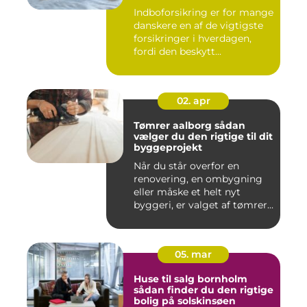
Indboforsikring er for mange
danskere en af de vigtigste
forsikringer i hverdagen,
fordi den beskytt...
02. apr
Tømrer aalborg sådan
vælger du den rigtige til dit
byggeprojekt
Når du står overfor en
renovering, en ombygning
eller måske et helt nyt
byggeri, er valget af tømrer...
05. mar
Huse til salg bornholm
sådan finder du den rigtige
bolig på solskinsøen