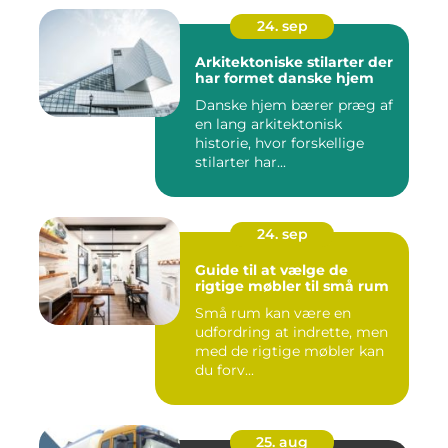
24. sep
Arkitektoniske stilarter der
har formet danske hjem
Danske hjem bærer præg af
en lang arkitektonisk
historie, hvor forskellige
stilarter har...
24. sep
Guide til at vælge de
rigtige møbler til små rum
Små rum kan være en
udfordring at indrette, men
med de rigtige møbler kan
du forv...
25. aug