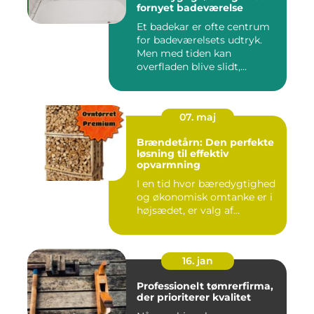
fornyet badeværelse
Et badekar er ofte centrum
for badeværelsets udtryk.
Men med tiden kan
overfladen blive slidt,...
07. maj
Brændetårn: Den perfekte
løsning til effektiv
opvarmning
I en tid hvor bæredygtighed
og økonomisk omtanke er i
højsædet, er valg af...
16. jan
Professionelt tømrerfirma,
der prioriterer kvalitet