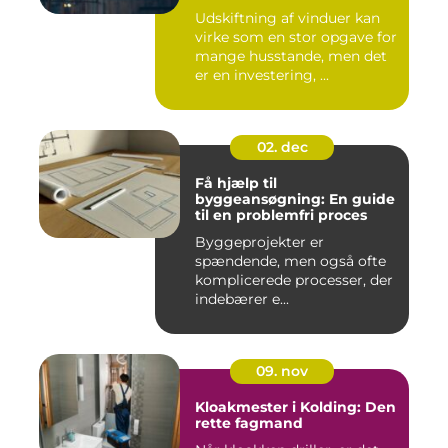
Udskiftning af vinduer kan
virke som en stor opgave for
mange husstande, men det
er en investering, ...
02. dec
Få hjælp til
byggeansøgning: En guide
til en problemfri proces
Byggeprojekter er
spændende, men også ofte
komplicerede processer, der
indebærer e...
09. nov
Kloakmester i Kolding: Den
rette fagmand