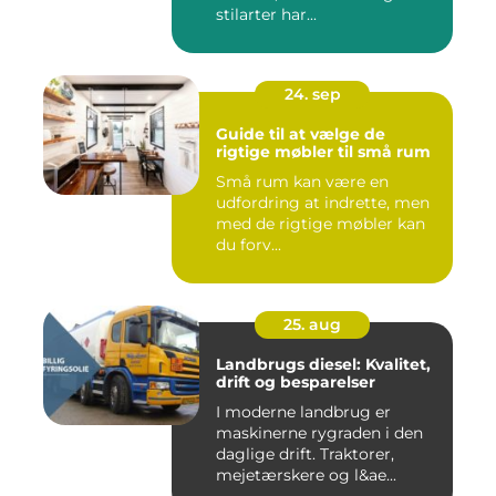
stilarter har...
24. sep
Guide til at vælge de
rigtige møbler til små rum
Små rum kan være en
udfordring at indrette, men
med de rigtige møbler kan
du forv...
25. aug
Landbrugs diesel: Kvalitet,
drift og besparelser
I moderne landbrug er
maskinerne rygraden i den
daglige drift. Traktorer,
mejetærskere og l&ae...