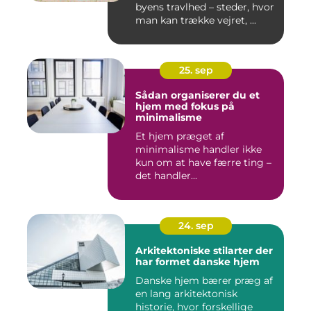
byens travlhed – steder, hvor
man kan trække vejret, ...
25. sep
Sådan organiserer du et
hjem med fokus på
minimalisme
Et hjem præget af
minimalisme handler ikke
kun om at have færre ting –
det handler...
24. sep
Arkitektoniske stilarter der
har formet danske hjem
Danske hjem bærer præg af
en lang arkitektonisk
historie, hvor forskellige