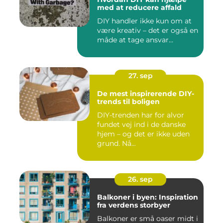
med at reducere affald
DIY handler ikke kun om at
være kreativ – det er også en
måde at tage ansvar...
27. sep
De mest inspirerende DIY-
trends til boligen
DIY-trenden har for alvor
fundet vej ind i de danske
hjem – og det er ikke uden
grund. Nå...
26. sep
Balkoner i byen: Inspiration
fra verdens storbyer
Balkoner er små oaser midt i