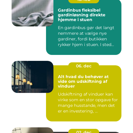
Gardinbus fleksibel
gardinløsning direkte
hjemme i stuen
En gardinbus gør det langt
nemmere at vælge nye
gardiner, fordi butikken
rykker hjem i stuen. I sted...
06. dec
Alt hvad du behøver at
vide om udskiftning af
vinduer
Udskiftning af vinduer kan
virke som en stor opgave for
mange husstande, men det
er en investering, ...
02. dec