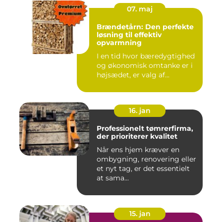
07. maj
Brændetårn: Den perfekte
løsning til effektiv
opvarmning
I en tid hvor bæredygtighed
og økonomisk omtanke er i
højsædet, er valg af...
16. jan
Professionelt tømrerfirma,
der prioriterer kvalitet
Når ens hjem kræver en
ombygning, renovering eller
et nyt tag, er det essentielt
at sama...
15. jan