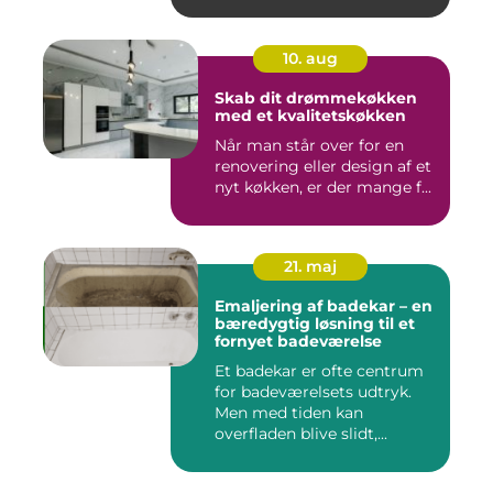
10. aug
Skab dit drømmekøkken
med et kvalitetskøkken
Når man står over for en
renovering eller design af et
nyt køkken, er der mange f...
21. maj
Emaljering af badekar – en
bæredygtig løsning til et
fornyet badeværelse
Et badekar er ofte centrum
for badeværelsets udtryk.
Men med tiden kan
overfladen blive slidt,...