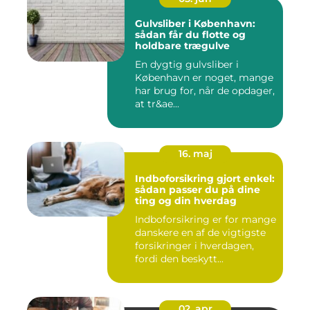
Gulvsliber i København:
sådan får du flotte og
holdbare trægulve
En dygtig gulvsliber i
København er noget, mange
har brug for, når de opdager,
at tr&ae...
16. maj
Indboforsikring gjort enkel:
sådan passer du på dine
ting og din hverdag
Indboforsikring er for mange
danskere en af de vigtigste
forsikringer i hverdagen,
fordi den beskytt...
02. apr