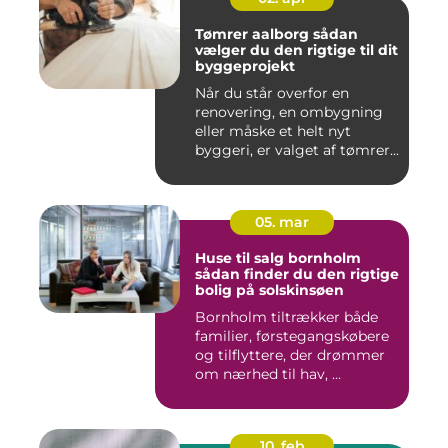
Tømrer aalborg sådan
vælger du den rigtige til dit
byggeprojekt
Når du står overfor en
renovering, en ombygning
eller måske et helt nyt
byggeri, er valget af tømrer...
05. mar
Huse til salg bornholm
sådan finder du den rigtige
bolig på solskinsøen
Bornholm tiltrækker både
familier, førstegangskøbere
og tilflyttere, der drømmer
om nærhed til hav, ...
10. feb