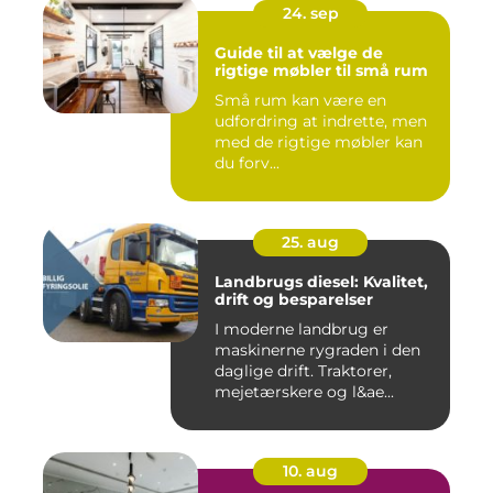
24. sep
Guide til at vælge de
rigtige møbler til små rum
Små rum kan være en
udfordring at indrette, men
med de rigtige møbler kan
du forv...
25. aug
Landbrugs diesel: Kvalitet,
drift og besparelser
I moderne landbrug er
maskinerne rygraden i den
daglige drift. Traktorer,
mejetærskere og l&ae...
10. aug