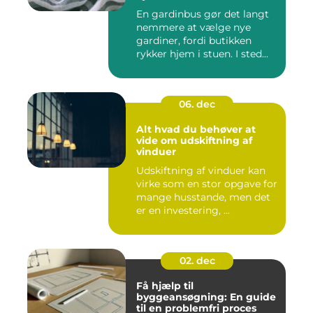
En gardinbus gør det langt
nemmere at vælge nye
gardiner, fordi butikken
rykker hjem i stuen. I sted...
06. dec
Alt hvad du behøver at
vide om udskiftning af
vinduer
Udskiftning af vinduer kan
virke som en stor opgave for
mange husstande, men det
er en investering, ...
02. dec
Få hjælp til
byggeansøgning: En guide
til en problemfri proces