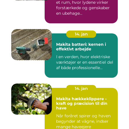
et rum, hvor lydene virker
forstærkede og genskaber
en ubehage...
14. jan
Makita batteri: kernen i
effektivt arbejde
I en verden, hvor elektriske
værktøjer er en essentiel del
af både professionelle...
14. jan
Makita hækkeklippere -
kraft og præcision til din
have
Når foråret spirer og haven
begynder at vågne, indser
mange haveejere