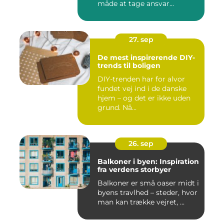
måde at tage ansvar...
27. sep
De mest inspirerende DIY-
trends til boligen
DIY-trenden har for alvor
fundet vej ind i de danske
hjem – og det er ikke uden
grund. Nå...
26. sep
Balkoner i byen: Inspiration
fra verdens storbyer
Balkoner er små oaser midt i
byens travlhed – steder, hvor
man kan trække vejret, ...