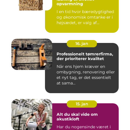
opvarmning
I en tid hvor bæredygtighed
og økonomisk omtanke er i
højsædet, er valg af...
16. jan
Professionelt tømrerfirma,
der prioriterer kvalitet
Når ens hjem kræver en
ombygning, renovering eller
et nyt tag, er det essentielt
at sama...
15. jan
Alt du skal vide om
akustikloft
Har du nogensinde været i