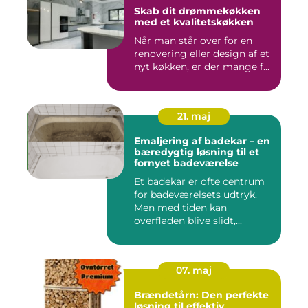
Skab dit drømmekøkken
med et kvalitetskøkken
Når man står over for en
renovering eller design af et
nyt køkken, er der mange f...
21. maj
Emaljering af badekar – en
bæredygtig løsning til et
fornyet badeværelse
Et badekar er ofte centrum
for badeværelsets udtryk.
Men med tiden kan
overfladen blive slidt,...
07. maj
Brændetårn: Den perfekte
løsning til effektiv