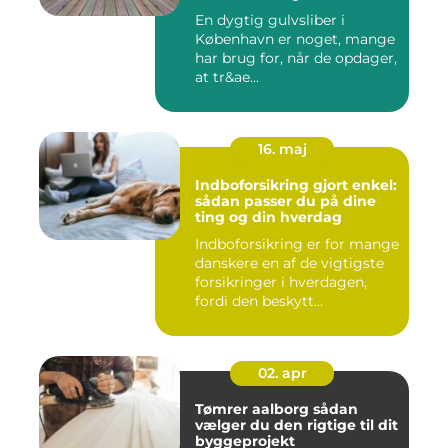
En dygtig gulvsliber i
København er noget, mange
har brug for, når de opdager,
at tr&ae...
16. maj
Indboforsikring gjort enkel:
sådan passer du på dine
ting og din hverdag
Indboforsikring er for mange
danskere en af de vigtigste
forsikringer i hverdagen,
fordi den beskytt...
02. apr
Tømrer aalborg sådan
vælger du den rigtige til dit
byggeprojekt