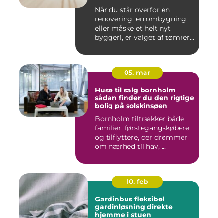
Når du står overfor en
renovering, en ombygning
eller måske et helt nyt
byggeri, er valget af tømrer...
05. mar
Huse til salg bornholm
sådan finder du den rigtige
bolig på solskinsøen
Bornholm tiltrækker både
familier, førstegangskøbere
og tilflyttere, der drømmer
om nærhed til hav, ...
10. feb
Gardinbus fleksibel
gardinløsning direkte
hjemme i stuen