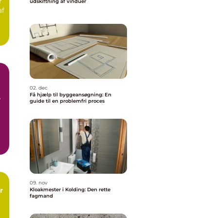
r
udskiftning af vinduer
af
02. dec
Få hjælp til byggeansøgning: En
ge
guide til en problemfri proces
n
d
09. nov
r
Kloakmester i Kolding: Den rette
fagmand