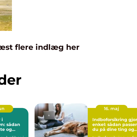
æst flere indlæg her
der
jun
16. maj
 i
Indboforsikring gjor
n: sådan
enkel: sådan passer
tte og
du på dine ting og
 trægulve
din hverdag