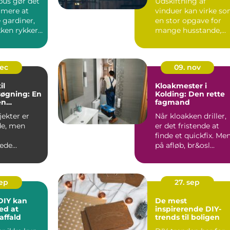
bus gør det
Udskiftning af
mere at
vinduer kan virke s
 gardiner,
en stor opgave for
kken rykker
mange husstande,
n. I sted...
men det er en
investering, ...
dec
09. nov
il
Kloakmester i
øgning: En
Kolding: Den rette
en
fagmand
i proces
ekter er
Når kloakken driller,
e, men
er det fristende at
finde et quickfix. Me
ede
på afløb, br&osl...
 der
e...
sep
27. sep
DIY kan
De mest
ed at
inspirerende DIY-
affald
trends til boligen