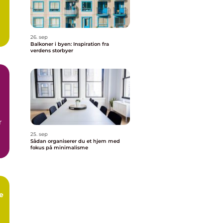
26. sep
Balkoner i byen: Inspiration fra
verdens storbyer
r
25. sep
Sådan organiserer du et hjem med
fokus på minimalisme
e