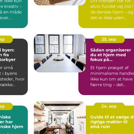
r ikke kun
DIY-trenden har for
e kreativ –
alvor fundet vej ind i
så en måde
de danske hjem – og
var...
det er ikke uden
grund. Nå...
sep
25. sep
i byen:
Sådan organiserer
n fra
du et hjem med
torbyer
fokus på
minimalisme
er små
Et hjem præget af
 i byens
minimalisme handle
 steder, hvor
ikke kun om at have
trække
færre ting – det
handler...
sep
24. sep
niske
Guide til at vælge d
der har
rigtige møbler til
anske hjem
små rum