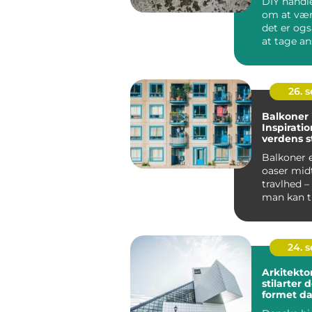
DIY handle
om at vær
det er og
at tage ans
26. 
Balkoner 
Inspiratio
verdens s
Balkoner 
oaser midt
travlhed –
man kan 
vejret, ...
24. 
Arkitekto
stilarter 
formet d