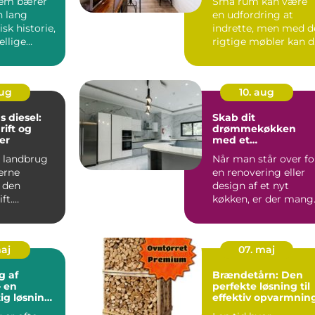
jem bærer
Små rum kan være
n lang
en udfordring at
isk historie,
indrette, men med d
ellige
rigtige møbler kan 
r...
forv...
aug
10. aug
 diesel:
Skab dit
rift og
drømmekøkken
er
med et
kvalitetskøkken
 landbrug
Når man står over fo
erne
en renovering eller
i den
design af et nyt
ft.
køkken, er der mang
f...
kere og
maj
07. maj
g af
Brændetårn: Den
 en
perfekte løsning til
ig løsning
effektiv opvarmnin
yet