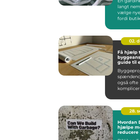
En gardin
langt nem
vælge nye
fordi buti
hjem i stue
02. 
Få hjælp t
byggeans
guide til 
problemfr
Byggeproj
spændend
også ofte
komplicer
processer,
indebærer 
28. 
Hvordan 
hjælpe m
reducere 