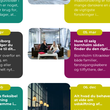
gulvsliber i
Indboforsikring er fo
 er noget,
mange danskere en 
 brug for,
de vigtigste
ager, at
forsikringer i
hverdagen, fordi den
beskytt...
apr
05. mar
alborg
Huse til salg
lger du
bornholm sådan
 til dit
finder du den rigti
jekt
bolig på solskinsøe
r overfor en
Bornholm tiltrækker
g, en
både familier,
 eller
førstegangskøbere
elt nyt
og tilflyttere, der
r valget af
drømmer om nærhe
til hav, ...
feb
06. dec
bel
Alt hvad du behøve
ning
at vide om
jemme i
udskiftning af
vinduer