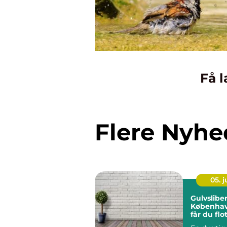
Få l
Flere Nyhe
05. 
Gulvsliber
Københav
får du flo
holdbare