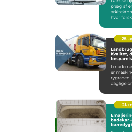
Danske h
præg af e
arkitekton
hvor forsk
stilarter ha
25. 
Landbrugs
Kvalitet, d
besparels
I moderne
er maskin
rygraden 
daglige dri
Traktorer,
mejetærs
l&ae...
21. 
Emaljerin
badekar –
bæredygt
til et forn