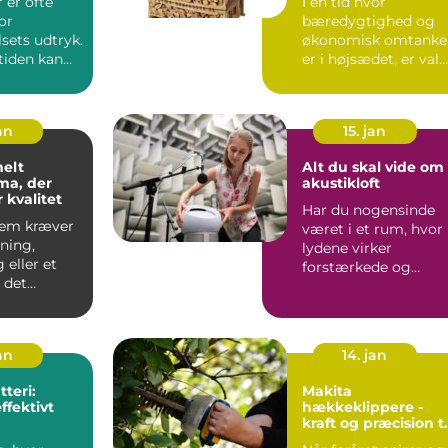
 er ofte
I en tid hvor
lse
or
bæredygtighed og
sets udtryk.
økonomisk omtanke
iden kan
er i højsædet, er val
 blive
af...
an
15. jan
nelt
Alt du skal vide om
ma, der
akustikloft
r kvalitet
Har du nogensinde
jem kræver
været i et rum, hvor
ning,
lydene virker
 eller et
forstærkede og
r det
genskaber en
at sama...
ubehage...
jan
14. jan
teri:
Makita
ffektivt
hækkeklippere -
kraft og præcision ti
din have