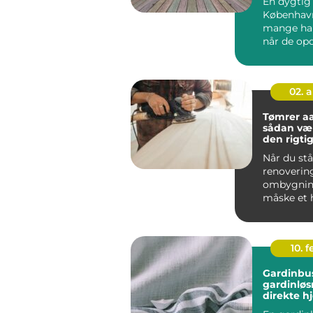
En dygtig 
København
mange har
når de opd
tr&ae...
02. 
Tømrer a
sådan væ
den rigtige
byggepro
Når du stå
renoverin
ombygning
måske et h
byggeri, e
tømrer...
10. 
Gardinbus fleksi
gardinløs
direkte h
stuen