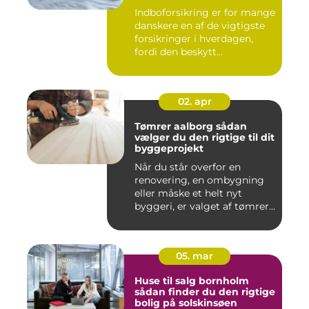
Indboforsikring er for mange
danskere en af de vigtigste
forsikringer i hverdagen,
fordi den beskytt...
02. apr
Tømrer aalborg sådan
vælger du den rigtige til dit
byggeprojekt
Når du står overfor en
renovering, en ombygning
eller måske et helt nyt
byggeri, er valget af tømrer...
05. mar
Huse til salg bornholm
sådan finder du den rigtige
bolig på solskinsøen