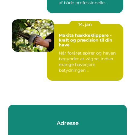
af både professionelle...
14. jan
Makita hækkeklippere -
kraft og præcision til din
have
Når foråret spirer og haven
begynder at vågne, indser
mange haveejere
betydningen ...
Adresse