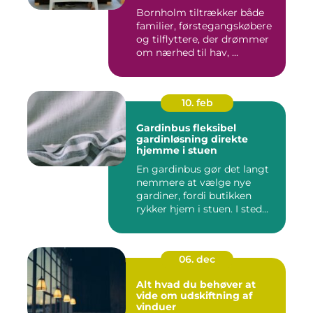
Bornholm tiltrækker både
familier, førstegangskøbere
og tilflyttere, der drømmer
om nærhed til hav, ...
10. feb
Gardinbus fleksibel
gardinløsning direkte
hjemme i stuen
En gardinbus gør det langt
nemmere at vælge nye
gardiner, fordi butikken
rykker hjem i stuen. I sted...
06. dec
Alt hvad du behøver at
vide om udskiftning af
vinduer