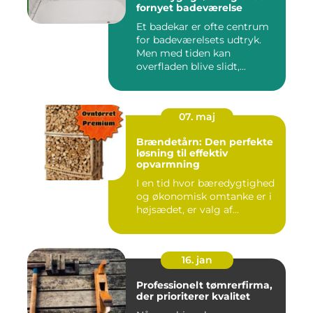
fornyet badeværelse
Et badekar er ofte centrum
for badeværelsets udtryk.
Men med tiden kan
overfladen blive slidt,...
07. maj
Brændetårn: Den perfekte
løsning til effektiv
opvarmning
I en tid hvor bæredygtighed
og økonomisk omtanke er i
højsædet, er valg af...
16. jan
Professionelt tømrerfirma,
der prioriterer kvalitet