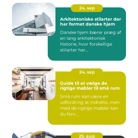
24. sep
Arkitektoniske stilarter der
har formet danske hjem
Danske hjem bærer præg af
en lang arkitektonisk
historie, hvor forskellige
stilarter har...
24. sep
Guide til at vælge de
rigtige møbler til små rum
Små rum kan være en
udfordring at indrette, men
med de rigtige møbler kan
du forv...
25. aug