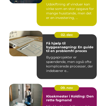
Udskiftning af vinduer kan
virke som en stor opgave for
mange husstande, men det
er en investering, ...
02. dec
Få hjælp til
byggeansøgning: En guide
til en problemfri proces
Byggeprojekter er
spændende, men også ofte
komplicerede processer, der
indebærer e...
09. nov
Kloakmester i Kolding: Den
rette fagmand