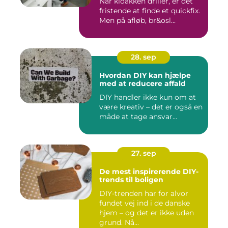
Når kloakken driller, er det
fristende at finde et quickfix.
Men på afløb, br&osl...
28. sep
Hvordan DIY kan hjælpe
med at reducere affald
DIY handler ikke kun om at
være kreativ – det er også en
måde at tage ansvar...
27. sep
De mest inspirerende DIY-
trends til boligen
DIY-trenden har for alvor
fundet vej ind i de danske
hjem – og det er ikke uden
grund. Nå...