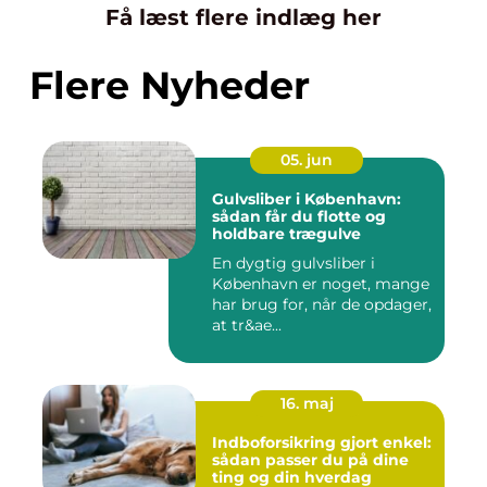
Få læst flere indlæg her
Flere Nyheder
05. jun
Gulvsliber i København:
sådan får du flotte og
holdbare trægulve
En dygtig gulvsliber i
København er noget, mange
har brug for, når de opdager,
at tr&ae...
16. maj
Indboforsikring gjort enkel:
sådan passer du på dine
ting og din hverdag