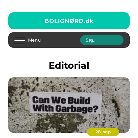
BOLIGNØRD.
dk
Menu
editorial
28. sep