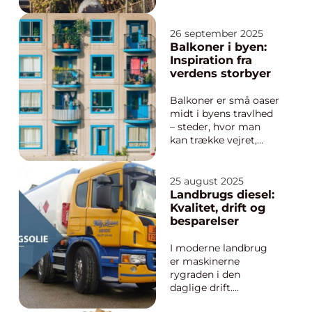
indtryk, gæster får af
din bolig. Den udgør
en kritisk barriere
26 september 2025
mellem det private
Balkoner i byen:
hjem og den ydre
Inspiration fra
verden, samtidig med
verdens storbyer
at den bidrager til ...
Balkoner er små oaser
midt i byens travlhed
– steder, hvor man
kan trække vejret,
finde ro og skabe sit
eget grønne fristed. I
verdens storbyer er
25 august 2025
balkoner blevet en
Landbrugs diesel:
vigtig del af bylivet,
Kvalitet, drift og
ikke kun som
besparelser
praktiske udvidelser
af...
I moderne landbrug
er maskinerne
rygraden i den
daglige drift.
Traktorer,