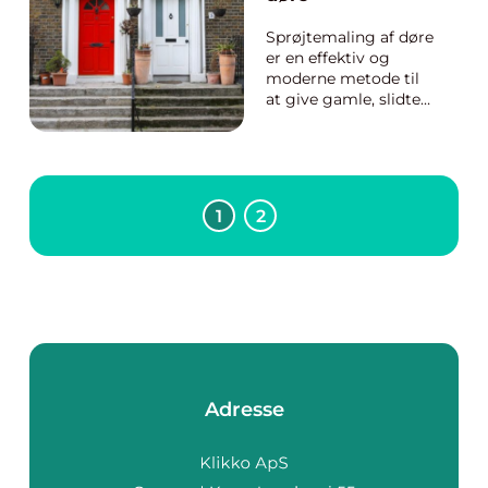
Holbæk, kan de gå fra
a...
Sprøjtemaling af døre
er en effektiv og
moderne metode til
at give gamle, slidte
døre et nyt og
stilfuldt look. Mange
boligejere og
professionelle
håndværkere vælger
1
2
denne maleteknik på
grund af dens overl...
Adresse