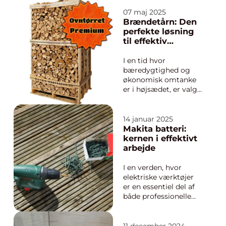
mejetærskere og
læssemaskiner
07 maj 2025
arbejder ofte på fuld
Brændetårn: Den
kapacitet, og når
perfekte løsning
sæsonen topper, er
til effektiv
der ganske enkelt ikke
opvarmning
plads til stilstand.
I en tid hvor
Netop derfor ...
bæredygtighed og
økonomisk omtanke
er i højsædet, er valg
af den rette
opvarmningsmetode
vigtigere end
14 januar 2025
nogensinde. For
Makita batteri:
mange danskere er
kernen i effektivt
brændefyring en både
arbejde
traditionel og
hyggelig måde at va...
I en verden, hvor
elektriske værktøjer
er en essentiel del af
både professionelle
og
hobbyhåndværkeres
hverdag, spiller