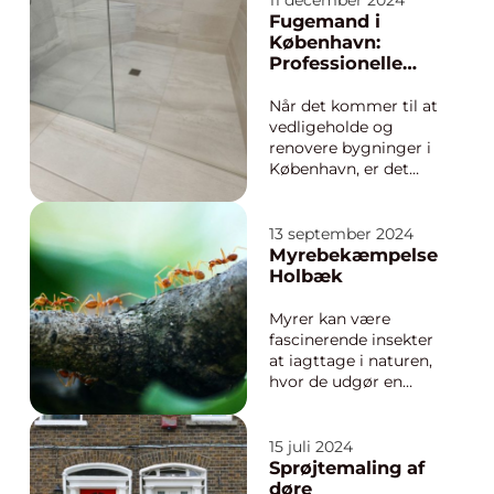
11 december 2024
batteriteknologi en
Fugemand i
central rolle. Makita,
København:
et af de førende
Professionelle
mærker inden for
løsninger til alle
vær...
behov
Når det kommer til at
vedligeholde og
renovere bygninger i
København, er det
vigtigt at sikre, at alle
elementer er korrekt
forseglet og beskyttet
13 september 2024
mod de ofte hårde
Myrebekæmpelse
nordiske vejrforhold.
Holbæk
En afgørende del af
denne proces er a...
Myrer kan være
fascinerende insekter
at iagttage i naturen,
hvor de udgør en
essentiel del af
økosystemet. Men når
de uinviteret gør
15 juli 2024
entré i private hjem
Sprøjtemaling af
eller virksomheder i
døre