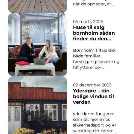
når de opdager, at
trægulvene er blevet
slidte, matte eller
fulde af ridser. Når
05 marts 2026
gulvet først begynder
Huse til salg
at se træt ud, kan en
bornholm sådan
professionel
finder du den
afslibning ...
rigtige bolig på
solskinsøen
Bornholm tiltrækker
både familier,
førstegangskøbere og
tilflyttere, der
drømmer om nærhed
til hav, natur og et
stærkt lokalsamfund.
02 december 2025
Flere og flere søger
Yderdøre – din
efter huse til salg
boligs vindue til
bornholm, og
verden
boligmarkedet på øen
har sin helt egen
yderdøren fungerer
rytme og struktur.
som dit hjemmes
Her f...
sikkerhedsport og er
samtidig det første